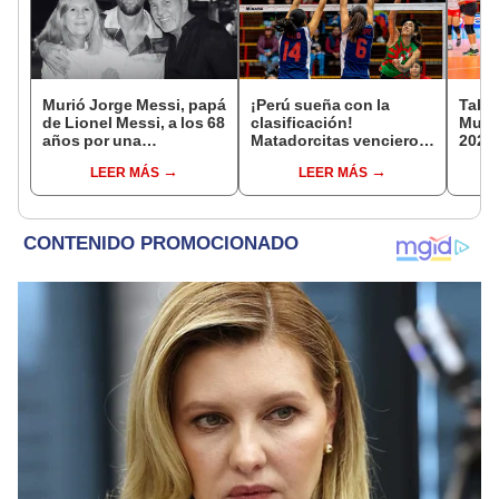
Murió Jorge Messi, papá
¡Perú sueña con la
Tabla
de Lionel Messi, a los 68
clasificación!
Mundi
años por una
Matadorcitas vencieron
2026:
complicada enfermedad
3-2 a México por el
parti
LEER MÁS
LEER MÁS
Mundial de Vóley Sub 17
de g