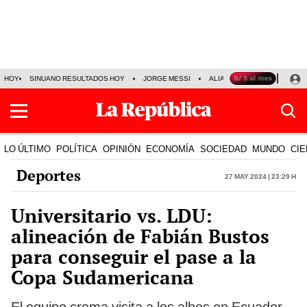
HOY
SINUANO RESULTADOS HOY
JORGE MESSI
ALIANZA LIMA VS SPORT BO
LO ÚLTIMO
POLÍTICA
OPINIÓN
ECONOMÍA
SOCIEDAD
MUNDO
CIE
Deportes
27 May 2024 | 23:29 h
Universitario vs. LDU:
alineación de Fabián Bustos
para conseguir el pase a la
Copa Sudamericana