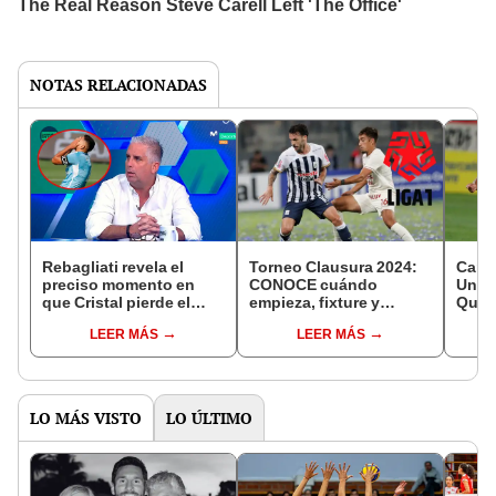
NOTAS RELACIONADAS
Rebagliati revela el
Torneo Clausura 2024:
Canal
preciso momento en
CONOCE cuándo
Unive
que Cristal pierde el
empieza, fixture y
Quito
Apertura: no fue en la
programación de la Liga
apues
LEER MÁS
LEER MÁS
fecha 17
1
Libe
LO MÁS VISTO
LO ÚLTIMO