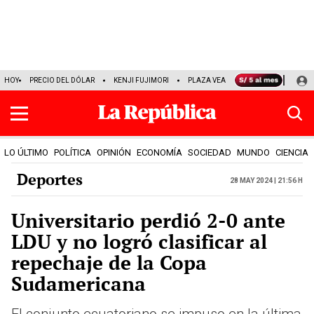
HOY
PRECIO DEL DÓLAR
KENJI FUJIMORI
PLAZA VEA
FERIADOS
KEIK
LO ÚLTIMO
POLÍTICA
OPINIÓN
ECONOMÍA
SOCIEDAD
MUNDO
CIENCIA
Deportes
28 May 2024 | 21:56 h
Universitario perdió 2-0 ante
LDU y no logró clasificar al
repechaje de la Copa
Sudamericana