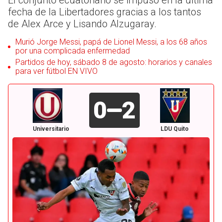
El conjunto ecuatoriano se impuso en la última
fecha de la Libertadores gracias a los tantos
de Alex Arce y Lisando Alzugaray.
Murió Jorge Messi, papá de Lionel Messi, a los 68 años
por una complicada enfermedad
Partidos de hoy, sábado 8 de agosto: horarios y canales
para ver fútbol EN VIVO
0
2
Universitario
LDU Quito