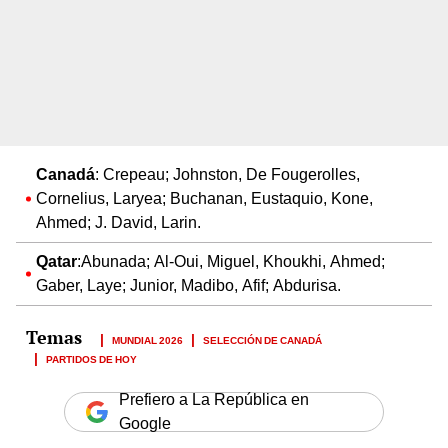
Canadá
: Crepeau; Johnston, De Fougerolles,
Cornelius, Laryea; Buchanan, Eustaquio, Kone,
Ahmed; J. David, Larin.
Qatar
:Abunada; Al-Oui, Miguel, Khoukhi, Ahmed;
Gaber, Laye; Junior, Madibo, Afif; Abdurisa.
MUNDIAL 2026
SELECCIÓN DE CANADÁ
PARTIDOS DE HOY
Prefiero a La República en
Google