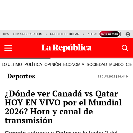
HOY
TINKA RESULTADOS
PRECIO DEL DÓLAR
7 DE AGOSTO
OLLANTA H
LO ÚLTIMO
POLÍTICA
OPINIÓN
ECONOMÍA
SOCIEDAD
MUNDO
CIE
Deportes
18 Jun 2026 | 16:44 h
¿Dónde ver Canadá vs Qatar
HOY EN VIVO por el Mundial
2026? Hora y canal de
transmisión