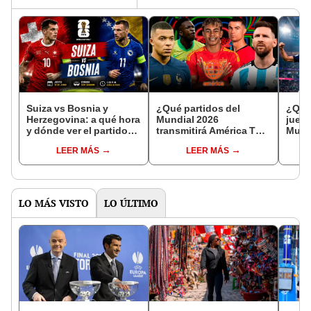
Suiza vs Bosnia y
¿Qué partidos del
¿Qué
Herzegovina: a qué hora
Mundial 2026
juega
y dónde ver el partido
transmitirá América TV?
Mund
por el Mundial 2026
Conoce qué duelos irán
horar
LEER MÁS
LEER MÁS
en señal abierta y a qué
hora verlos
LO MÁS VISTO
LO ÚLTIMO