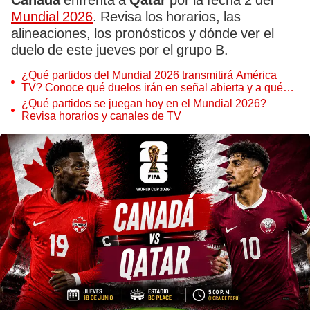
Canadá
enfrenta a
Qatar
por la fecha 2 del
Mundial 2026
. Revisa los horarios, las
alineaciones, los pronósticos y dónde ver el
duelo de este jueves por el grupo B.
¿Qué partidos del Mundial 2026 transmitirá América
TV? Conoce qué duelos irán en señal abierta y a qué
hora verlos
¿Qué partidos se juegan hoy en el Mundial 2026?
Revisa horarios y canales de TV