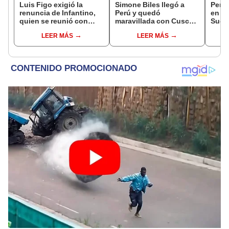
Luis Figo exigió la
Simone Biles llegó a
Perú 
renuncia de Infantino,
Perú y quedó
en su
quien se reunió con
maravillada con Cusco:
Suda
funcionarios de la FIFA
"Estoy encantada con
Masc
LEER MÁS
LEER MÁS
en Marruecos
lo hermoso que es este
país"