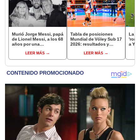
Murió Jorge Messi, papá
Tabla de posiciones
La ju
de Lionel Messi, a los 68
Mundial de Vóley Sub 17
'romp
años por una
2026: resultados y
a Yot
complicada enfermedad
partidos de Perú en fase
vuelt
LEER MÁS
LEER MÁS
de grupos