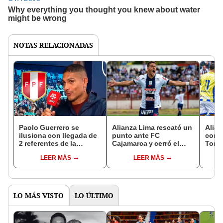
NOTAS RELACIONADAS
Paolo Guerrero se
Alianza Lima rescató un
Alian
ilusiona con llegada de
punto ante FC
con 
2 referentes de la
Cajamarca y cerró el
Torne
selección peruana a
Apertura sin derrotas
1-1 d
LEER MÁS
LEER MÁS
Alianza Lima: "Por su
fuera de la capital
Caja
venas corre sangre
blanquiazul"
LO MÁS VISTO
LO ÚLTIMO