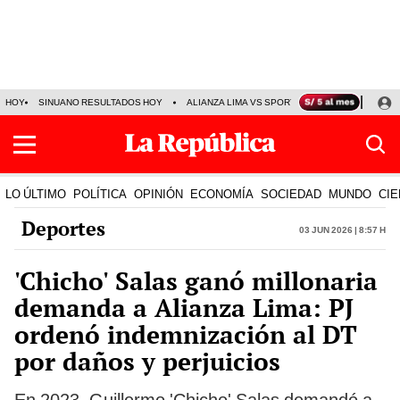
HOY
SINUANO RESULTADOS HOY
ALIANZA LIMA VS SPORT BOYS
JORGE MES
LO ÚLTIMO
POLÍTICA
OPINIÓN
ECONOMÍA
SOCIEDAD
MUNDO
CIE
Deportes
03 Jun 2026 | 8:57 h
'Chicho' Salas ganó millonaria
demanda a Alianza Lima: PJ
ordenó indemnización al DT
por daños y perjuicios