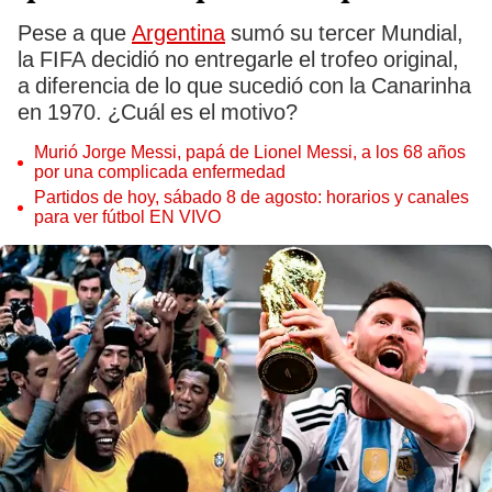
Pese a que
Argentina
sumó su tercer Mundial,
la FIFA decidió no entregarle el trofeo original,
a diferencia de lo que sucedió con la Canarinha
en 1970. ¿Cuál es el motivo?
Murió Jorge Messi, papá de Lionel Messi, a los 68 años
por una complicada enfermedad
Partidos de hoy, sábado 8 de agosto: horarios y canales
para ver fútbol EN VIVO