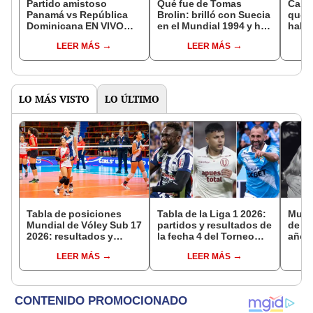
Partido amistoso
Qué fue de Tomas
Cabo
Panamá vs República
Brolin: brilló con Suecia
qued
Dominicana EN VIVO
en el Mundial 1994 y hoy
habla
HOY previo al Mundial
vende boquillas de
por p
LEER MÁS
LEER MÁS
2026
aspiradoras
Mund
LO MÁS VISTO
LO ÚLTIMO
Tabla de posiciones
Tabla de la Liga 1 2026:
Murió
Mundial de Vóley Sub 17
partidos y resultados de
de Li
2026: resultados y
la fecha 4 del Torneo
años
partidos de Perú en fase
Clausura y posiciones
comp
LEER MÁS
LEER MÁS
de grupos
del Acumulado