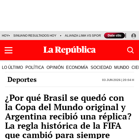
HOY
SINUANO RESULTADOS HOY
ALIANZA LIMA VS SPORT BOYS
JORGE MES
LO ÚLTIMO
POLÍTICA
OPINIÓN
ECONOMÍA
SOCIEDAD
MUNDO
CIE
Deportes
03 Jun 2026 | 20:04 h
¿Por qué Brasil se quedó con
la Copa del Mundo original y
Argentina recibió una réplica?
La regla histórica de la FIFA
que cambió para siempre