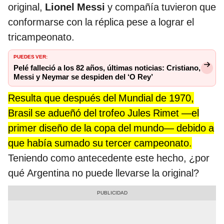
original,
Lionel Messi
y compañía tuvieron que
conformarse con la réplica pese a lograr el
tricampeonato.
PUEDES VER:
Pelé falleció a los 82 años, últimas noticias: Cristiano,
Messi y Neymar se despiden del ‘O Rey’
Resulta que después del Mundial de 1970,
Brasil se adueñó del trofeo Jules Rimet —el
primer diseño de la copa del mundo— debido a
que había sumado su tercer campeonato.
Teniendo como antecedente este hecho, ¿por
qué Argentina no puede llevarse la original?