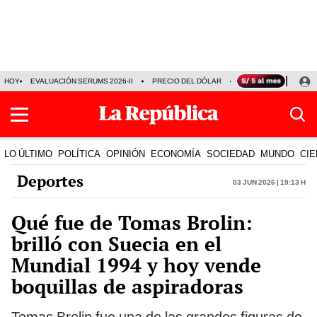
HOY
EVALUACIÓN SERUMS 2026-II
PRECIO DEL DÓLAR
SERIE ACARAMELAD
LO ÚLTIMO
POLÍTICA
OPINIÓN
ECONOMÍA
SOCIEDAD
MUNDO
CIE
Deportes
03 Jun 2026 | 19:13 h
Qué fue de Tomas Brolin:
brilló con Suecia en el
Mundial 1994 y hoy vende
boquillas de aspiradoras