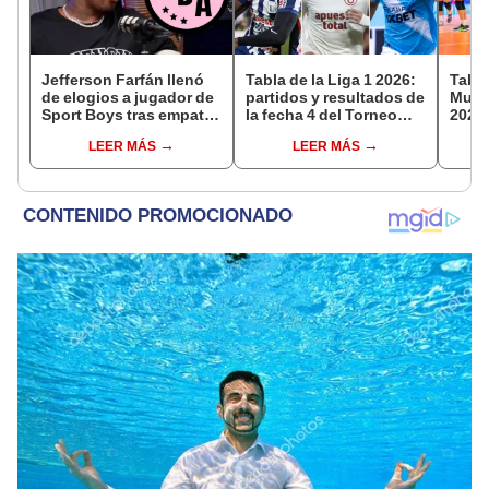
Jefferson Farfán llenó
Tabla de la Liga 1 2026:
Tabla
de elogios a jugador de
partidos y resultados de
Mundi
Sport Boys tras empate
la fecha 4 del Torneo
2026:
ante Alianza Lima:
Clausura y posiciones
parti
LEER MÁS
LEER MÁS
"Ojalá puedas volver
del Acumulado
de g
pronto a tu casa"