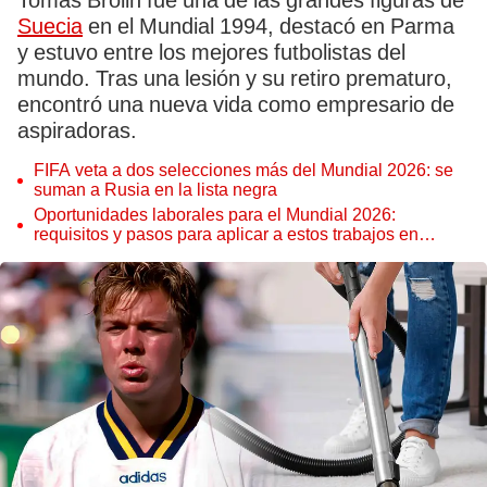
Tomas Brolin fue una de las grandes figuras de
Suecia
en el Mundial 1994, destacó en Parma
y estuvo entre los mejores futbolistas del
mundo. Tras una lesión y su retiro prematuro,
encontró una nueva vida como empresario de
aspiradoras.
FIFA veta a dos selecciones más del Mundial 2026: se
suman a Rusia en la lista negra
Oportunidades laborales para el Mundial 2026:
requisitos y pasos para aplicar a estos trabajos en
Estados Unidos