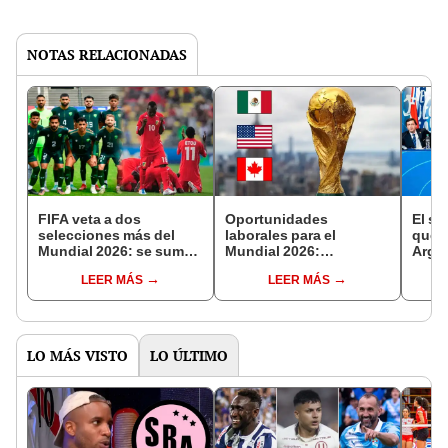
NOTAS RELACIONADAS
FIFA veta a dos
Oportunidades
El si
selecciones más del
laborales para el
que e
Mundial 2026: se suman
Mundial 2026:
Argen
a Rusia en la lista negra
requisitos y pasos para
Parag
LEER MÁS
LEER MÁS
aplicar a estos trabajos
sele
en Estados Unidos
LO MÁS VISTO
LO ÚLTIMO