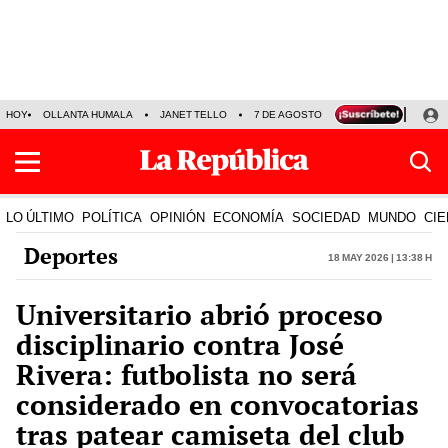
HOY
OLLANTA HUMALA
JANET TELLO
7 DE AGOSTO
TINKA RESULTADOS
LO ÚLTIMO
POLÍTICA
OPINIÓN
ECONOMÍA
SOCIEDAD
MUNDO
CIE
Deportes
18 May 2026 | 13:38 h
Universitario abrió proceso
disciplinario contra José
Rivera: futbolista no será
considerado en convocatorias
tras patear camiseta del club