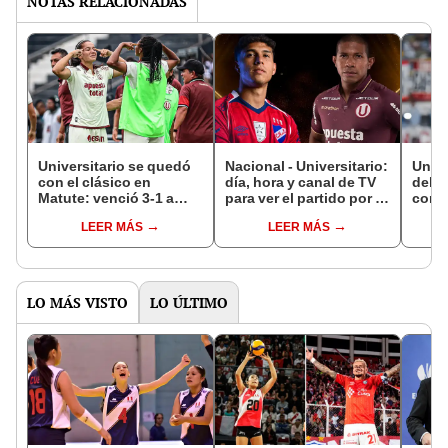
NOTAS RELACIONADAS
Universitario se quedó
Nacional - Universitario:
Unive
con el clásico en
día, hora y canal de TV
del T
Matute: venció 3-1 a
para ver el partido por la
con g
Alianza Lima y toma la
Copa Libertadores 2026
Atlét
LEER MÁS
LEER MÁS
punta de la Liga
en e
Femenina
LO MÁS VISTO
LO ÚLTIMO