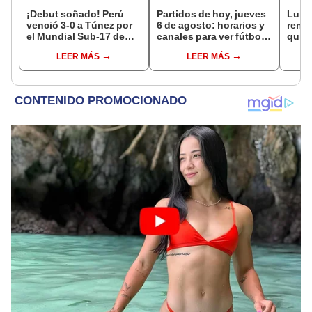
¡Debut soñado! Perú
Partidos de hoy, jueves
Luis 
venció 3-0 a Túnez por
6 de agosto: horarios y
renun
el Mundial Sub-17 de
canales para ver fútbol
quien
Vóley 2026
EN VIVO
funci
LEER MÁS
LEER MÁS
en M