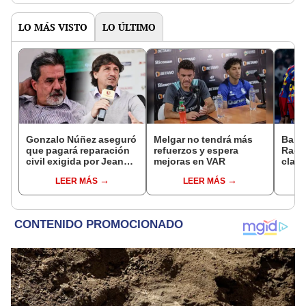
LO MÁS VISTO
LO ÚLTIMO
Gonzalo Núñez aseguró
Melgar no tendrá más
Barce
que pagará reparación
refuerzos y espera
Raci
civil exigida por Jean
mejoras en VAR
clasi
Ferrari tras denuncia
final
LEER MÁS
LEER MÁS
por difamación: "Dentro
de mis posibilidades"