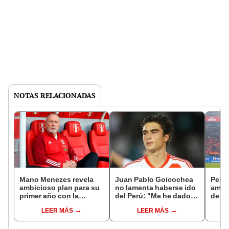
NOTAS RELACIONADAS
Mano Menezes revela
Juan Pablo Goicochea
Perú 
ambicioso plan para su
no lamenta haberse ido
amis
primer año con la
del Perú: "Me he dado
de añ
selección peruana:
cuenta de lo que
'spar
LEER MÁS
LEER MÁS
"Pensamos tener 8
realmente es el nivel
sele
amistosos"
competitivo"
mund