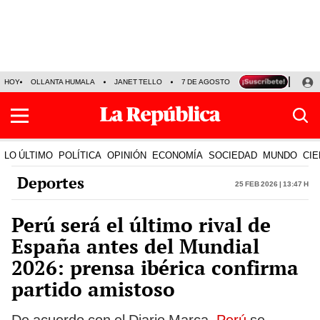
HOY
OLLANTA HUMALA
JANET TELLO
7 DE AGOSTO
TINKA RESULTADOS
LO ÚLTIMO
POLÍTICA
OPINIÓN
ECONOMÍA
SOCIEDAD
MUNDO
CIE
Deportes
25 Feb 2026 | 13:47 h
Perú será el último rival de
España antes del Mundial
2026: prensa ibérica confirma
partido amistoso