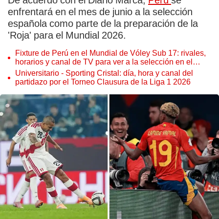
De acuerdo con el Diario Marca,
Perú
se
enfrentará en el mes de junio a la selección
española como parte de la preparación de la
'Roja' para el Mundial 2026.
Fixture de Perú en el Mundial de Vóley Sub 17: rivales,
horarios y canal de TV para ver a la selección en el
torneo
Universitario - Sporting Cristal: día, hora y canal del
partidazo por el Torneo Clausura de la Liga 1 2026