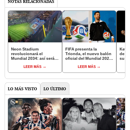
NOTAS RELACIONADAS
Neon Stadium
FIFA presenta la
Kevin
revolucionará el
Trionda, el nuevo balón
de Al
Mundial 2034: así será el
oficial del Mundial 2026:
su pr
millonario estadio
¿qué avances
a la 
LEER MÁS
LEER MÁS
futurista suspendido en
tecnológicos tiene y
colom
el cielo de Arabia Saudí
cuánto cuesta en Perú?
Mund
LO MÁS VISTO
LO ÚLTIMO