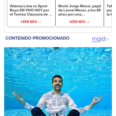
Alianza Lima vs Sport
Murió Jorge Messi, papá
Tabla
Boys EN VIVO HOY por
de Lionel Messi, a los 68
parti
el Torneo Clausura de la
años por una
la fe
Liga 1 2026 vía L1 Max
complicada enfermedad
Claus
LEER MÁS
LEER MÁS
del 