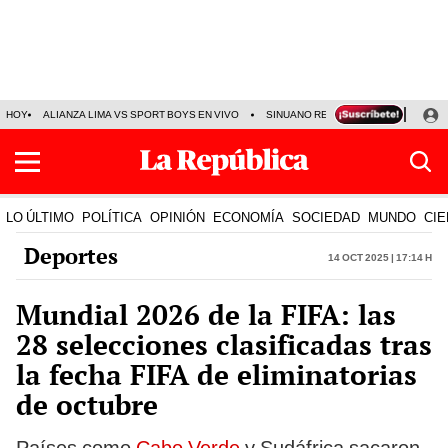
HOY
ALIANZA LIMA VS SPORT BOYS EN VIVO
SINUANO RESULTADOS HOY
JO
LO ÚLTIMO
POLÍTICA
OPINIÓN
ECONOMÍA
SOCIEDAD
MUNDO
CIE
Deportes
14 Oct 2025 | 17:14 h
Mundial 2026 de la FIFA: las
28 selecciones clasificadas tras
la fecha FIFA de eliminatorias
de octubre