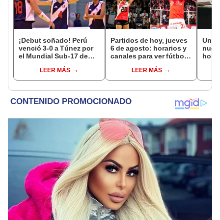
¡Debut soñado! Perú
Partidos de hoy, jueves
Unive
venció 3-0 a Túnez por
6 de agosto: horarios y
nuev
el Mundial Sub-17 de
canales para ver fútbol
honor
Vóley 2026
EN VIVO
Bice
LEER MÁS
LEER MÁS