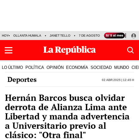
HOY
OLLANTA HUMALA
JANET TELLO
7 DE AGOSTO
TINKA RESULTADOS
LO ÚLTIMO
POLÍTICA
OPINIÓN
ECONOMÍA
SOCIEDAD
MUNDO
CIE
Deportes
02 Abr 2025 | 12:45 h
Hernán Barcos busca olvidar
derrota de Alianza Lima ante
Libertad y manda advertencia
a Universitario previo al
clásico: "Otra final"