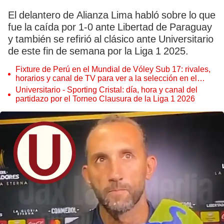
El delantero de Alianza Lima habló sobre lo que
fue la caída por 1-0 ante Libertad de Paraguay
y también se refirió al clásico ante Universitario
de este fin de semana por la Liga 1 2025.
Fixture de Perú en el Mundial de Vóley Sub 17: rivales,
horarios y canal de TV para ver a la selección en el
torneo
Universitario - Sporting Cristal: día, hora y canal del
partidazo por el Torneo Clausura de la Liga 1 2026