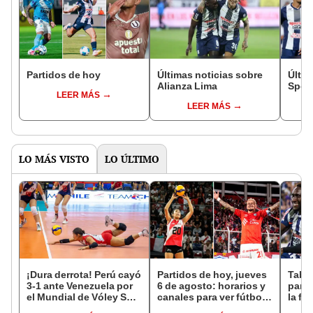
Partidos de hoy
Últimas noticias sobre
Últim
Alianza Lima
Sport
LEER MÁS
LEER MÁS
LO MÁS VISTO
LO ÚLTIMO
¡Dura derrota! Perú cayó
Partidos de hoy, jueves
Tabla
3-1 ante Venezuela por
6 de agosto: horarios y
parti
el Mundial de Vóley Sub
canales para ver fútbol
la fe
17
EN VIVO
Claus