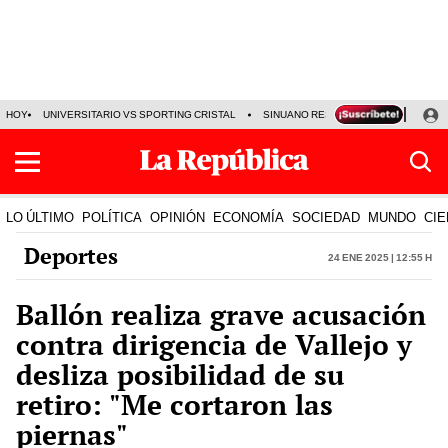
HOY
UNIVERSITARIO VS SPORTING CRISTAL
SINUANO RESULTADOS HOY
CA
LO ÚLTIMO
POLÍTICA
OPINIÓN
ECONOMÍA
SOCIEDAD
MUNDO
CIE
Deportes
24 Ene 2025 | 12:55 h
Ballón realiza grave acusación
contra dirigencia de Vallejo y
desliza posibilidad de su
retiro: "Me cortaron las
piernas"