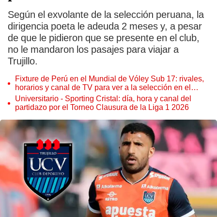
Según el exvolante de la selección peruana, la
dirigencia poeta le adeuda 2 meses y, a pesar
de que le pidieron que se presente en el club,
no le mandaron los pasajes para viajar a
Trujillo.
Fixture de Perú en el Mundial de Vóley Sub 17: rivales,
horarios y canal de TV para ver a la selección en el
torneo
Universitario - Sporting Cristal: día, hora y canal del
partidazo por el Torneo Clausura de la Liga 1 2026