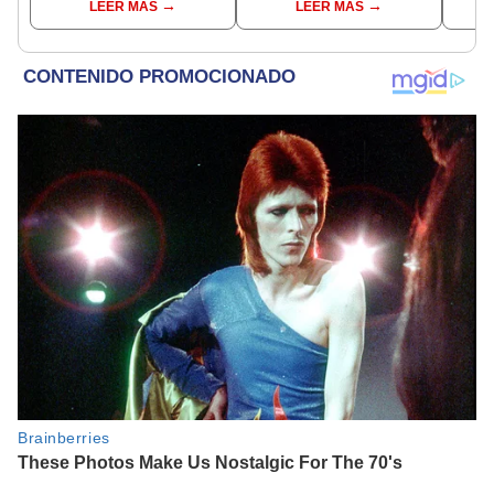
LEER MÁS
LEER MÁS
del 