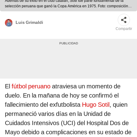
Además de su éxito en el club catalán, Sotil fue parte fundamental de la
selección peruana que ganó la Copa América en 1975. Foto: composición
LR/Visión 360/FC Barcelona/Mundo Deportivo/Diario AS/Diario Marca/El
Tiempo
Luis Grimaldi
Compartir
El
fútbol peruano
atraviesa un momento de
duelo. En la mañana de hoy se confirmó el
fallecimiento del exfutbolista
Hugo Sotil
, quien
permaneció varios días en la Unidad de
Cuidados Intensivos (UCI) del Hospital Dos de
Mayo debido a complicaciones en su estado de