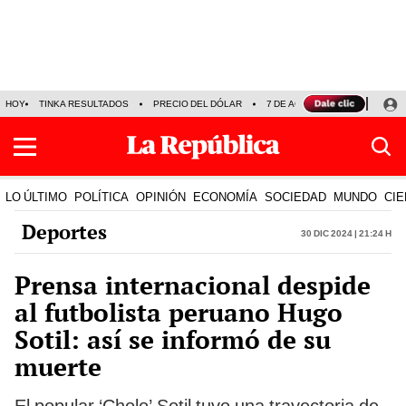
HOY
TINKA RESULTADOS
PRECIO DEL DÓLAR
7 DE AGOSTO
OLLANTA H
LO ÚLTIMO
POLÍTICA
OPINIÓN
ECONOMÍA
SOCIEDAD
MUNDO
CIE
Deportes
30 Dic 2024 | 21:24 h
Prensa internacional despide
al futbolista peruano Hugo
Sotil: así se informó de su
muerte