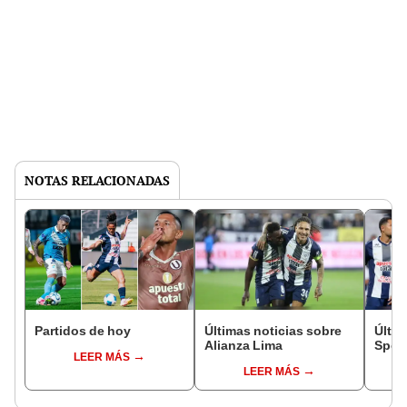
NOTAS RELACIONADAS
Partidos de hoy
Últimas noticias sobre
Últim
Alianza Lima
Sport
LEER MÁS
LEER MÁS