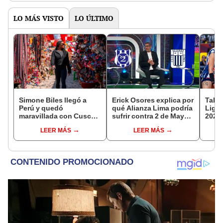
LO MÁS VISTO
LO ÚLTIMO
Simone Biles llegó a
Erick Osores explica por
Tabla
Perú y quedó
qué Alianza Lima podría
Liga 
maravillada con Cusco:
sufrir contra 2 de Mayo
2026:
"Estoy encantada con
por Copa Libertadores:
los r
LEER MÁS
LEER MÁS
lo hermoso que es este
“Allá va a ser
segu
país"
complicado”