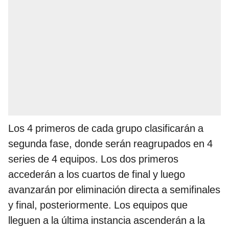
Los 4 primeros de cada grupo clasificarán a
segunda fase, donde serán reagrupados en 4
series de 4 equipos. Los dos primeros
accederán a los cuartos de final y luego
avanzarán por eliminación directa a semifinales
y final, posteriormente. Los equipos que
lleguen a la última instancia ascenderán a la