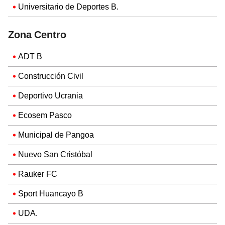
Universitario de Deportes B.
Zona Centro
ADT B
Construcción Civil
Deportivo Ucrania
Ecosem Pasco
Municipal de Pangoa
Nuevo San Cristóbal
Rauker FC
Sport Huancayo B
UDA.