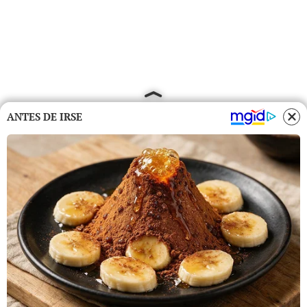
ANTES DE IRSE