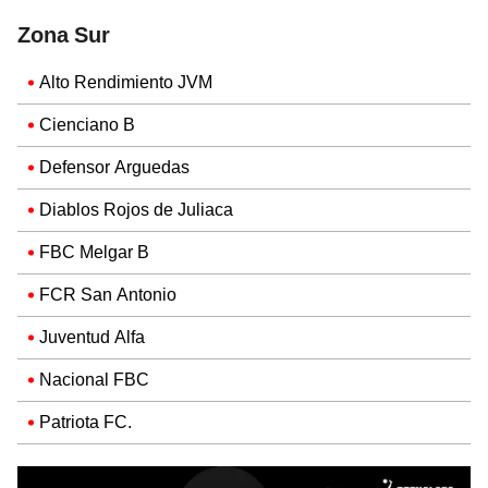
Zona Sur
Alto Rendimiento JVM
Cienciano B
Defensor Arguedas
Diablos Rojos de Juliaca
FBC Melgar B
FCR San Antonio
Juventud Alfa
Nacional FBC
Patriota FC.