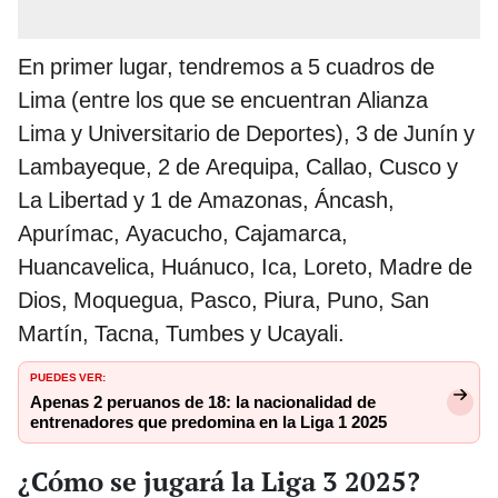
En primer lugar, tendremos a
5 cuadros de
Lima (entre los que se encuentran Alianza
Lima y Universitario de Deportes), 3 de Junín y
Lambayeque, 2 de Arequipa, Callao, Cusco y
La Libertad y 1 de Amazonas, Áncash,
Apurímac, Ayacucho, Cajamarca,
Huancavelica, Huánuco, Ica, Loreto, Madre de
Dios, Moquegua, Pasco, Piura, Puno, San
Martín, Tacna, Tumbes y Ucayali.
PUEDES VER:
Apenas 2 peruanos de 18: la nacionalidad de
entrenadores que predomina en la Liga 1 2025
¿Cómo se jugará la Liga 3 2025?