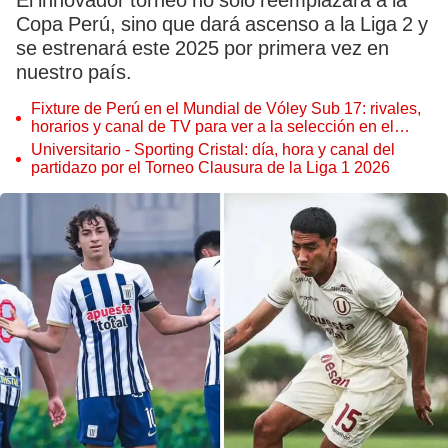
El innovador torneo no solo reemplazará a la
Copa Perú, sino que dará ascenso a la Liga 2 y
se estrenará este 2025 por primera vez en
nuestro país.
Fixture de Perú en el Mundial de Vóley Sub 17: rivales,
horarios y canal de TV para ver a la selección en el
torneo
Universitario - Sporting Cristal: día, hora y canal del
partidazo por el Torneo Clausura de la Liga 1 2026