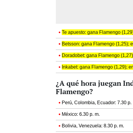
Te apuesto: gana Flamengo (1,29)
Betsson: gana Flamengo (1,25); e
Doradobet: gana Flamengo (1,27);
Inkabet: gana Flamengo (1,29); em
¿A qué hora juegan Ind
Flamengo?
Perú, Colombia, Ecuador: 7.30 p.
México: 6.30 p. m.
Bolivia, Venezuela: 8.30 p. m.