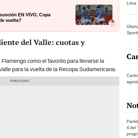
Lima
 Asunción EN VIVO, Copa
de vuelta?
Últim
Sporti
ente del Valle: cuotas y
Car
Flamengo como el favorito para llevarse la
 Valle para la vuelta de la Recopa Sudamericana.
Carli
agost
No
Partid
4 del
progr