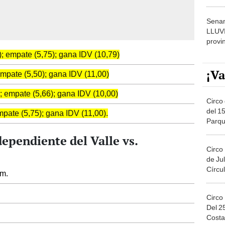
dónde
Senam
LLUV
provi
; empate (5,75); gana IDV (10,79)
¡Va
mpate (5,50); gana IDV (11,00)
 empate (5,66); gana IDV (10,00)
Circo 
del 15
pate (5,75); gana IDV (11,00).
Parqu
Migue
ependiente del Valle vs.
Circo
de Jul
Círcul
 m.
Circo
Del 2
Costa