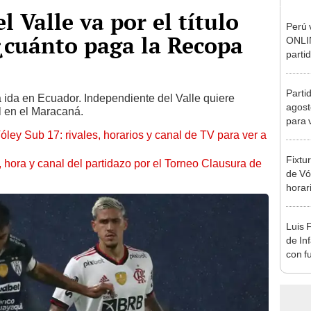
 Valle va por el título
Perú 
¿cuánto paga la Recopa
ONLIN
parti
de Vó
Parti
 ida en Ecuador. Independiente del Valle quiere
agost
al en el Maracaná.
para 
óley Sub 17: rivales, horarios y canal de TV para ver a
Fixtu
ía, hora y canal del partidazo por el Torneo Clausura de
de Vó
horar
ver a 
Luis 
de In
con f
en M