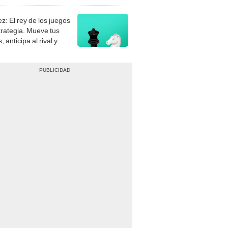
stra tu habilidad.
z: El rey de los juegos
trategia. Mueve tus
, anticipa al rival y
gue el jaque mate.