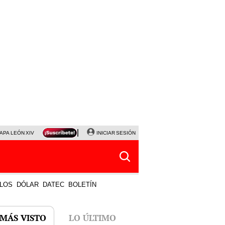
APA LEÓN XIV
NALDY SALDAÑA
INICIAR SESIÓN
LA BELLA LUZ
MAGALY MEDINA
HORÓS
LOS
DÓLAR
DATEC
BOLETÍN
 MÁS VISTO
LO ÚLTIMO