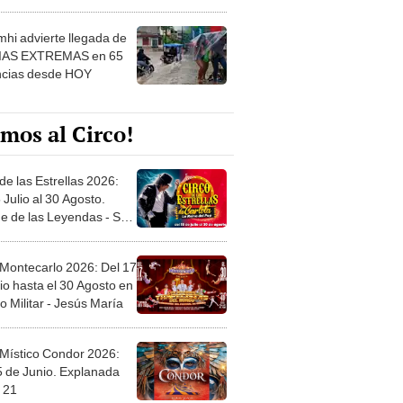
 ver
hi advierte llegada de
IAS EXTREMAS en 65
ncias desde HOY
mos al Circo!
de las Estrellas 2026:
 Julio al 30 Agosto.
e de las Leyendas - San
l
 Montecarlo 2026: Del 17
io hasta el 30 Agosto en
o Militar - Jesús María
 Místico Condor 2026:
5 de Junio. Explanada
 21