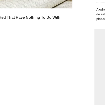
demue
Ajedre
de es
piezas
consi