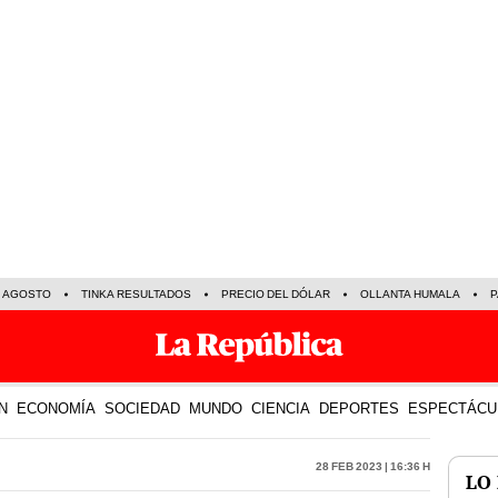
E AGOSTO
TINKA RESULTADOS
PRECIO DEL DÓLAR
OLLANTA HUMALA
P
N
ECONOMÍA
SOCIEDAD
MUNDO
CIENCIA
DEPORTES
ESPECTÁCU
28 Feb 2023 | 16:36 h
LO