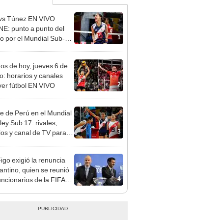
vs Túnez EN VIVO
E: punto a punto del
1
do por el Mundial Sub-17
ley 2026
dos de hoy, jueves 6 de
o: horarios y canales
2
ver fútbol EN VIVO
re de Perú en el Mundial
ley Sub 17: rivales,
3
ios y canal de TV para
la selección en el torneo
Figo exigió la renuncia
fantino, quien se reunió
4
uncionarios de la FIFA
arruecos