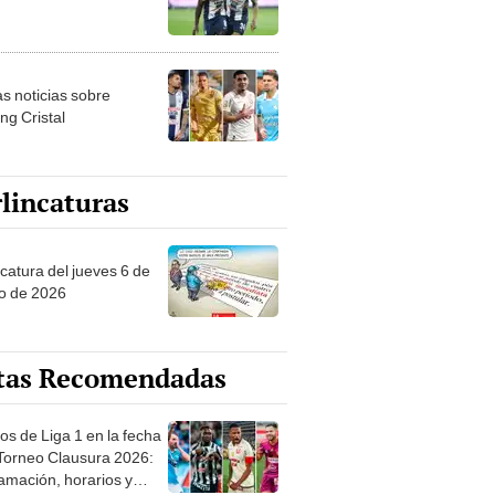
as noticias sobre
ng Cristal
lincaturas
ncatura del jueves 6 de
o de 2026
tas Recomendadas
os de Liga 1 en la fecha
 Torneo Clausura 2026:
amación, horarios y