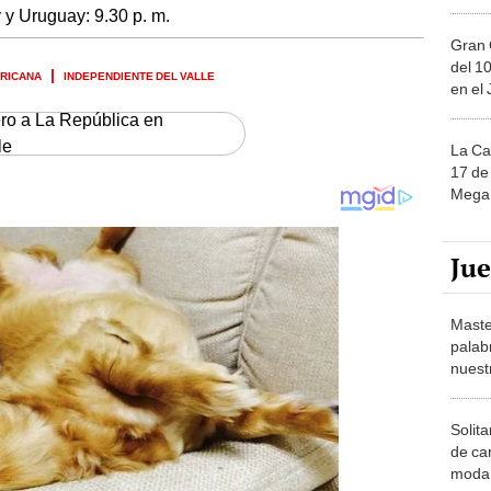
 y Uruguay: 9.30 p. m.
Gran 
del 10
RICANA
INDEPENDIENTE DEL VALLE
en el
ero a La República en
le
La Ca
17 de 
Mega 
Ju
Maste
palab
nuest
Solita
de ca
moda.