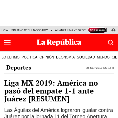
HOY
SINUANO RESULTADOS HOY
ALIANZA LIMA VS SPORT BOYS
JORGE MES
LO ÚLTIMO
POLÍTICA
OPINIÓN
ECONOMÍA
SOCIEDAD
MUNDO
CIE
Deportes
25 Sep 2019 | 23:15 h
Liga MX 2019: América no
pasó del empate 1-1 ante
Juárez [RESUMEN]
Las Águilas del América lograron igualar contra
Juárez por la jornada 11 del Torneo Apertura