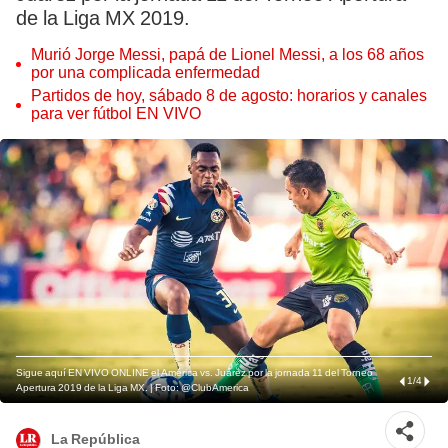
de la Liga MX 2019.
Murió Jorge Messi, papá de Lionel Messi, a los 68 años
por una complicada enfermedad
Partidos de hoy, sábado 8 de agosto: horarios y canales
para ver fútbol EN VIVO
Sigue aquí EN VIVO ONLINE el América vs. Juárez por la jornada 11 del Torneo
1
/
4
Apertura 2019 de la Liga MX. | Foto: @ClubAmerica
La República