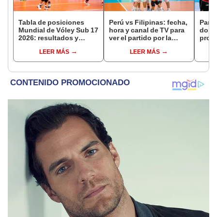
Tabla de posiciones
Perú vs Filipinas: fecha,
Parti
Mundial de Vóley Sub 17
hora y canal de TV para
domi
2026: resultados y
ver el partido por la
prog
partidos de Perú en fase
fecha 4 del Mundial sub
y can
LEER MÁS
LEER MÁS
de grupos
17 de Vóley 2026
EN V