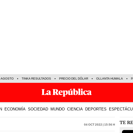
E AGOSTO
TINKA RESULTADOS
PRECIO DEL DÓLAR
OLLANTA HUMALA
P
N
ECONOMÍA
SOCIEDAD
MUNDO
CIENCIA
DEPORTES
ESPECTÁCU
TE R
04 Oct 2022 | 15:56 h