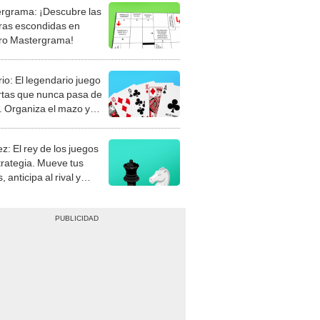
rgrama: ¡Descubre las
ras escondidas en
ro Mastergrama!
rio: El legendario juego
rtas que nunca pasa de
 Organiza el mazo y
stra tu habilidad.
z: El rey de los juegos
trategia. Mueve tus
, anticipa al rival y
gue el jaque mate.