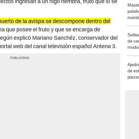
ctos ingresan a un higo hembra, fruto que sí se
Maste
palab
nuest
muerto de la avispa se descompone dentro del
a que posee el fruto y que se encarga de
Solita
, según explicó Mariano Sanchéz, conservador del
de ca
ortal web del canal televisión español Antena 3.
moda.
demue
Ajedre
de es
piezas
consi