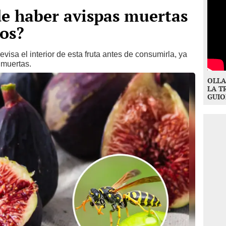
e haber avispas muertas
gos?
isa el interior de esta fruta antes de consumirla, ya
 muertas.
OLLA
LA T
GUIO