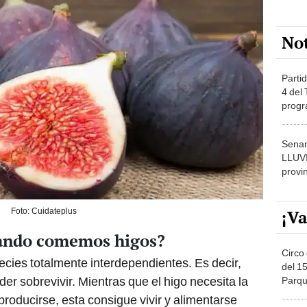
No
Partid
4 del
progr
dónde
Senam
LLUV
provi
¡Va
Foto: Cuidateplus
uando comemos higos?
Circo 
ecies totalmente interdependientes. Es decir,
del 15
der sobrevivir. Mientras que el higo necesita la
Parqu
Migue
roducirse, esta consigue vivir y alimentarse