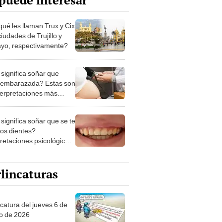
puede interesar
qué les llaman Trux y Cix
ciudades de Trujillo y
ayo, respectivamente?
significa soñar que
 embarazada? Estas son
nterpretaciones más
nes
significa soñar que se te
los dientes?
pretaciones psicológicas
ibles explicaciones
lincaturas
ncatura del jueves 6 de
o de 2026