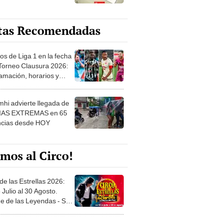
tas Recomendadas
os de Liga 1 en la fecha
 Torneo Clausura 2026:
amación, horarios y
 ver
hi advierte llegada de
IAS EXTREMAS en 65
ncias desde HOY
mos al Circo!
de las Estrellas 2026:
 Julio al 30 Agosto.
e de las Leyendas - San
l