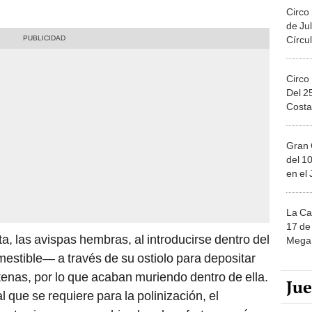
Circo
de Jul
Círcul
Circo
Del 2
Costa
Gran 
del 10
en el
La Ca
17 de 
ta, las avispas hembras, al introducirse dentro del
Mega 
estible— a través de su ostiolo para depositar
tenas, por lo que acaban muriendo dentro de ella.
Ju
 que se requiere para la polinización, el