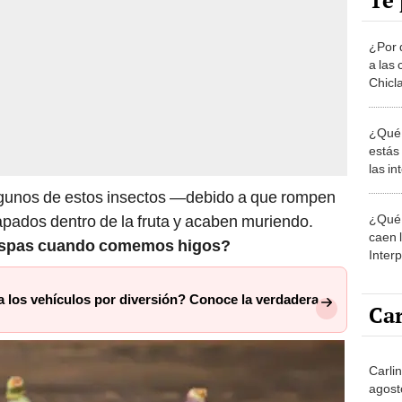
Te 
¿Por 
a las 
Chicl
¿Qué 
estás
las i
comu
lgunos de estos insectos —debido a que rompen
¿Qué 
pados dentro de la fruta y acaben muriendo.
caen 
vispas cuando comemos higos?
Inter
y pos
a los vehículos por diversión? Conoce la verdadera
Car
Carli
agost