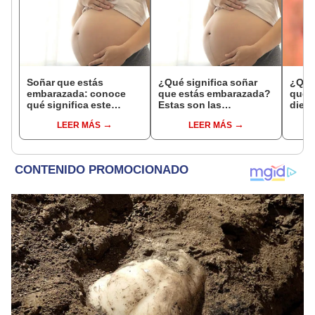
Soñar que estás
¿Qué significa soñar
¿Qué 
embarazada: conoce
que estás embarazada?
que s
qué significa este
Estas son las
dient
interesante sueño
interpretaciones más
pres
LEER MÁS
LEER MÁS
comunes