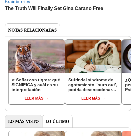
NOTAS RELACIONADAS
➣ Soñar con tigres: qué
Sufrir del síndrome de
¿Qué 
SIGNIFICA y cuál es su
agotamiento, 'burn out',
pers
interpretación
podría desencadenar
Psicó
adicción a sustancias o
rasg
LEER MÁS
LEER MÁS
videojuegos, según
quien
especialistas de la
tarde
salud mental
LO MÁS VISTO
LO ÚLTIMO