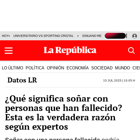
HOY
UNIVERSITARIO VS SPORTING CRISTAL
SINUANO RESULTADOS HOY
CA
LO ÚLTIMO
POLÍTICA
OPINIÓN
ECONOMÍA
SOCIEDAD
MUNDO
CIE
Datos LR
15 Jul 2025 | 10:05 h
¿Qué significa soñar con
personas que han fallecido?
Esta es la verdadera razón
según expertos