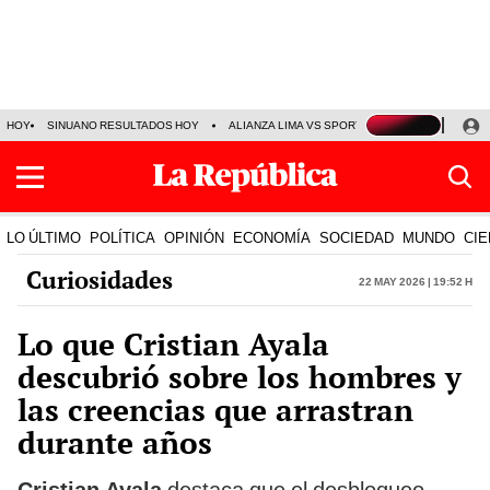
HOY
SINUANO RESULTADOS HOY
ALIANZA LIMA VS SPORT BOYS
JORGE MES
LO ÚLTIMO
POLÍTICA
OPINIÓN
ECONOMÍA
SOCIEDAD
MUNDO
CIE
Curiosidades
22 May 2026 | 19:52 h
Lo que Cristian Ayala
descubrió sobre los hombres y
las creencias que arrastran
durante años