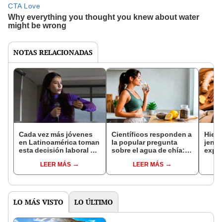
NOTAS RELACIONADAS
Cada vez más jóvenes
Científicos responden a
Hierv
en Latinoamérica toman
la popular pregunta
jengi
esta decisión laboral y
sobre el agua de chía:
exper
Antonia Villa Navarro
¿realmente ayuda a
qué e
LEER MÁS
LEER MÁS
explica por qué
bajar de peso o es solo
para 
un mito viral?
biene
LO MÁS VISTO
LO ÚLTIMO