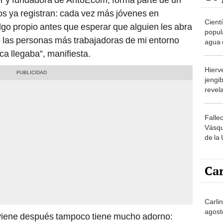
os ya registran: cada vez más jóvenes en
Cient
lgo propio antes que esperar que alguien les abra
popul
 las personas más trabajadoras de mi entorno
agua 
ayuda
a llegaba”, manifiesta.
solo u
Hierv
jengi
revel
es ide
biene
Falle
Vásqu
de la 
su ic
Car
Carli
agost
e viene después tampoco tiene mucho adorno: