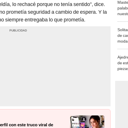
Maste
eldía, lo rechacé porque no tenía sentido”, dice.
palab
rno prometía seguridad a cambio de espera. Y la
nuest
no siempre entregaba lo que prometía.
Solita
de ca
moda.
demue
Ajedre
de es
piezas
consi
rfil con este truco viral de