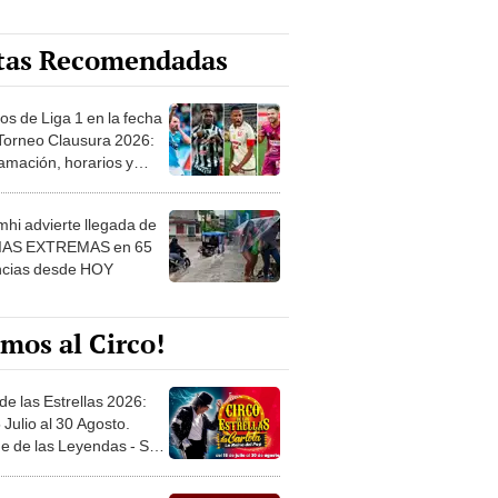
tas Recomendadas
os de Liga 1 en la fecha
 Torneo Clausura 2026:
amación, horarios y
 ver
hi advierte llegada de
IAS EXTREMAS en 65
ncias desde HOY
mos al Circo!
de las Estrellas 2026:
 Julio al 30 Agosto.
e de las Leyendas - San
l