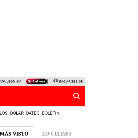
APA LEÓN XIV
NALDY SALDAÑA
INICIAR SESIÓN
LA BELLA LUZ
MAGALY MEDINA
HORÓS
LOS
DÓLAR
DATEC
BOLETÍN
 MÁS VISTO
LO ÚLTIMO