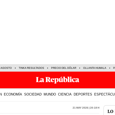
E AGOSTO
TINKA RESULTADOS
PRECIO DEL DÓLAR
OLLANTA HUMALA
P
N
ECONOMÍA
SOCIEDAD
MUNDO
CIENCIA
DEPORTES
ESPECTÁCU
21 May 2026 | 20:18 h
LO