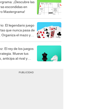
rgrama: ¡Descubre las
ras escondidas en
ro Mastergrama!
rio: El legendario juego
rtas que nunca pasa de
 Organiza el mazo y
stra tu habilidad.
z: El rey de los juegos
trategia. Mueve tus
, anticipa al rival y
gue el jaque mate.