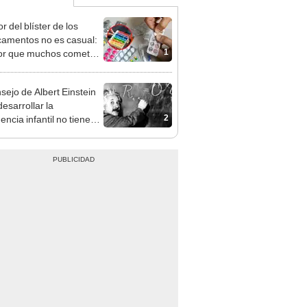
or del blíster de los
amentos no es casual:
1
ror que muchos cometen
r pastilleros
nsejo de Albert Einstein
esarrollar la
2
gencia infantil no tiene
er con las matemáticas