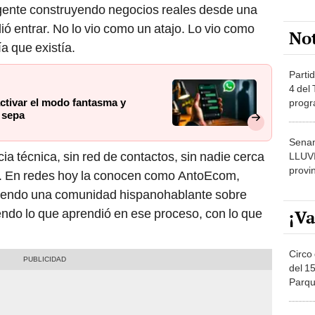
 gente construyendo negocios reales desde una
dió entrar. No lo vio como un atajo. Lo vio como
No
a que existía.
Partid
4 del
ctivar el modo fantasma y
progr
 sepa
dónde
Senam
cia técnica, sin red de contactos, sin nadie cerca
LLUV
provi
o. En redes hoy la conocen como AntoEcom,
uyendo una comunidad hispanohablante sobre
¡Va
endo lo que aprendió en ese proceso, con lo que
Circo 
del 15
Parqu
Migue