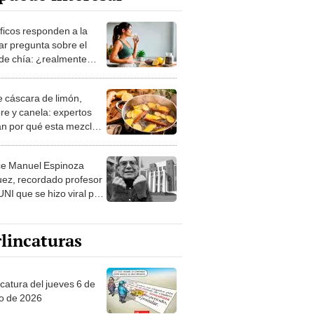
íficos responden a la
ar pregunta sobre el
de chía: ¿realmente
 a bajar de peso o es
n mito viral?
e cáscara de limón,
bre y canela: expertos
an por qué esta mezcla
al para tu hogar y
star
ce Manuel Espinoza
ez, recordado profesor
UNI que se hizo viral por
ónica forma de enseñar
lincaturas
ncatura del jueves 6 de
o de 2026