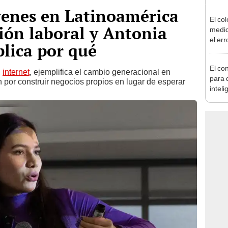
venes en Latinoamérica
El col
ión laboral y Antonia
medic
el er
plica por qué
al usa
El co
n
internet
, ejemplifica el cambio generacional en
para d
 por construir negocios propios en lugar de esperar
inteli
que v