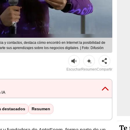
cia y contactos, destaca cómo encontró en Internet la posibilidad de
e sus aprendizajes sobre los negocios digitales. | Foto: Difusión
Escuchar
Resumen
Compartir
 IA
s destacados
Resumen
Te 
cer y fundadora de AntoEcom, forma parte de un