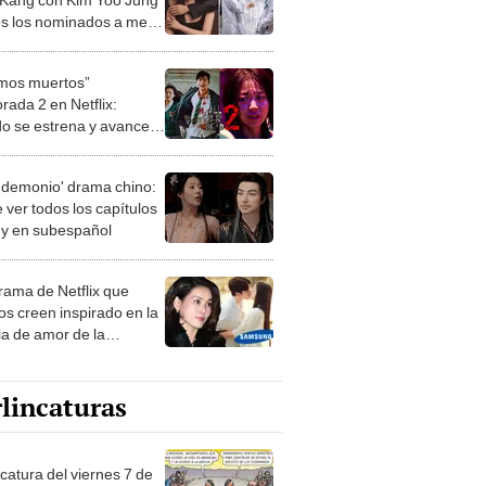
os los nominados a mejor
a
mos muertos”
rada 2 en Netflix:
o se estrena y avances
 temporada
 demonio' drama chino:
 ver todos los capítulos
s y en subespañol
drama de Netflix que
s creen inspirado en la
ia de amor de la
era de Samsung
lincaturas
catura del viernes 7 de