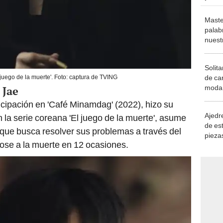
Maste
palab
nuest
Solita
de ca
juego de la muerte'. Foto: captura de TVING
moda.
 Jae
demue
icipación en 'Café Minamdag' (2022), hizo su
Ajedre
la serie coreana 'El juego de la muerte', asume
de es
n que busca resolver sus problemas a través del
piezas
dose a la muerte en 12 ocasiones.
consi