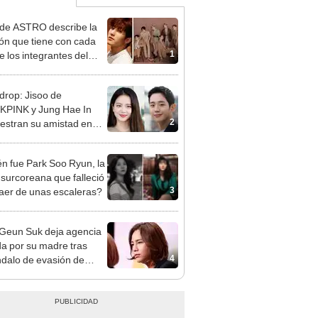
n de ASTRO describe la
ión que tiene con cada
1
e los integrantes del
o
rop: Jisoo de
PINK y Jung Hae In
2
stran su amistad en
gram
n fue Park Soo Ryun, la
z surcoreana que falleció
3
caer de unas escaleras?
Geun Suk deja agencia
ida por su madre tras
4
dalo de evasión de
estos