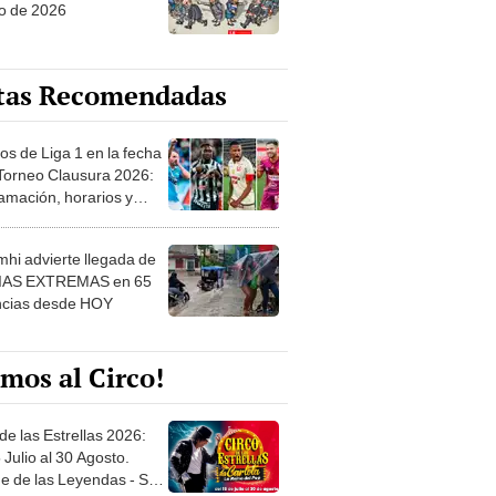
o de 2026
tas Recomendadas
os de Liga 1 en la fecha
 Torneo Clausura 2026:
amación, horarios y
 ver
hi advierte llegada de
IAS EXTREMAS en 65
ncias desde HOY
mos al Circo!
de las Estrellas 2026:
 Julio al 30 Agosto.
e de las Leyendas - San