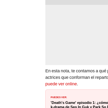
En esta nota, te contamos a qué 
actrices que conforman el repart
puede ver online
.
PUEDES VER:
'Death's Game' episodio 1: ¿cómo
k-drama de Seo In Guk y Park So