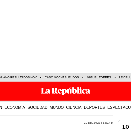
NUANO RESULTADOS HOY
CASO MOCHASUELDOS
MIGUEL TORRES
LEY PU
N
ECONOMÍA
SOCIEDAD
MUNDO
CIENCIA
DEPORTES
ESPECTÁCU
20 Dic 2023 | 14:14 h
LO