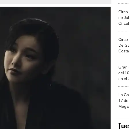
Migue
Circo
de Jul
Círcul
Circo
Del 2
Costa
Gran 
del 10
en el
La Ca
17 de 
Mega 
Ju