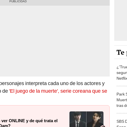
Te 
¿'Tru
segun
Netfli
personajes interpreta cada uno de los actores y
dram
o de
'El juego de la muerte', serie coreana que se
Park 
Muert
tras d
cáncer
 ver ONLINE y de qué trata el
SBS D
 Dam?
Song 