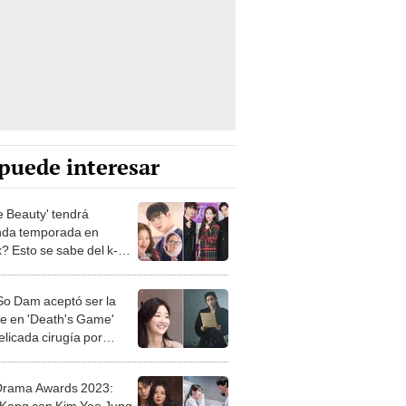
puede interesar
e Beauty' tendrá
da temporada en
x? Esto se sabe del k-
a de Cha Eun Woo
So Dam aceptó ser la
e en 'Death's Game'
elicada cirugía por
 de tiroides
rama Awards 2023:
Kang con Kim Yoo Jung