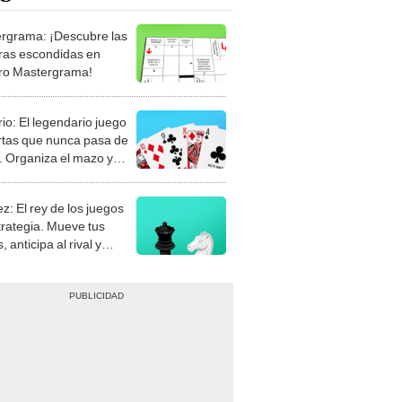
rgrama: ¡Descubre las
ras escondidas en
ro Mastergrama!
rio: El legendario juego
rtas que nunca pasa de
 Organiza el mazo y
stra tu habilidad.
z: El rey de los juegos
trategia. Mueve tus
, anticipa al rival y
gue el jaque mate.