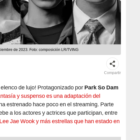
 diciembre de 2023. Foto: composición LR/TVING
Compartir
 elenco de lujo! Protagonizado por
Park So Dam
antasía y suspenso es una adaptación del
 ha estrenado hace poco en el streaming. Parte
ebe a los actores y actrices que participan, entre
Lee Jae Wook y más estrellas que han estado en