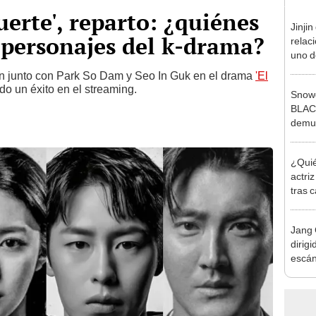
uerte', reparto: ¿quiénes
Jinji
y personajes del k-drama?
relac
uno d
grup
an junto con Park So Dam y Seo In Guk en el drama
'El
do un éxito en el streaming.
Snowd
BLACK
demue
Insta
¿Quié
actri
tras 
Jang 
dirig
escán
impu