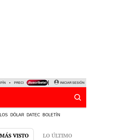
LPÍN
PRECIO DEL DÓLAR
CORTE DE LUZ
INICIAR SESIÓN
VIERNES 7 DE AGOSTO
ALBER
LOS
DÓLAR
DATEC
BOLETÍN
 MÁS VISTO
LO ÚLTIMO