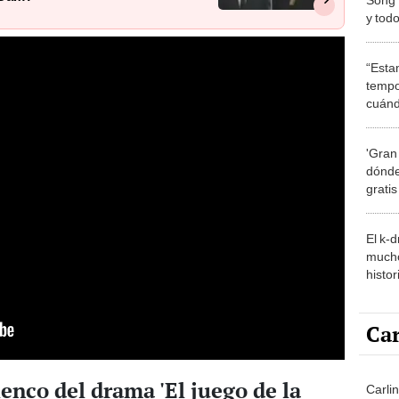
y tod
parej
“Esta
tempo
cuánd
de la
'Gran
dónde
grati
El k-
mucho
histor
hered
Car
enco del drama 'El juego de la
Carlin