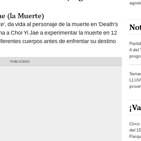
agost
e (la Muerte)
te', da vida al personaje de la muerte en 'Death's
No
a a Choi Yi Jae a experimentar la muerte en 12
ferentes cuerpos antes de enfrentar su destino
Partid
4 del
progr
dónde
Senam
LLUV
provi
¡Va
Circo 
del 15
Parqu