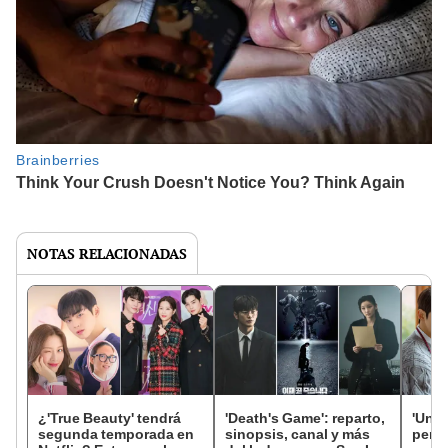
NOTAS RELACIONADAS
¿'True Beauty' tendrá
'Death's Game': reparto,
'Un b
segunda temporada en
sinopsis, canal y más
perro