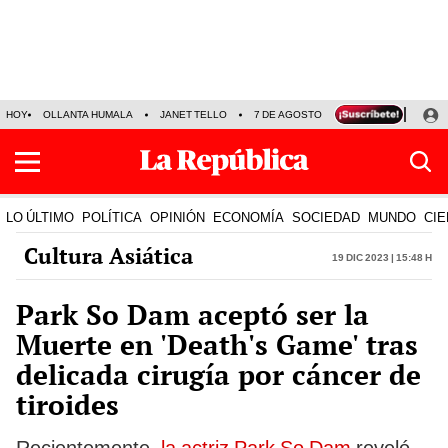
HOY
OLLANTA HUMALA
JANET TELLO
7 DE AGOSTO
TINKA RESULTADOS
LO ÚLTIMO
POLÍTICA
OPINIÓN
ECONOMÍA
SOCIEDAD
MUNDO
CIE
Cultura Asiática
19 Dic 2023 | 15:48 h
Park So Dam aceptó ser la
Muerte en 'Death's Game' tras
delicada cirugía por cáncer de
tiroides