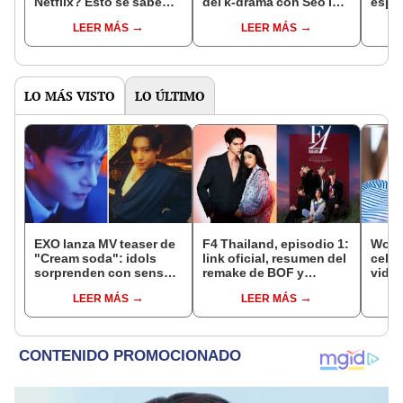
Netflix? Esto se sabe
del k-drama con Seo In
espa
del k-drama de Cha Eun
Guk y Park So Dam
onlin
LEER MÁS
LEER MÁS
Woo
Cha 
LO MÁS VISTO
LO ÚLTIMO
EXO lanza MV teaser de
F4 Thailand, episodio 1:
Wooz
"Cream soda": idols
link oficial, resumen del
celeb
sorprenden con sensual
remake de BOF y
vida 
adelanto de su álbum
preview del cap. 2
LEER MÁS
LEER MÁS
"Exist"