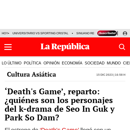
HOY
UNIVERSITARIO VS SPORTING CRISTAL
SINUANO RESULTADOS HOY
CA
LO ÚLTIMO
POLÍTICA
OPINIÓN
ECONOMÍA
SOCIEDAD
MUNDO
CIE
Cultura Asiática
15 Dic 2023 | 16:58 h
‘Death's Game’, reparto:
¿quiénes son los personajes
del k-drama de Seo In Guk y
Park So Dam?