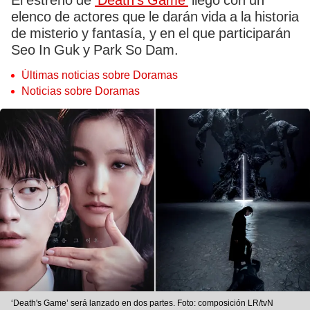
El estreno de
‘Death's Game’
llegó con un
elenco de actores que le darán vida a la historia
de misterio y fantasía, y en el que participarán
Seo In Guk y Park So Dam.
Últimas noticias sobre Doramas
Noticias sobre Doramas
‘Death's Game’ será lanzado en dos partes. Foto: composición LR/tvN