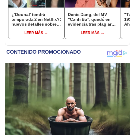
¿'Doona!' tendrá
Denis Dang, del MV
"Tale
temporada 2 en Netflix?:
“Canh Ba”, quedó en
1938"
nuevos detalles sobre la
evidencia tras plagiar
Ah f
serie coreana de Suzy y
trabajo de artista ruso
Kim 
LEER MÁS
LEER MÁS
Yang Se Jong