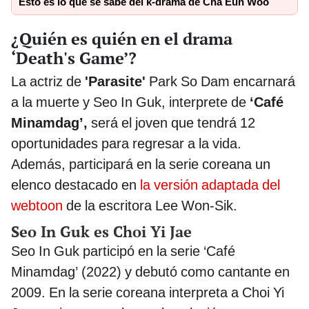
Esto es lo que se sabe del k-drama de Cha Eun Woo
¿Quién es quién en el drama
‘Death's Game’?
La actriz de
'Parasite'
Park So Dam encarnará
a la muerte y Seo In Guk, interprete de
‘Café
Minamdag’,
será el joven que tendrá 12
oportunidades para regresar a la vida.
Además, participará en la serie coreana un
elenco destacado en
la versión adaptada del
webtoon
de la escritora Lee Won-Sik.
Seo In Guk es Choi Yi Jae
Seo In Guk participó en la serie ‘Café
Minamdag’ (2022) y debutó como cantante en
2009. En la serie coreana interpreta a Choi Yi