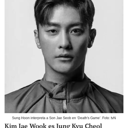
Sung Hoon interpreta a Son Jae Seob en ‘Death's Game’. Foto: tvN
Kim Jae Wook es Jung Kyu Cheol