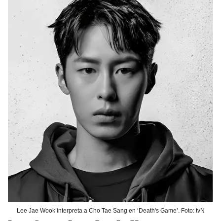
Lee Jae Wook interpreta a Cho Tae Sang en ‘Death's Game’. Foto: tvN