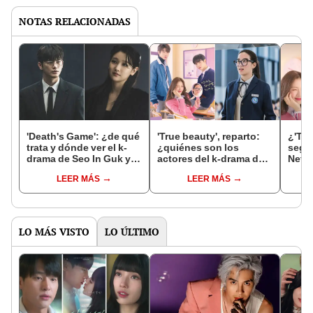
NOTAS RELACIONADAS
'Death's Game': ¿de qué
'True beauty', reparto:
¿'Tru
trata y dónde ver el k-
¿quiénes son los
segu
drama de Seo In Guk y
actores del k-drama de
Netfl
Park So Dam?
Cha Eunwoo en Netflix?
se sa
LEER MÁS
LEER MÁS
Cha 
LO MÁS VISTO
LO ÚLTIMO