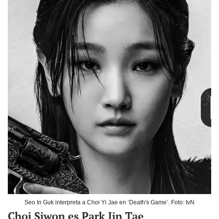
Seo In Guk interpreta a Choi Yi Jae en ‘Death's Game’. Foto: tvN
Choi Siwon es Park Jin Tae