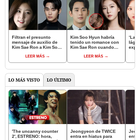
Filtran el presunto
Kim Soo Hyun habría
‘La r
mensaje de auxilio de
tenido un romance con
lágri
Kim Sae Ron a Kim Soo
Kim Sae Ron cuando
expl
Hyun: “¡Por favor,
ella era menor de edad:
en el
LEER MÁS
LEER MÁS
sálvame!”
todo lo que se sabe del
dram
caso
Hyun
LO MÁS VISTO
LO ÚLTIMO
'The uncanny counter
Jeongyeon de TWICE
Jeon
2', ESTRENO: hora,
entra en hiatus para
entra