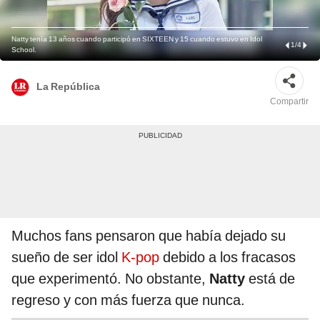
Natty tenía 13 años cuando participó en SIXTEEN y 15 cuando estuvo en Idol
1
/
4
School.
La República
Compartir
Muchos fans pensaron que había dejado su
sueño de ser idol
K-pop
debido a los fracasos
que experimentó. No obstante,
Natty
está de
regreso y con más fuerza que nunca.