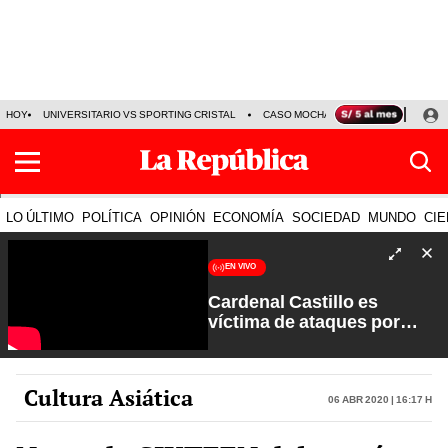
HOY
UNIVERSITARIO VS SPORTING CRISTAL
CASO MOCHASUELDOS
MIGUEL
LO ÚLTIMO
POLÍTICA
OPINIÓN
ECONOMÍA
SOCIEDAD
MUNDO
CIE
EN VIVO
Cardenal Castillo es
víctima de ataques por
sectores extremistas | La
Verdad a Fondo con Pedro
Salinas
Cultura Asiática
06 Abr 2020 | 16:17 h