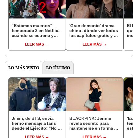
“Estamos muertos”
'Gran demonio' drama
El k-
temporada 2 en Netflix:
chino: dónde ver todos
que 
cuándo se estrena y
los capítulos gratis y en
inspi
avances de la
subespañol
de am
LEER MÁS
LEER MÁS
temporada
de S
LO MÁS VISTO
LO ÚLTIMO
Jimin, de BTS, envía
BLACKPINK: Jennie
'Est
tierno mensaje a fans
revela secreto para
temp
desde el Ejército: "No te
mantenerse en forma en
estre
enfermes y no te
Instagram
detal
LEER MÁS
LEER MÁS