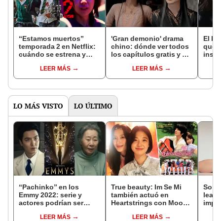
“Estamos muertos”
'Gran demonio' drama
El k-
temporada 2 en Netflix:
chino: dónde ver todos
que 
cuándo se estrena y
los capítulos gratis y en
inspi
avances de la
subespañol
de am
LEER MÁS
LEER MÁS
temporada
de S
LO MÁS VISTO
LO ÚLTIMO
“Pachinko” en los
True beauty: Im Se Mi
Song
Emmy 2022: serie y
también actuó en
lealt
actores podrían ser
Heartstrings con Moon
impor
nominados, según
Ga Young
relac
LEER MÁS
LEER MÁS
expertos