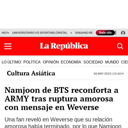
HOY
UNIVERSITARIO VS SPORTING CRISTAL
SINUANO RESULTADOS HOY
CA
LO ÚLTIMO
POLÍTICA
OPINIÓN
ECONOMÍA
SOCIEDAD
MUNDO
CIE
Cultura Asiática
06 May 2022 | 13:44 h
Namjoon de BTS reconforta a
ARMY tras ruptura amorosa
con mensaje en Weverse
Una fan reveló en Weverse que su relación
amorosa había terminado, por lo que Namjoon