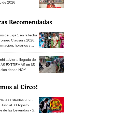
o de 2026
tas Recomendadas
os de Liga 1 en la fecha
 Torneo Clausura 2026:
amación, horarios y
 ver
hi advierte llegada de
IAS EXTREMAS en 65
ncias desde HOY
mos al Circo!
de las Estrellas 2026:
 Julio al 30 Agosto.
e de las Leyendas - San