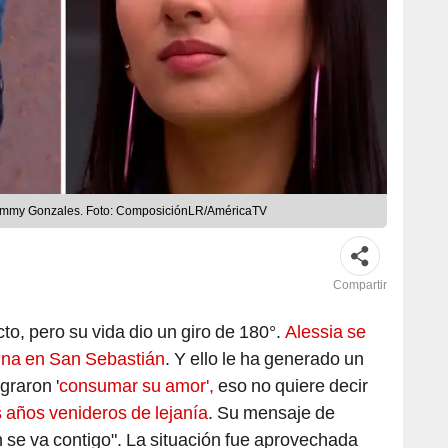
 Jimmy Gonzales. Foto: ComposiciónLR/AméricaTV
Compartir
cto, pero su vida dio un giro de 180°.
Alessia se
cina en San Sebastián
. Y ello le ha generado un
graron '
consumar su amor',
eso no quiere decir
s años venideros de lejanía
. Su mensaje de
 se va contigo". La situación fue aprovechada