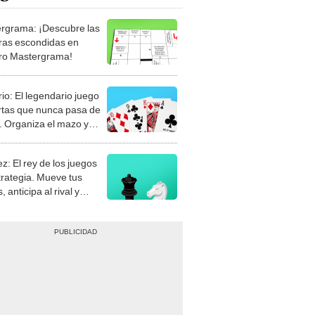
rgrama: ¡Descubre las
ras escondidas en
ro Mastergrama!
rio: El legendario juego
rtas que nunca pasa de
 Organiza el mazo y
stra tu habilidad.
z: El rey de los juegos
trategia. Mueve tus
, anticipa al rival y
gue el jaque mate.