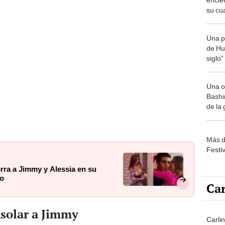
su cu
momen
Una p
de Huá
siglo”
Una o
Bashir
de la
Más d
Festi
erra a Jimmy y Alessia en su
mo
Car
nsolar a Jimmy
Carli