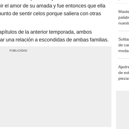
uir el amor de su amada y fue entonces que ella
Maste
punto de sentir celos porque saliera con otras
palab
nuest
apítulos de la anterior temporada, ambos
iar una relación a escondidas de ambas familias.
Solita
de ca
moda.
demue
Ajedre
de es
piezas
consi