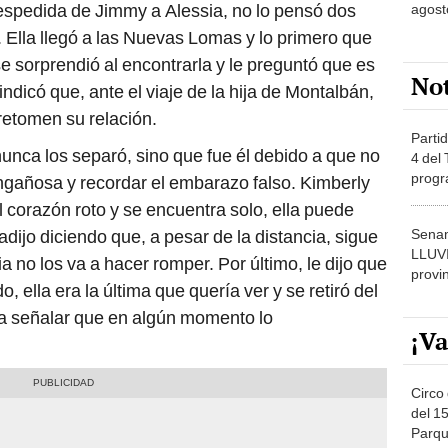
despedida de Jimmy a Alessia, no lo pensó dos
agost
 Ella llegó a las Nuevas Lomas y lo primero que
 se sorprendió al encontrarla y le preguntó que es
No
ndicó que, ante el viaje de la hija de Montalbán,
retomen su relación.
Partid
unca los separó, sino que fue él debido a que no
4 del
progr
ngañosa y recordar el embarazo falso. Kimberly
dónde
l corazón roto y se encuentra solo, ella puede
Senam
dijo diciendo que, a pesar de la distancia, sigue
LLUV
ia no los va a hacer romper. Por último, le dijo que
provi
 ella era la última que quería ver y se retiró del
nó a señalar que en algún momento lo
¡Va
Circo 
del 15
Parqu