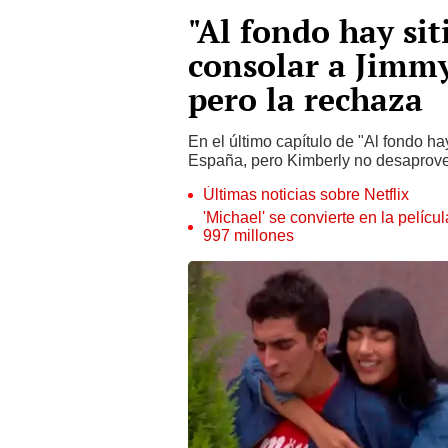
"Al fondo hay sit
consolar a Jimmy
pero la rechaza
En el último capítulo de "Al fondo hay
España, pero Kimberly no desaprovec
Últimas noticias sobre Netflix
'Michael' se convierte en la pelícu
997 millones