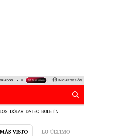
ERIADOS
KEIKO FUJIMORI
NALDY SALDAÑA
INICIAR SESIÓN
JAVIER MILEI
PARTIDOS DE
LOS
DÓLAR
DATEC
BOLETÍN
 MÁS VISTO
LO ÚLTIMO