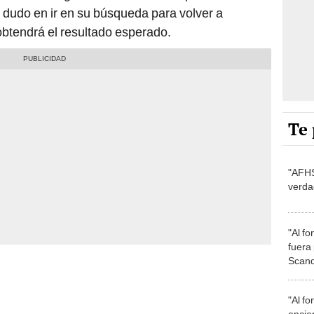
no dudo en ir en su búsqueda para volver a
obtendrá el resultado esperado.
Te 
"AFHS
verda
"Al fo
fuera
Scande
"Al fo
encie