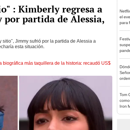
io" : Kimberly regresa a
Netfl
 por partida de Alessia,
el ev
para 
Festi
 sitio", Jimmy sufrió por la partida de Alessia a
suspe
haría esta situación.
pande
la biográfica más taquillera de la historia: recaudó US$
Dónde
Señor
orden
Tom C
como 
Iron 