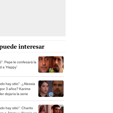
puede interesar
": Pepe le confesará la
d a 'Happy'
ndo hay sitio": ¿Alessia
 por 3 años? Karime
r dejaría la serie
ndo hay sitio": Charito
rra a Jimmy y Alessia en