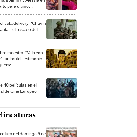
arto para último
to íntimo
elícula delivery: “Chavín
ntar: el rescate del
bra maestra: “Vals con
”, un brutal testimonio
 guerra
e 40 películas en el
val de Cine Europeo
lincaturas
ncatura del domingo 9 de