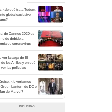
ix: ¿de qué trata Tudum,
ento global exclusivo
1
fans?
val de Cannes 2020 es
ndido debido a
2
mia de coronavirus
 ver la saga de El
 de los Anillos y en qué
3
 ver las películas
ruise: ¿lo veríamos
Green Lantern de DC o
4
Man de Marvel?