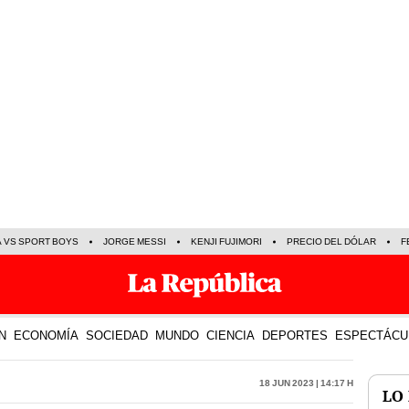
A VS SPORT BOYS
JORGE MESSI
KENJI FUJIMORI
PRECIO DEL DÓLAR
F
N
ECONOMÍA
SOCIEDAD
MUNDO
CIENCIA
DEPORTES
ESPECTÁCU
18 Jun 2023 | 14:17 h
LO