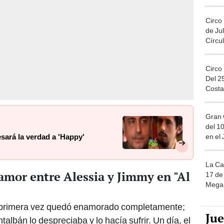
Migue
Circo
de Jul
Círcul
Circo
Del 2
Costa
Gran 
del 10
en el
esará la verdad a 'Happy'
La Ca
 amor entre Alessia y Jimmy en "Al
17 de 
Mega 
 primera vez quedó enamorado completamente;
Ju
albán lo despreciaba y lo hacía sufrir. Un día, el