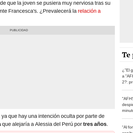
de que la joven se pusiera muy nerviosa tras su
ante Francesca's. ¿Prevalecerá la
relación a
Te 
¿"El 
a "AF
2?: pr
secret
"AFHS
despi
minuto
, ya que hay una intención oculta por parte de
mal
a
que alejaría a Alessia del Perú por
tres años
.
“Al fo
capít