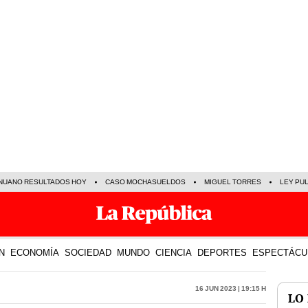
NUANO RESULTADOS HOY
CASO MOCHASUELDOS
MIGUEL TORRES
LEY PU
N
ECONOMÍA
SOCIEDAD
MUNDO
CIENCIA
DEPORTES
ESPECTÁCU
16 Jun 2023 | 19:15 h
LO