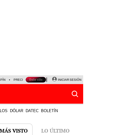
LPÍN
PRECIO DEL DÓLAR
CORTE DE LUZ
INICIAR SESIÓN
VIERNES 7 DE AGOSTO
ALBER
LOS
DÓLAR
DATEC
BOLETÍN
 MÁS VISTO
LO ÚLTIMO