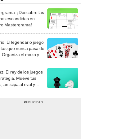
rgrama: ¡Descubre las
ras escondidas en
ro Mastergrama!
rio: El legendario juego
rtas que nunca pasa de
 Organiza el mazo y
stra tu habilidad.
z: El rey de los juegos
trategia. Mueve tus
, anticipa al rival y
gue el jaque mate.