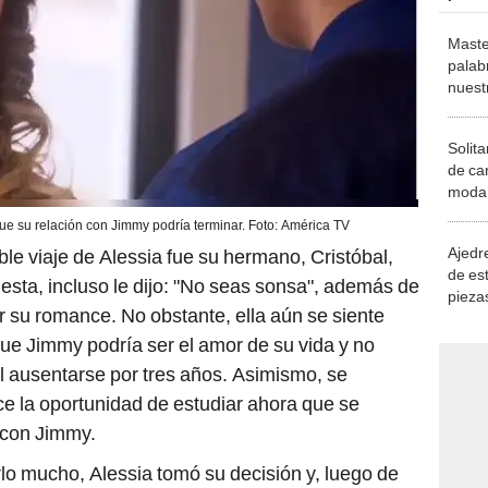
Maste
palab
nuest
Solita
de ca
moda.
demue
ue su relación con Jimmy podría terminar. Foto: América TV
Ajedre
ble viaje de Alessia fue su hermano, Cristóbal,
de es
uesta, incluso le dijo: "No seas sonsa", además de
piezas
 su romance. No obstante, ella aún se siente
consi
ue Jimmy podría ser el amor de su vida y no
al ausentarse por tres años. Asimismo, se
ce la oportunidad de estudiar ahora que se
 con Jimmy.
o mucho, Alessia tomó su decisión y, luego de