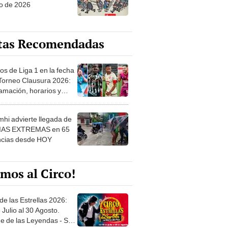
o de 2026
tas Recomendadas
os de Liga 1 en la fecha
 Torneo Clausura 2026:
amación, horarios y
 ver
hi advierte llegada de
IAS EXTREMAS en 65
ncias desde HOY
mos al Circo!
de las Estrellas 2026:
 Julio al 30 Agosto.
e de las Leyendas - San