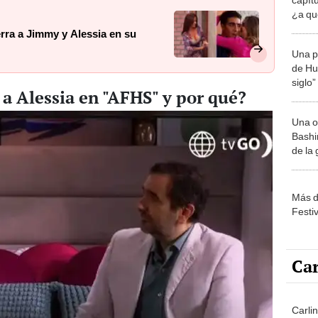
¿a qu
GRATI
erra a Jimmy y Alessia en su
Una p
de Huá
siglo”
a Alessia en "AFHS" y por qué?
Una o
Bashir
de la
Más d
Festi
Car
Carlin