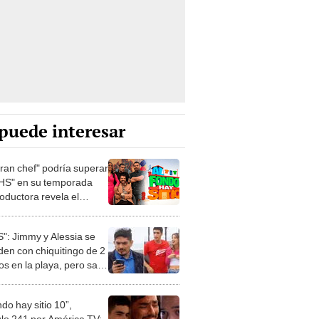
puede interesar
gran chef" podría superar
HS" en su temporada
oductora revela el
o de su éxito
": Jimmy y Alessia se
den con chiquitingo de 2
s en la playa, pero sale
ndo hay sitio 10”,
ulo 241 por América TV: