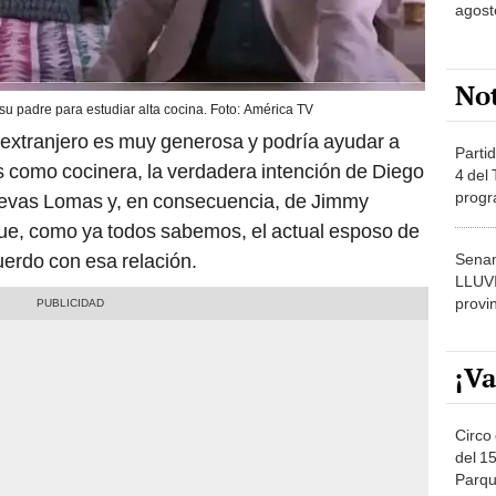
agost
No
su padre para estudiar alta cocina. Foto: América TV
el extranjero es muy generosa y podría ayudar a
Partid
s como cocinera, la verdadera intención de Diego
4 del
progr
Nuevas Lomas y, en consecuencia, de Jimmy
dónde
ue, como ya todos sabemos, el actual esposo de
erdo con esa relación.
Senam
LLUV
provi
¡Va
Circo 
del 15
Parqu