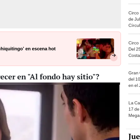
Migue
Circo
de Jul
Círcul
Circo
hiquitingo’ en escena hot
Del 2
Costa
Gran 
ecer en "Al fondo hay sitio"?
del 10
en el
La Ca
17 de 
Mega 
Ju