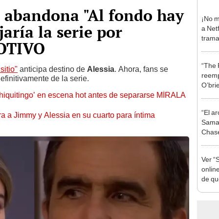
 abandona "Al fondo hay
¡No m
jaría la serie por
a Netf
trama
OTIVO
pelíc
“The 
sitio"
anticipa destino de
Alessia
. Ahora, fans se
reemp
efinitivamente de la serie.
O’bri
chiquitingo’ en escena hot antes de separarse MÍRALA
repor
“El ar
rra a Jimmy y Alessia en su cuarto para íntima
Samar
Chase
del fi
Ver “
onlin
de qu