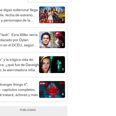
e digas solterona! llega
lix: fecha de estreno,
1
 y personajes de la
ula
Flash”: Ezra Miller sería
lazado por Dylan
2
en en el DCEU, según
te
o” y la trágica vida de
a: ¿qué fue de Daveigh
3
, la aterrotadora niña
lm?
Stranger things 4″,
e: capítulos completos,
4
é tratará, actores y más