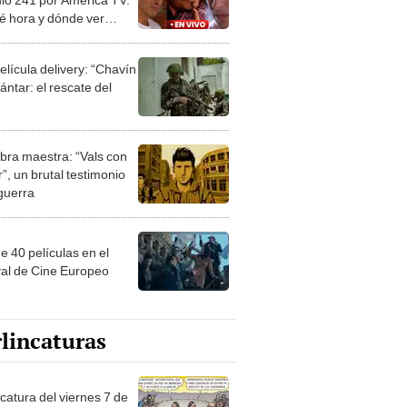
é hora y dónde ver
S la serie?
elícula delivery: “Chavín
ntar: el rescate del
bra maestra: “Vals con
”, un brutal testimonio
 guerra
e 40 películas en el
val de Cine Europeo
lincaturas
catura del viernes 7 de