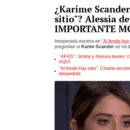
¿Karime Scander
sitio"? Alessia de
IMPORTANTE M
Inesperada escena en
"Al fondo hay 
preguntan si
Karim Scander
se irá d
"AFHS": Jimmy y Alessia tienen ‘
AQUÍ
"Al fondo hay sitio": Charito encie
despedida