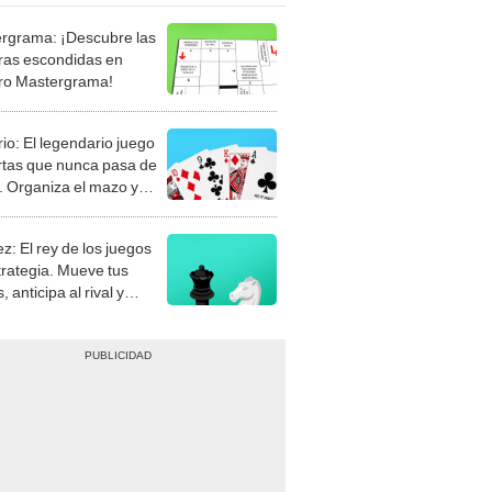
rgrama: ¡Descubre las
ras escondidas en
ro Mastergrama!
rio: El legendario juego
rtas que nunca pasa de
 Organiza el mazo y
stra tu habilidad.
z: El rey de los juegos
trategia. Mueve tus
, anticipa al rival y
gue el jaque mate.