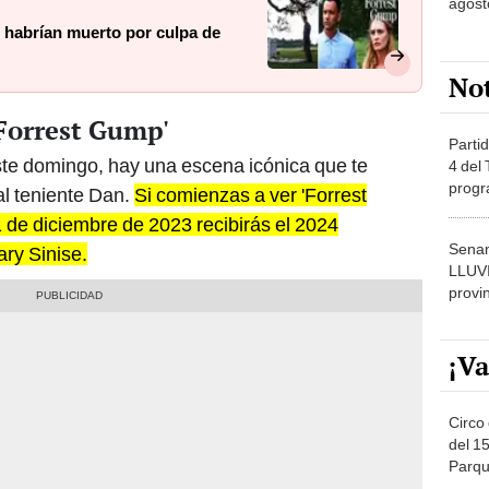
agost
o habrían muerto por culpa de
No
'Forrest Gump'
Partid
este domingo, hay una escena icónica que te
4 del
progr
al teniente Dan.
Si comienzas a ver 'Forrest
dónde
1 de diciembre de 2023 recibirás el 2024
Senam
ry Sinise.
LLUV
provi
¡Va
Circo 
del 15
Parqu
Migue