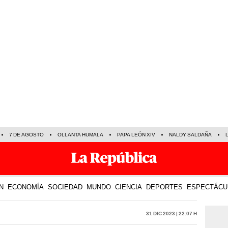
7 DE AGOSTO
OLLANTA HUMALA
PAPA LEÓN XIV
NALDY SALDAÑA
N
ECONOMÍA
SOCIEDAD
MUNDO
CIENCIA
DEPORTES
ESPECTÁCU
31 Dic 2023 | 22:07 h