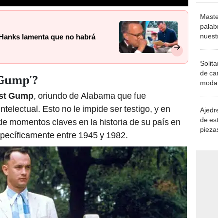
Maste
palab
nuest
 Hanks lamenta que no habrá
Solita
de ca
 Gump'?
moda.
demue
est Gump
, oriundo de Alabama que fue
telectual. Esto no le impide ser testigo, y en
Ajedre
de es
de momentos claves en la historia de su país en
piezas
specíficamente entre 1945 y 1982.
consi