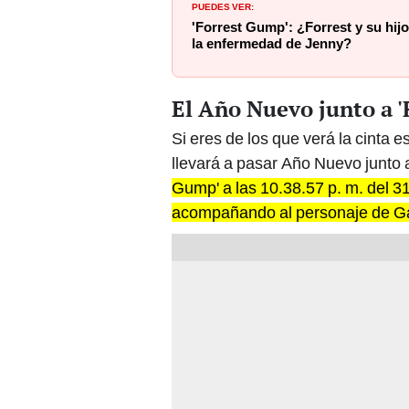
PUEDES VER:
'Forrest Gump': ¿Forrest y su hij
la enfermedad de Jenny?
El Año Nuevo junto a 
Si eres de los que verá la cinta 
llevará a pasar Año Nuevo junto 
Gump' a las 10.38.57 p. m. del 3
acompañando al personaje de Ga