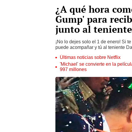
¿A qué hora come
Gump' para recib
junto al tenient
¡No lo dejes solo el 1 de enero! Si t
puede acompañar y tú al teniente Da
Últimas noticias sobre Netflix
'Michael' se convierte en la pelícu
997 millones