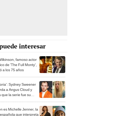
puede interesar
ilkinson, famoso actor
ico de 'The Full Monty',
ió a los 75 años
oria': Sydney Sweener
rda a Angus Cloud y
 que la serie fue su
is
n es Michelle Jenner, la
z española que interpreta