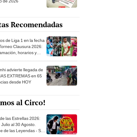
o de 2026
tas Recomendadas
os de Liga 1 en la fecha
 Torneo Clausura 2026:
amación, horarios y
 ver
hi advierte llegada de
IAS EXTREMAS en 65
ncias desde HOY
mos al Circo!
de las Estrellas 2026:
 Julio al 30 Agosto.
e de las Leyendas - San
l