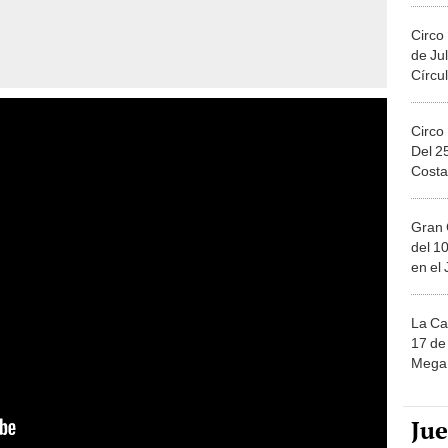
Circo
de Jul
Círcul
Circo
Del 2
Costa
Gran 
del 10
en el
La Ca
17 de 
Mega 
Ju