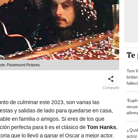
Te 
Foto: Paramount Pictures
Tom W
britán
fallec
Compartir
'Euph
unto de culminar este 2023, son varias las
recue
iestas y salidas de lado para quedarse en casa,
afirma
le en familia o amigos. Si eres de los que
catars
ción perfecta para ti es el clásico de
Tom Hanks
,
¿Quié
storia que lo llevó a ganar el Oscar a mejor actor.
actri