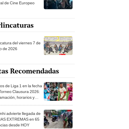
val de Cine Europeo
lincaturas
catura del viernes 7 de
o de 2026
tas Recomendadas
os de Liga 1 en la fecha
 Torneo Clausura 2026:
amación, horarios y
 ver
hi advierte llegada de
IAS EXTREMAS en 65
ncias desde HOY