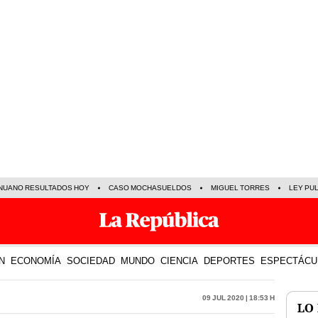
NUANO RESULTADOS HOY
CASO MOCHASUELDOS
MIGUEL TORRES
LEY PU
N
ECONOMÍA
SOCIEDAD
MUNDO
CIENCIA
DEPORTES
ESPECTÁCU
09 Jul 2020 | 18:53 h
LO