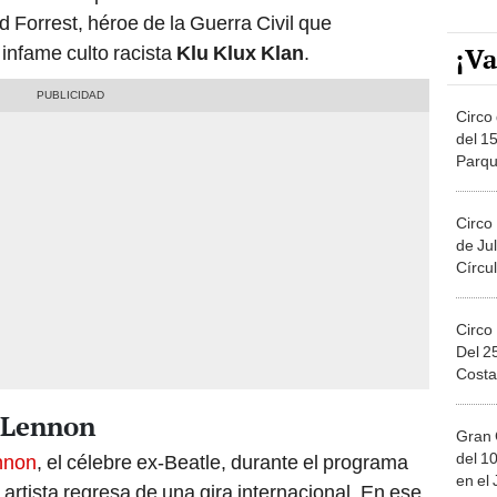
 Forrest, héroe de la Guerra Civil que
 infame culto racista
Klu Klux Klan
.
¡Va
Circo 
del 15
Parqu
Migue
Circo
de Jul
Círcul
Circo
Del 2
Costa
n Lennon
Gran 
del 10
nnon
, el célebre ex-Beatle, durante el programa
en el
artista regresa de una gira internacional. En ese