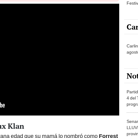
Festi
Car
Carlin
agost
No
Partid
4 del
progr
dónde
Senam
ux Klan
LLUV
provi
mprana edad que su mamá lo nombró como
Forrest