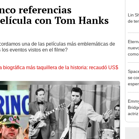
nco referencias
Lin Sh
 película con Tom Hanks
de ter
Etern
recordamos una de las películas más emblemáticas de
nuevo
los eventos vistos en el filme?
como
la biográfica más taquillera de la historia: recaudó US$
Space
se con
esper
Emmy 
Bridg
actri