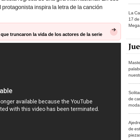
rotagonista inspira la letra de la canción
La Ca
17 de 
Mega 
que truncaron la vida de los actores de la serie
Ju
Maste
palab
nuest
Solita
de ca
moda.
demue
Ajedre
de es
piezas