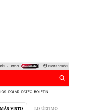
LPÍN
PRECIO DEL DÓLAR
CORTE DE LUZ
INICIAR SESIÓN
VIERNES 7 DE AGOSTO
ALBER
LOS
DÓLAR
DATEC
BOLETÍN
 MÁS VISTO
LO ÚLTIMO