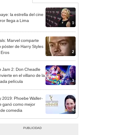
aye: la estrella del cine
ror llega a Lima
1
als: Marvel comparte
 póster de Harry Styles
2
 Eros
 Jam 2: Don Cheadle
vierte en el villano de la
3
ada película
2019: Phoebe Waller-
e ganó como mejor
4
z de comedia