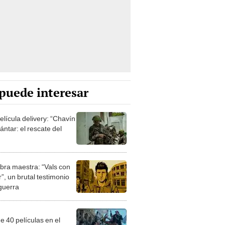
puede interesar
elícula delivery: “Chavín
ntar: el rescate del
bra maestra: “Vals con
”, un brutal testimonio
 guerra
e 40 películas en el