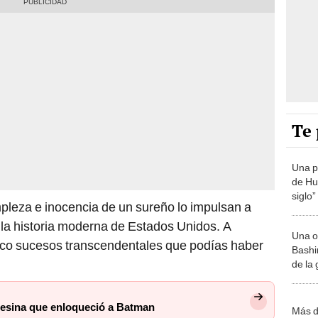
Te 
Una p
de Huá
siglo”
leza e inocencia de un sureño lo impulsan a
 la historia moderna de Estados Unidos. A
Una o
nco sucesos transcendentales que podías haber
Bashir
de la
sesina que enloqueció a Batman
Más d