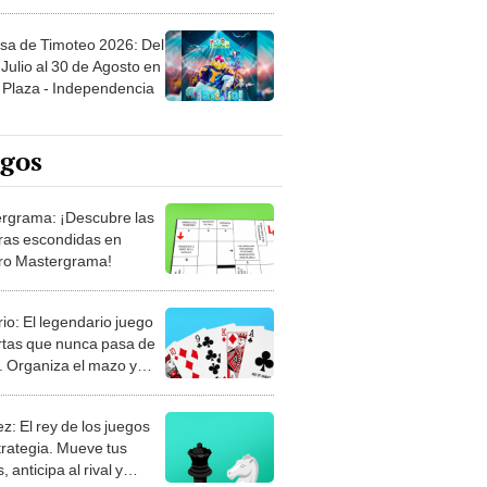
sa de Timoteo 2026: Del
Julio al 30 de Agosto en
Plaza - Independencia
egos
rgrama: ¡Descubre las
ras escondidas en
ro Mastergrama!
rio: El legendario juego
rtas que nunca pasa de
 Organiza el mazo y
stra tu habilidad.
z: El rey de los juegos
trategia. Mueve tus
, anticipa al rival y