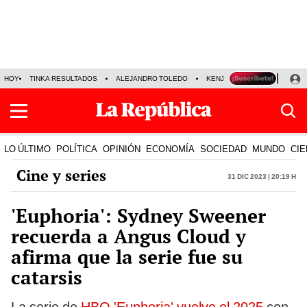
HOY
TINKA RESULTADOS
ALEJANDRO TOLEDO
KENJI FUJIMORI
PRECIO
LO ÚLTIMO
POLÍTICA
OPINIÓN
ECONOMÍA
SOCIEDAD
MUNDO
CIE
Cine y series
31 Dic 2023 | 20:19 h
'Euphoria': Sydney Sweener
recuerda a Angus Cloud y
afirma que la serie fue su
catarsis