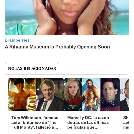
NOTAS RELACIONADAS
Tom Wilkinson, famoso
Marvel y DC: la razón
Shec
actor británico de 'The
detrás de las últimas
actor
Full Monty', falleció a
películas que
murió
los 75 años
fracasaron en el cine