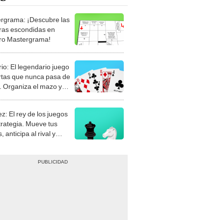
rgrama: ¡Descubre las
ras escondidas en
ro Mastergrama!
rio: El legendario juego
rtas que nunca pasa de
 Organiza el mazo y
stra tu habilidad.
z: El rey de los juegos
trategia. Mueve tus
, anticipa al rival y
gue el jaque mate.