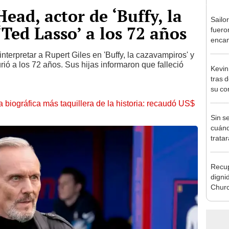
ad, actor de ‘Buffy, la
Sailo
Ted Lasso’ a los 72 años
fuero
encan
nterpretar a Rupert Giles en 'Buffy, la cazavampiros' y
ió a los 72 años. Sus hijas informaron que falleció
Kevin
tras 
su co
la biográfica más taquillera de la historia: recaudó US$
Sin s
cuánd
trata
perso
nueva
Recup
en T
digni
Churc