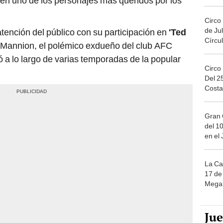
en uno de los personajes más queridos por los
Migue
Circo
de Jul
atención del público con su participación en
'Ted
Círcul
 Mannion, el polémico exdueño del club AFC
 lo largo de varias temporadas de la popular
Circo
Del 2
Costa
Gran 
del 10
en el
La Ca
17 de 
Mega 
Ju