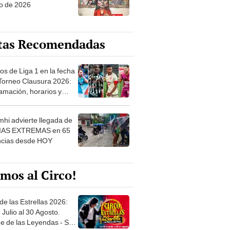
o de 2026
tas Recomendadas
os de Liga 1 en la fecha
 Torneo Clausura 2026:
amación, horarios y
 ver
hi advierte llegada de
IAS EXTREMAS en 65
ncias desde HOY
mos al Circo!
de las Estrellas 2026:
 Julio al 30 Agosto.
e de las Leyendas - San