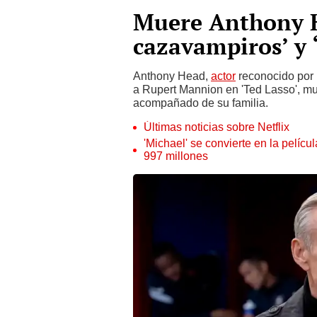
Muere Anthony He
cazavampiros’ y ‘
Anthony Head,
actor
reconocido por i
a Rupert Mannion en 'Ted Lasso', mur
acompañado de su familia.
Últimas noticias sobre Netflix
'Michael' se convierte en la pelícu
997 millones