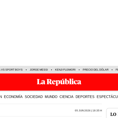
A VS SPORT BOYS
JORGE MESSI
KENJI FUJIMORI
PRECIO DEL DÓLAR
F
N
ECONOMÍA
SOCIEDAD
MUNDO
CIENCIA
DEPORTES
ESPECTÁCU
05 Jun 2026 | 18:35 h
LO