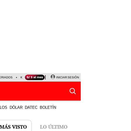
ERIADOS
KEIKO FUJIMORI
NALDY SALDAÑA
INICIAR SESIÓN
JAVIER MILEI
PARTIDOS DE
LOS
DÓLAR
DATEC
BOLETÍN
 MÁS VISTO
LO ÚLTIMO