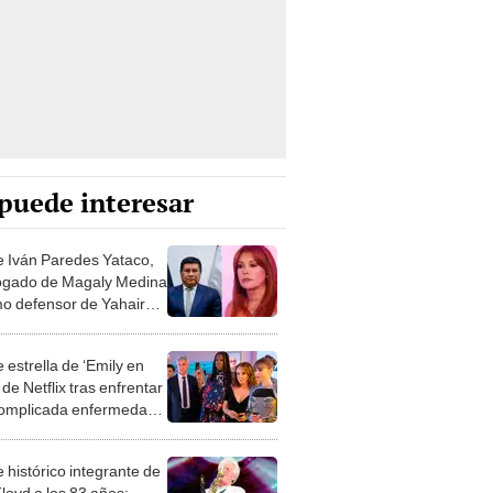
puede interesar
 Iván Paredes Yataco,
gado de Magaly Medina
imo defensor de Yahaira
cia, tras luchar por su
en centro de salud
 estrella de ‘Emily en
 de Netflix tras enfrentar
omplicada enfermedad
 69 años
 histórico integrante de
loyd a los 83 años: