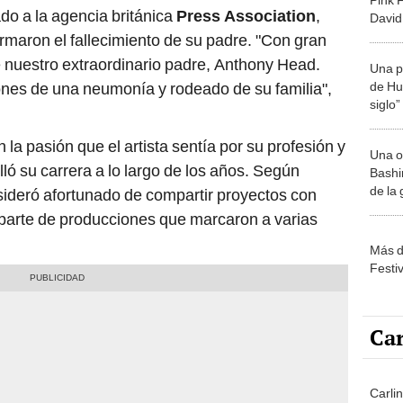
do a la agencia británica
Press Association
,
David
redes
ormaron el fallecimiento de su padre. "Con gran
 nuestro extraordinario padre, Anthony Head.
Una p
de Huá
ones de una neumonía y rodeado de su familia",
siglo”
a pasión que el artista sentía por su profesión y
Una o
ló su carrera a lo largo de los años. Según
Bashir
de la
ideró afortunado de compartir proyectos con
 parte de producciones que marcaron a varias
Más d
Festi
Car
Carli