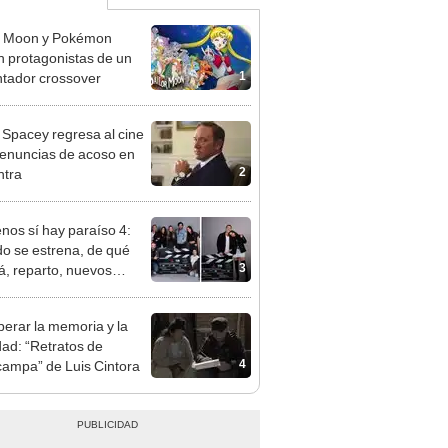
r Moon y Pokémon
n protagonistas de un
1
tador crossover
 Spacey regresa al cine
denuncias de acoso en
2
ntra
enos sí hay paraíso 4:
o se estrena, de qué
3
rá, reparto, nuevos
najes y todo sobre la
 temporada de la serie
erar la memoria y la
elemundo
dad: “Retratos de
4
ampa” de Luis Cintora