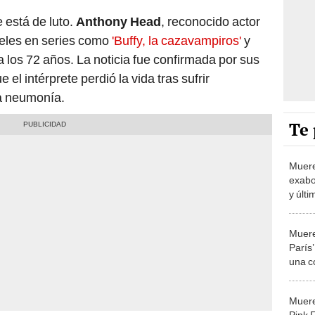
e está de luto.
Anthony Head
, reconocido actor
peles en series como
'Buffy, la cazavampiros'
y
 a los 72 años. La noticia fue confirmada por sus
 el intérprete perdió la vida tras sufrir
a neumonía.
Te 
Muere
exabo
y últ
Plasen
vida 
Muere
París’
una c
a los
Muere
Pink F