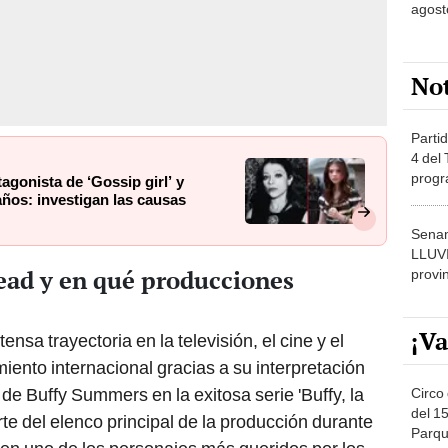
agost
No
Partid
4 del
progr
agonista de ‘Gossip girl’ y
dónde
años: investigan las causas
Senam
LLUV
ad y en qué producciones
provi
¡Va
nsa trayectoria en la televisión, el cine y el
iento internacional gracias a su interpretación
 de Buffy Summers en la exitosa serie 'Buffy, la
Circo 
del 15
te del elenco principal de la producción durante
Parqu