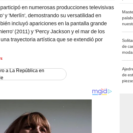
participó en numerosas producciones televisivas
Maste
o' y 'Merlín', demostrando su versatilidad en
palab
bién incluyó apariciones en la pantalla grande
nuest
erro' (2011) y 'Percy Jackson y el mar de los
na trayectoria artística que se extendió por
Solita
de ca
moda.
demue
TE
Ajedre
ero a La República en
de es
le
piezas
consi