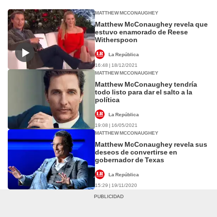
MATTHEW MCCONAUGHEY
Matthew McConaughey revela que
estuvo enamorado de Reese
Witherspoon
La República
16:48 | 18/12/2021
MATTHEW MCCONAUGHEY
Matthew McConaughey tendría
todo listo para dar el salto a la
política
La República
19:08 | 16/05/2021
MATTHEW MCCONAUGHEY
Matthew McConaughey revela sus
deseos de convertirse en
gobernador de Texas
La República
15:29 | 19/11/2020