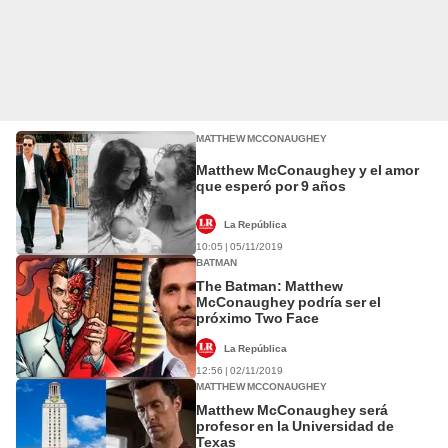
MATTHEW MCCONAUGHEY
Matthew McConaughey y el amor
que esperó por 9 años
La República
10:05 | 05/11/2019
BATMAN
The Batman: Matthew
McConaughey podría ser el
próximo Two Face
La República
12:56 | 02/11/2019
MATTHEW MCCONAUGHEY
Matthew McConaughey será
profesor en la Universidad de
Texas