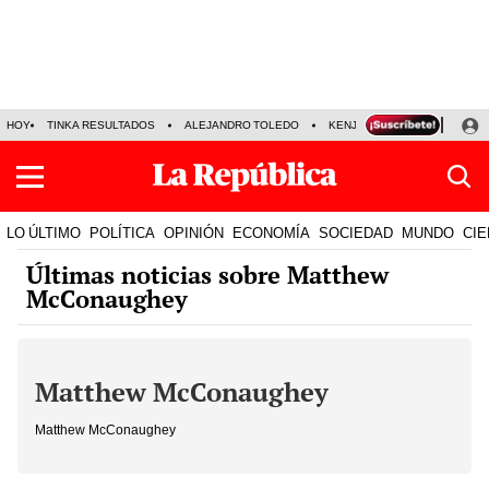
HOY
TINKA RESULTADOS
ALEJANDRO TOLEDO
KENJI FUJIMORI
PRECIO
LO ÚLTIMO
POLÍTICA
OPINIÓN
ECONOMÍA
SOCIEDAD
MUNDO
CIE
Últimas noticias sobre Matthew
McConaughey
Matthew McConaughey
Matthew McConaughey