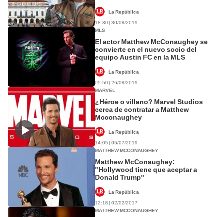
La República
18:30 | 30/08/2019
MLS
El actor Matthew McConaughey se
convierte en el nuevo socio del
equipo Austin FC en la MLS
La República
05:50 | 26/08/2019
MARVEL
¿Héroe o villano? Marvel Studios
cerca de contratar a Matthew
Mcconaughey
La República
14:05 | 05/07/2019
MATTHEW MCCONAUGHEY
Matthew McConaughey:
"Hollywood tiene que aceptar a
Donald Trump"
La República
12:18 | 02/02/2017
MATTHEW MCCONAUGHEY