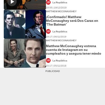
La República
19:55 | 19/12/2019
MATTHEW MCCONAUGHEY
¡Confirmado! Matthew
McConaughey será Dos Caras en
‘The Batman’
La República
19:17 | 06/11/2019
MATTHEW MCCONAUGHEY
Matthew McConaughey estrena
cuenta de Instagram en su
cumpleaños y asegura tener miedo
La República
15:17 | 05/11/2019