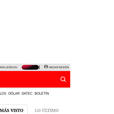
APA LEÓN XIV
NALDY SALDAÑA
INICIAR SESIÓN
LA BELLA LUZ
MAGALY MEDINA
HORÓS
LOS
DÓLAR
DATEC
BOLETÍN
 MÁS VISTO
LO ÚLTIMO