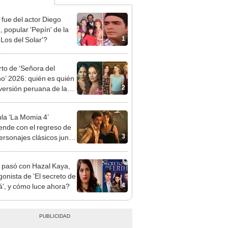
fue del actor Diego
, popular 'Pepín' de la
1
'Los del Solar'?
to de ‘Señora del
no’ 2026: quién es quién
2
 versión peruana de la
ovela brasileña
ula ‘La Momia 4’
ende con el regreso de
3
ersonajes clásicos junto
ndan Fraser y Rachel
z
pasó con Hazal Kaya,
gonista de 'El secreto de
4
á', y cómo luce ahora?