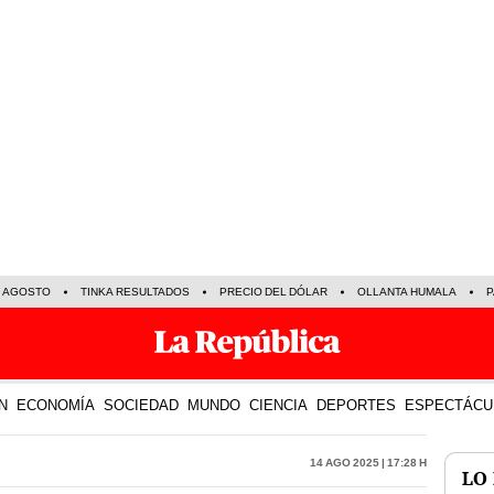
E AGOSTO
TINKA RESULTADOS
PRECIO DEL DÓLAR
OLLANTA HUMALA
P
N
ECONOMÍA
SOCIEDAD
MUNDO
CIENCIA
DEPORTES
ESPECTÁCU
14 Ago 2025 | 17:28 h
LO