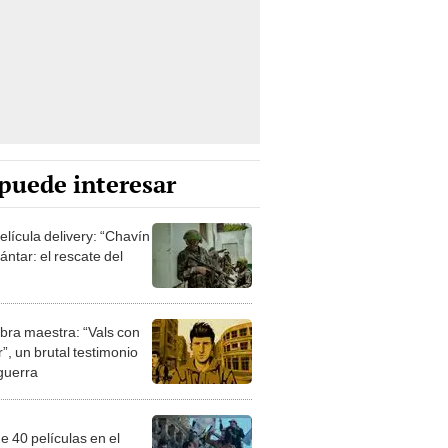
puede interesar
elícula delivery: “Chavín
ntar: el rescate del
bra maestra: “Vals con
”, un brutal testimonio
 guerra
e 40 películas en el