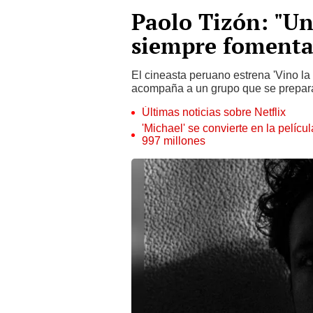
Paolo Tizón: "U
siempre fomenta e
El cineasta peruano estrena 'Vino la
acompaña a un grupo que se prepara
Últimas noticias sobre Netflix
'Michael' se convierte en la pelícu
997 millones