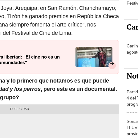
Festi
a Joya, Arequipa; en San Ramón, Chanchamayo;
ayo, Tizón ha ganado premios en República Checa
a siempre fomenta el arte crítico”, nos
Car
 del Festival de Cine de Lima.
Carli
agost
va libertad: "El cine no es un
 comunidades"
No
ma y lo primero que notamos es que puede
dad y los perros
, pero este es un documental.
Partid
 grupo?
4 del
progr
dónde
Senam
LLUV
provi