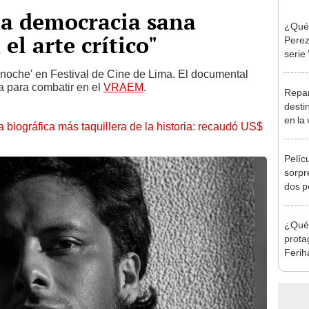
na democracia sana
¿Qué 
l arte crítico"
Perez
serie 
 noche' en Festival de Cine de Lima. El documental
 para combatir en el
VRAEM
.
Repar
desti
en la
la biográfica más taquillera de la historia: recaudó US$
telen
Pelíc
sorpr
dos p
a Bre
Weis
¿Qué 
prota
Ferih