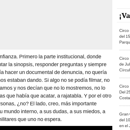
¡Va
Circo 
del 15
Parqu
Migue
fianza. Primero la parte institucional, donde
Circo
tar la sinopsis, responder preguntas y siempre
de Jul
Círcul
ría hacer un documental de denuncia, no quería
nos estaban dando. Si algo no se podía filmar, no
Circo
ilmamos y nos decían que no lo mostremos, no lo
Del 2
 que había que acatar, a rajatabla. Y por el otro
Costa
ersonas, ¿no? El lado, creo, más importante
u mundo interno, a sus dudas, a sus miedos, a
Gran 
ilitares que uno no espera.
del 10
en el