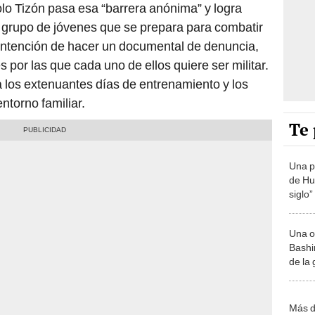
lo Tizón pasa esa “barrera anónima” y logra
un grupo de jóvenes que se prepara para combatir
 intención de hacer un documental de denuncia,
 por las que cada uno de ellos quiere ser militar.
os extenuantes días de entrenamiento y los
ntorno familiar.
Te 
Una p
de Huá
siglo”
Una o
Bashir
de la
Más d