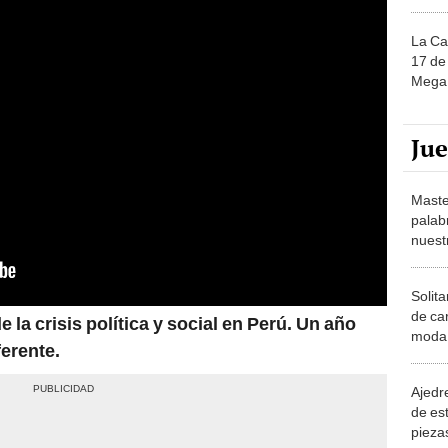
La Ca
17 de 
Mega 
Ju
Maste
palab
nuest
Solita
de ca
 la crisis política y social en Perú. Un año
moda.
ferente.
demue
Ajedre
de es
piezas