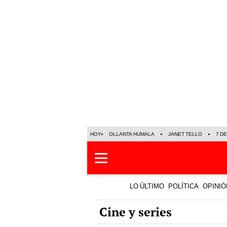
HOY
OLLANTA HUMALA
JANET TELLO
7 D
LO ÚLTIMO
POLÍTICA
OPINIÓ
Cine y series