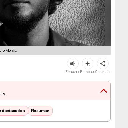
cero Alomía
Escuchar
Resumen
Compartir
 IA
s destacados
Resumen