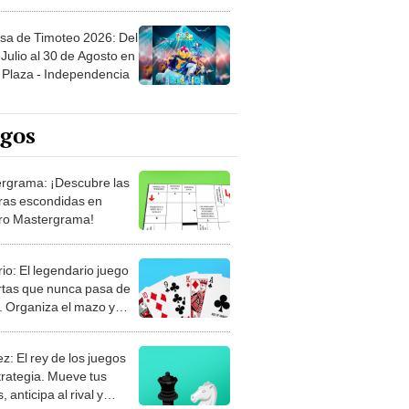
sa de Timoteo 2026: Del
Julio al 30 de Agosto en
Plaza - Independencia
egos
rgrama: ¡Descubre las
ras escondidas en
ro Mastergrama!
rio: El legendario juego
rtas que nunca pasa de
 Organiza el mazo y
stra tu habilidad.
z: El rey de los juegos
trategia. Mueve tus
, anticipa al rival y