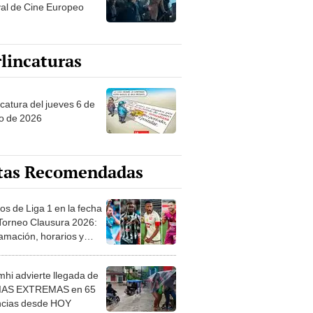
val de Cine Europeo
lincaturas
ncatura del jueves 6 de
o de 2026
tas Recomendadas
os de Liga 1 en la fecha
 Torneo Clausura 2026:
amación, horarios y
 ver
hi advierte llegada de
IAS EXTREMAS en 65
ncias desde HOY