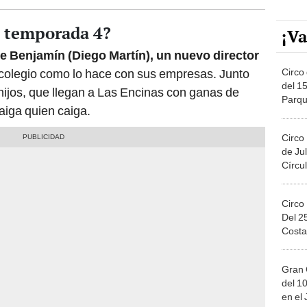
, temporada 4?
¡Va
de Benjamín (Diego Martín), un nuevo director
Circo 
 colegio como lo hace con sus empresas. Junto
del 15
 hijos, que llegan a Las Encinas con ganas de
Parqu
aiga quien caiga.
Migue
Circo
de Jul
Círcul
Circo
Del 2
Costa
Gran 
del 10
en el