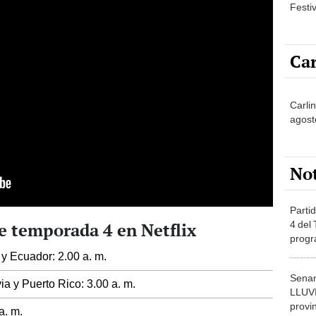
Festi
Car
Carli
agost
No
Partid
4 del
te temporada 4 en Netflix
progr
dónde
y Ecuador: 2.00 a. m.
Senam
ia y Puerto Rico: 3.00 a. m.
LLUV
provi
a. m.