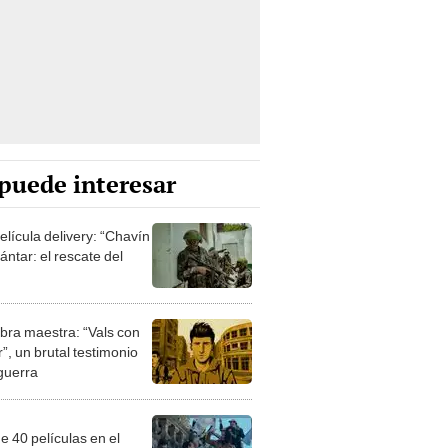
puede interesar
elícula delivery: “Chavín
ntar: el rescate del
bra maestra: “Vals con
”, un brutal testimonio
 guerra
e 40 películas en el