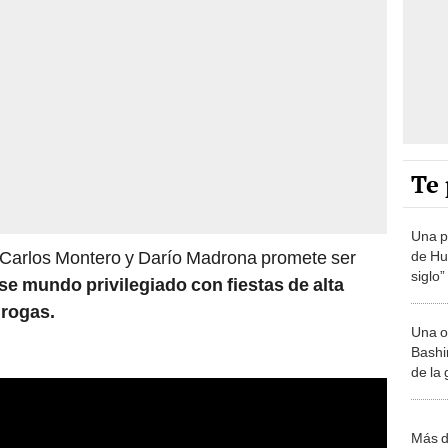
Te 
Una p
r Carlos Montero y Darío Madrona promete ser
de Huá
siglo”
se mundo privilegiado con fiestas de alta
drogas.
Una o
Bashir
de la
Más d