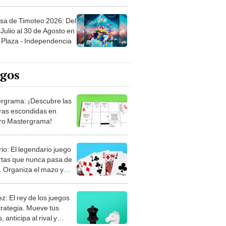
sa de Timoteo 2026: Del
Julio al 30 de Agosto en
Plaza - Independencia
egos
rgrama: ¡Descubre las
ras escondidas en
ro Mastergrama!
rio: El legendario juego
rtas que nunca pasa de
 Organiza el mazo y
stra tu habilidad.
z: El rey de los juegos
trategia. Mueve tus
, anticipa al rival y