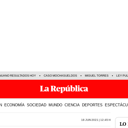
NUANO RESULTADOS HOY
CASO MOCHASUELDOS
MIGUEL TORRES
LEY PU
N
ECONOMÍA
SOCIEDAD
MUNDO
CIENCIA
DEPORTES
ESPECTÁCU
18 Jun 2021 | 12:45 h
LO