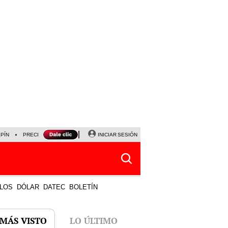
LPÍN
PRECIO DEL DÓLAR
CORTE DE LUZ
INICIAR SESIÓN
VIERNES 7 DE AGOSTO
ALBER
LOS
DÓLAR
DATEC
BOLETÍN
 MÁS VISTO
LO ÚLTIMO