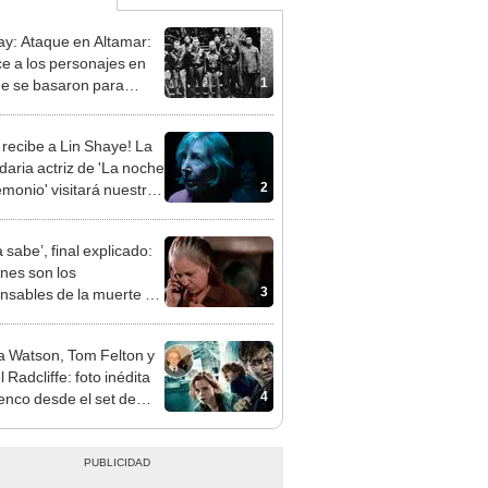
y: Ataque en Altamar:
e a los personajes en
1
ue se basaron para
la película
 recibe a Lin Shaye! La
daria actriz de 'La noche
2
emonio' visitará nuestro
para promocionar
ious, están entre
 sabe’, final explicado:
ros'
nes son los
3
nsables de la muerte de
Watson, Tom Felton y
 Radcliffe: foto inédita
4
lenco desde el set de
 Potter