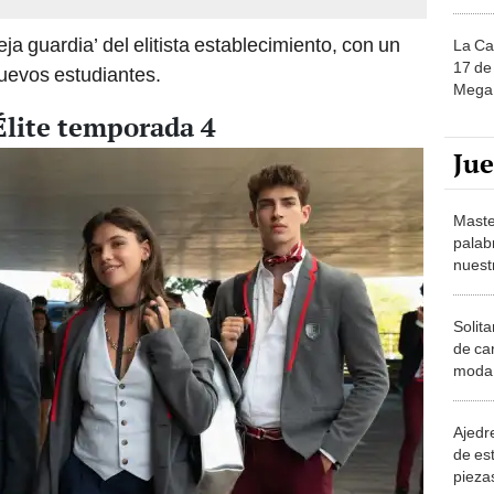
eja guardia’ del elitista establecimiento, con un
La Ca
17 de 
nuevos estudiantes.
Mega 
Élite temporada 4
Ju
Maste
palab
nuest
Solita
de ca
moda.
demue
Ajedre
de es
piezas