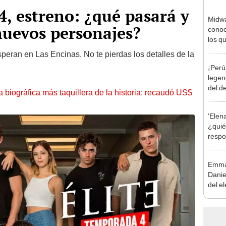
4, estreno: ¿qué pasará y
Midwa
nuevos personajes?
conoc
los q
hacer 
peran en Las Encinas. No te pierdas los detalles de la
¡Perú
legen
del d
la biográfica más taquillera de la historia: recaudó US$
país 
'Insid
‘Elena
nosot
¿quié
respo
Rita?
Emma 
Daniel
del e
Harry