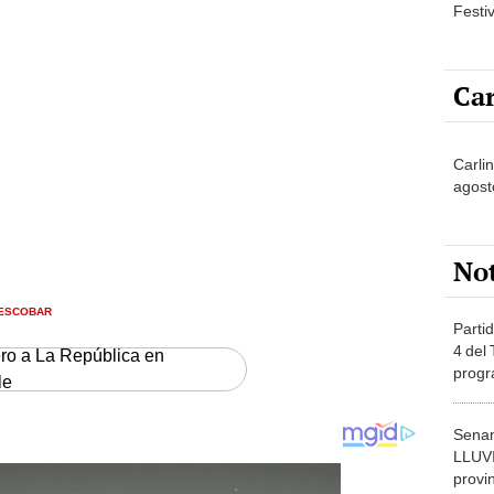
Festi
Car
Carli
agost
No
 ESCOBAR
Partid
4 del
ero a La República en
progr
le
dónde
Senam
LLUV
provi