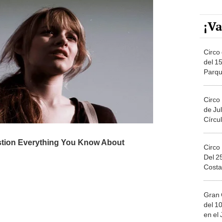
¡Va
Circo 
del 15
Parqu
Migue
Circo
de Jul
Círcul
Circo
Del 2
Costa
Gran 
del 10
en el