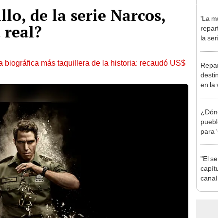
llo, de la serie Narcos,
'La mu
 real?
repar
la se
prota
Domí
la biográfica más taquillera de la historia: recaudó US$
Repar
desti
en la
telen
¿Dón
puebl
para 
"El se
capít
canal
Tele