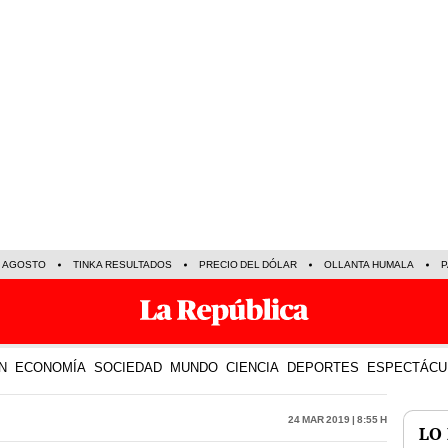
E AGOSTO
TINKA RESULTADOS
PRECIO DEL DÓLAR
OLLANTA HUMALA
P
N
ECONOMÍA
SOCIEDAD
MUNDO
CIENCIA
DEPORTES
ESPECTÁCU
24 Mar 2019 | 8:55 h
LO