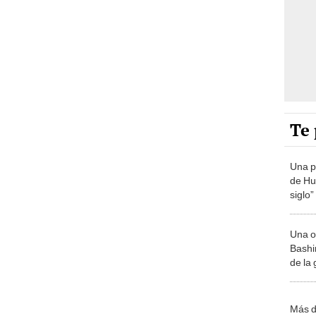
Te 
Una p
de Huá
siglo”
Una o
Bashir
de la
Más d