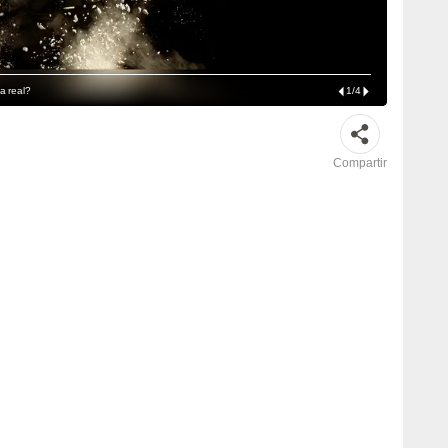
da real?
1
/
4
Compartir