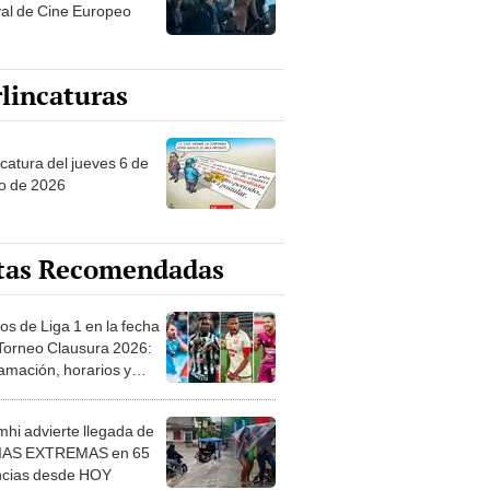
val de Cine Europeo
lincaturas
ncatura del jueves 6 de
o de 2026
tas Recomendadas
os de Liga 1 en la fecha
 Torneo Clausura 2026:
amación, horarios y
 ver
hi advierte llegada de
IAS EXTREMAS en 65
ncias desde HOY