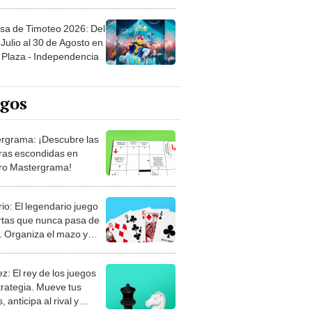
sa de Timoteo 2026: Del
Julio al 30 de Agosto en
Plaza - Independencia
egos
rgrama: ¡Descubre las
ras escondidas en
ro Mastergrama!
rio: El legendario juego
rtas que nunca pasa de
 Organiza el mazo y
stra tu habilidad.
z: El rey de los juegos
trategia. Mueve tus
, anticipa al rival y