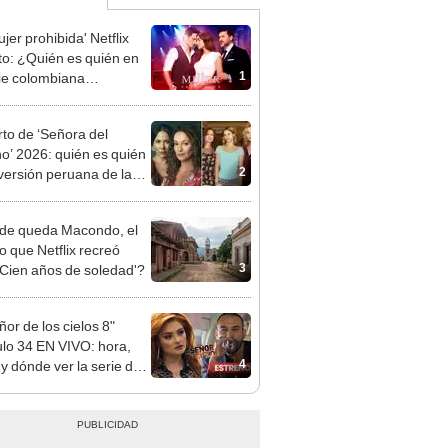
jer prohibida' Netflix
to: ¿Quién es quién en
1
rie colombiana
gonizada por Valerie
nguez?
to de ‘Señora del
no’ 2026: quién es quién
2
 versión peruana de la
ovela brasileña
de queda Macondo, el
o que Netflix recreó
3
‘Cien años de soledad'?
ñor de los cielos 8"
ulo 34 EN VIVO: hora,
4
 y dónde ver la serie de
mundo