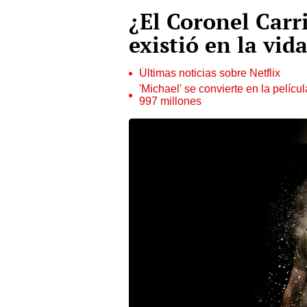
¿El Coronel Carri
existió en la vida
Últimas noticias sobre Netflix
'Michael' se convierte en la pelícu
997 millones