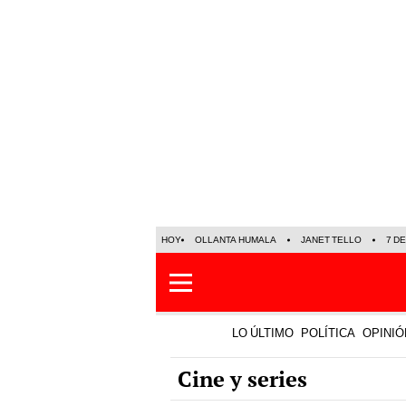
HOY
OLLANTA HUMALA
JANET TELLO
7 D
LO ÚLTIMO
POLÍTICA
OPINIÓ
Cine y series