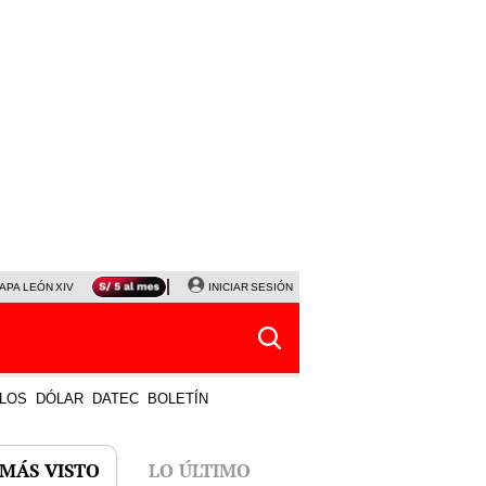
APA LEÓN XIV
NALDY SALDAÑA
INICIAR SESIÓN
LA BELLA LUZ
MAGALY MEDINA
HORÓS
LOS
DÓLAR
DATEC
BOLETÍN
 MÁS VISTO
LO ÚLTIMO