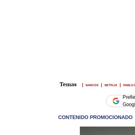
NARCOS
NETFLIX
PABLO
Prefi
Goog