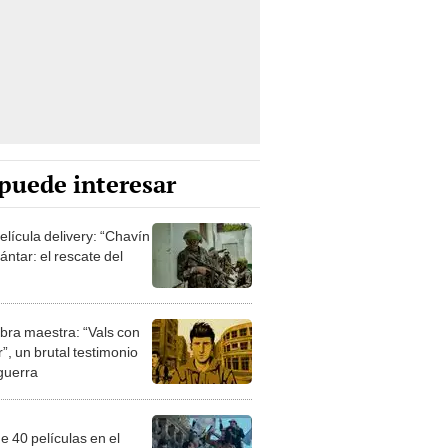
puede interesar
elícula delivery: “Chavín
ntar: el rescate del
bra maestra: “Vals con
”, un brutal testimonio
 guerra
e 40 películas en el