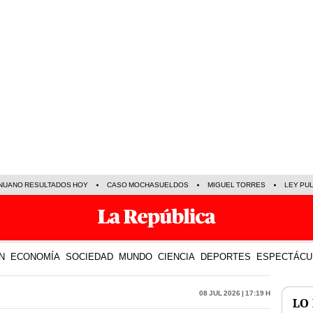
NUANO RESULTADOS HOY
CASO MOCHASUELDOS
MIGUEL TORRES
LEY PU
N
ECONOMÍA
SOCIEDAD
MUNDO
CIENCIA
DEPORTES
ESPECTÁCU
08 Jul 2026 | 17:19 h
LO