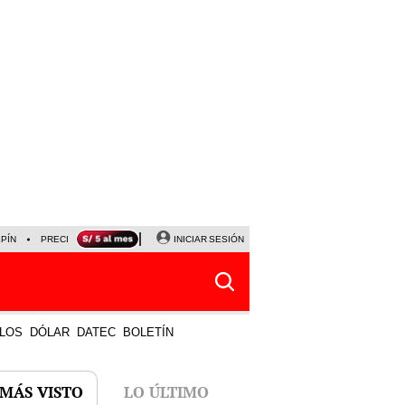
LPÍN
PRECIO DEL DÓLAR
CORTE DE LUZ
INICIAR SESIÓN
VIERNES 7 DE AGOSTO
ALBER
LOS
DÓLAR
DATEC
BOLETÍN
 MÁS VISTO
LO ÚLTIMO