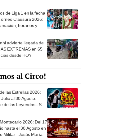
os de Liga 1 en la fecha
 Torneo Clausura 2026:
amación, horarios y
 ver
hi advierte llegada de
IAS EXTREMAS en 65
ncias desde HOY
mos al Circo!
de las Estrellas 2026:
 Julio al 30 Agosto.
e de las Leyendas - San
l
 Montecarlo 2026: Del 17
io hasta el 30 Agosto en
o Militar - Jesús María