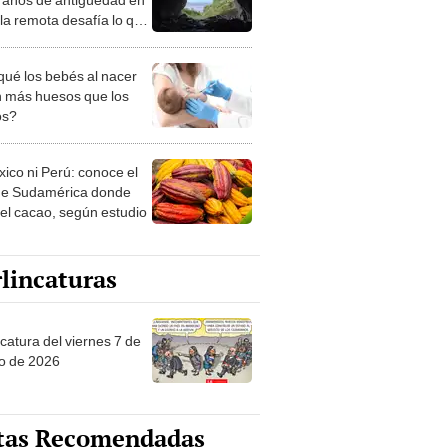
sla remota desafía lo que
os sobre la
ticación
qué los bebés al nacer
n más huesos que los
os?
xico ni Perú: conoce el
de Sudamérica donde
 el cacao, según estudio
lincaturas
catura del viernes 7 de
o de 2026
tas Recomendadas