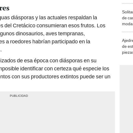
res
Solita
uas diásporas y las actuales respaldan la
de ca
moda.
es del Cretácico consumieran esos frutos. Los
demue
lgunos dinosaurios, aves tempranas,
Ajedre
es a roedores habrían participado en la
de es
.
piezas
consi
lizados de esa época con diásporas en su
imposible identificar con certeza qué especie los
ntos con sus productores extintos puede ser un