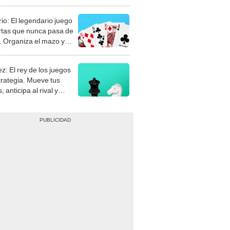
rio: El legendario juego
rtas que nunca pasa de
 Organiza el mazo y
stra tu habilidad.
z: El rey de los juegos
trategia. Mueve tus
, anticipa al rival y
gue el jaque mate.