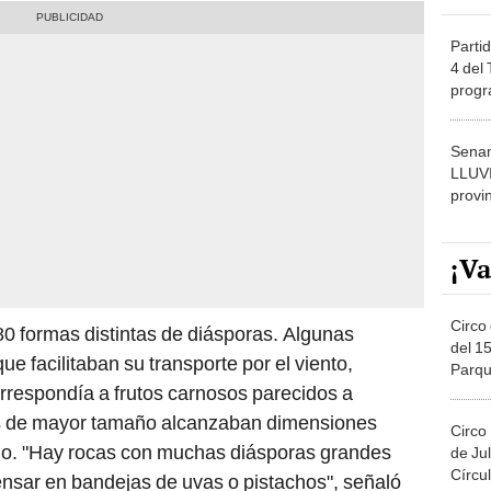
Partid
4 del
progr
dónde
Senam
LLUV
provi
¡Va
Circo 
i 80 formas distintas de diásporas. Algunas
del 15
e facilitaban su transporte por el viento,
Parqu
rrespondía a frutos carnosos parecidos a
Migue
s de mayor tamaño alcanzaban dimensiones
Circo
eño. "Hay rocas con muchas diásporas grandes
de Jul
Círcul
nsar en bandejas de uvas o pistachos", señaló