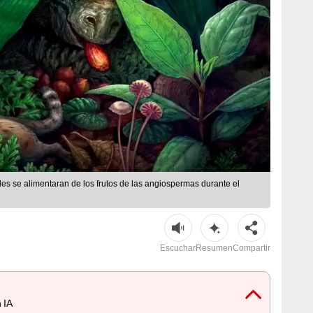
les se alimentaran de los frutos de las angiospermas durante el
Escuchar
Resumen
Compartir
 IA