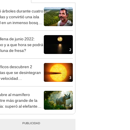
ó árboles durante cuatro
as y convirtió una isla
1
il en un inmenso bosque:
upera casi seis veces al
e de las Leyendas.
llena de junio 2022:
 y a que hora se podrá
2
 luna de fresa?
íficos descubren 2
tas que se desintegran
3
 velocidad
clísmica” en el espacio
bre al mamífero
stre más grande de la
4
ia: superó al elefante
ano