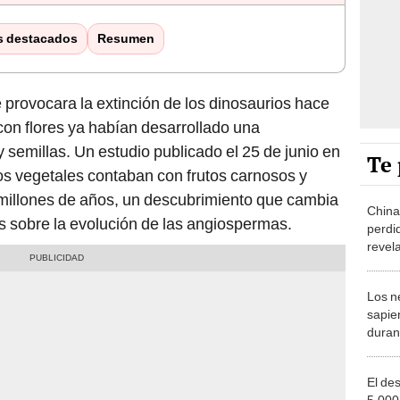
s destacados
Resumen
provocara la extinción de los dinosaurios hace
con flores ya habían desarrollado una
 semillas. Un estudio publicado el 25 de junio en
Te 
os vegetales contaban con frutos carnosos y
millones de años, un descubrimiento que cambia
China
s sobre la evolución de las angiospermas.
perdid
revel
colas
Los n
sapie
duran
halla
prehi
El de
5.000