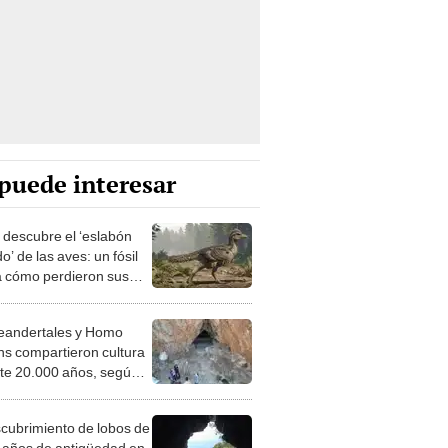
puede interesar
 descubre el ‘eslabón
o’ de las aves: un fósil
a cómo perdieron sus
 de dinosaurio
eandertales y Homo
ns compartieron cultura
te 20.000 años, según
zgos en cuevas
stóricas
scubrimiento de lobos de
 años de antigüedad en