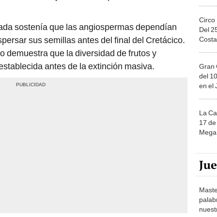
Circo
tada sostenía que las angiospermas dependían
Del 2
persar sus semillas antes del final del Cretácico.
Costa
 demuestra que la diversidad de frutos y
stablecida antes de la extinción masiva.
Gran 
del 10
en el
La Ca
17 de 
Mega 
Ju
Maste
palab
nuest