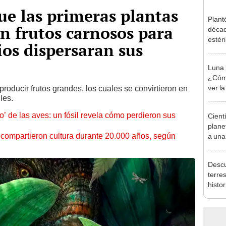
que las primeras plantas
Plant
on frutos carnosos para
décad
estér
ios dispersaran sus
hoy s
Parqu
Luna 
¿Cómo
ver la
oducir frutos grandes, los cuales se convirtieron en
les.
’ de las aves: un fósil revela cómo perdieron sus
Cient
plane
compartieron cultura durante 20.000 años, según
a una
“cata
Descu
terre
histor
afric