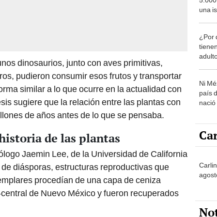
una i
sabem
domes
¿Por 
tiene
adult
nos dinosaurios, junto con aves primitivas,
os, pudieron consumir esos frutos y transportar
Ni Mé
forma similar a lo que ocurre en la actualidad con
país 
is sugiere que la relación entre las plantas con
nació
llones de años antes de lo que se pensaba.
Car
historia de las plantas
cólogo Jaemin Lee, de la Universidad de California
Carlin
 de diásporas, estructuras reproductivas que
agost
ejemplares procedían de una capa de ceniza
r-central de Nuevo México y fueron recuperados
No