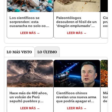
Los científicos se
Paleontólogos
Cient
sorprenden: esta
descubren el fósil de un
prueb
cucaracha no solo come
‘dragón emplumado’
con l
plástico, sino que
que vivió en la era de los
sufic
LEER MÁS
LEER MÁS
después puede
dinosaurios
misio
transformarlo en
Mart
energía
LO MÁS VISTO
LO ÚLTIMO
Hace más de 400 años,
Científicos chinos
Más 
un volcán de Perú
revelan una nueva arma
tone
sepultó pueblos y
que podría apagar el
de na
provocó uno de los
internet satelital y
tran
LEER MÁS
LEER MÁS
veranos más fríos de la
afectar redes como
ecos