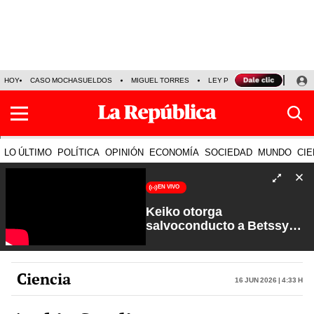
HOY
CASO MOCHASUELDOS
MIGUEL TORRES
LEY PULPÍN
PRECIO DEL
LO ÚLTIMO
POLÍTICA
OPINIÓN
ECONOMÍA
SOCIEDAD
MUNDO
CIE
EN VIVO
Keiko otorga
salvoconducto a Betssy
Chávez y renuevan
Petroperú | Sin Guion con
Rosa María Palacios
Ciencia
16 Jun 2026 | 4:33 h