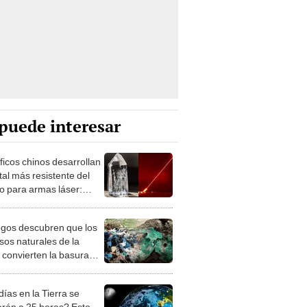
puede interesar
ficos chinos desarrollan
stal más resistente del
 para armas láser:
 derribar satélites
 la Tierra
gos descubren que los
sos naturales de la
a convierten la basura
esechamos en rocas
ías en la Tierra se
arán a 25 horas? Esto