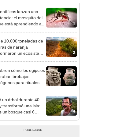
ientíficos lanzan una
tencia: el mosquito del
1
e está aprendiendo a
vivir a uno de los
ticidas más usados
e 10.000 toneladas de
ras de naranja
2
formaron un ecosistema
sta Rica: 16 años
és, el terreno impactó a
bren cómo los egipcios
entíficos
raban brebajes
3
nógenos para rituales
ecipientes con cara del
Bes
ó un árbol durante 40
y transformó una isla:
4
s un bosque casi 6
 más grande que el
e de las Leyendas