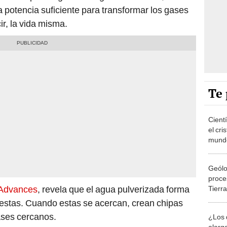
potencia suficiente para transformar los gases
cir, la vida misma.
Te 
Cientí
el cri
mundo
podría
desde
Geólo
proce
 Advances
, revela que el agua pulverizada forma
Tierr
que d
uestas. Cuando estas se acercan, crean chipas
ases cercanos.
¿Los d
alarg