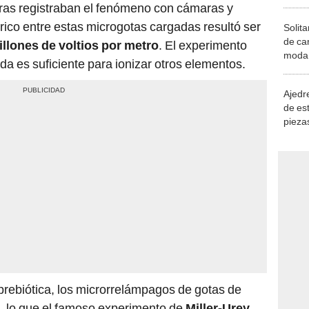
tras registraban el fenómeno con cámaras y
rico entre estas microgotas cargadas resultó ser
Solita
de ca
illones de voltios por metro
. El experimento
moda.
da es suficiente para ionizar otros elementos.
demue
Ajedre
de es
piezas
consi
prebiótica, los microrrelámpagos de gotas de
, lo que el famoso experimento de
Miller-Urey