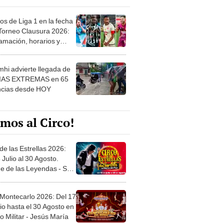
os de Liga 1 en la fecha
 Torneo Clausura 2026:
amación, horarios y
 ver
hi advierte llegada de
IAS EXTREMAS en 65
ncias desde HOY
mos al Circo!
de las Estrellas 2026:
 Julio al 30 Agosto.
e de las Leyendas - San
l
 Montecarlo 2026: Del 17
io hasta el 30 Agosto en
o Militar - Jesús María