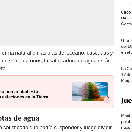
Circo
Del 2
Costa
Gran 
del 10
 forma natural en las olas del océano, cascadas y
en el
s que son aleatorios, la salpicadura de agua están
eta.
La Ca
17 de 
Mega 
e la humanidad está
estaciones en la Tierra
Ju
Maste
otas de agua
palab
o sofisticado que podía suspender y luego dividir
nuest