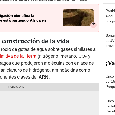
Partid
ación científica la
4 del
e está partiendo África en
progr
dónde
Senam
 construcción de la vida
LLUV
provi
 rocío de gotas de agua sobre gases similares a
mitiva de la Tierra
(nitrógeno, metano, CO₂ y
¡Va
pagos que produjeron moléculas con enlace de
eían cianuro de hidrógeno, aminoácidas como
Circo 
mponentes claves del
ARN
.
del 15
Parqu
Migue
Circo
de Jul
Círcul