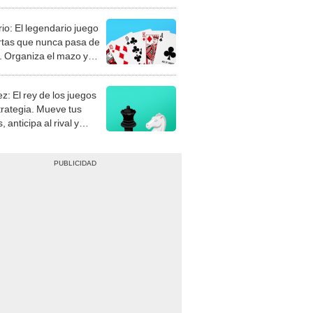
rio: El legendario juego
rtas que nunca pasa de
 Organiza el mazo y
stra tu habilidad.
z: El rey de los juegos
trategia. Mueve tus
, anticipa al rival y
gue el jaque mate.