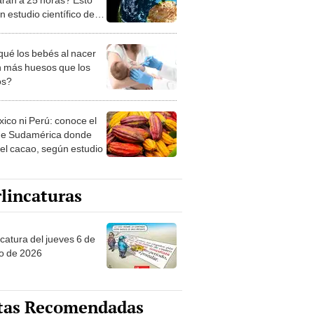
n estudio científico de
nia
qué los bebés al nacer
n más huesos que los
os?
xico ni Perú: conoce el
de Sudamérica donde
 el cacao, según estudio
lincaturas
ncatura del jueves 6 de
o de 2026
tas Recomendadas