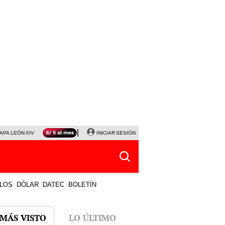
APA LEÓN XIV
NALDY SALDAÑA
INICIAR SESIÓN
LA BELLA LUZ
MAGALY MEDINA
HORÓS
LOS
DÓLAR
DATEC
BOLETÍN
 MÁS VISTO
LO ÚLTIMO