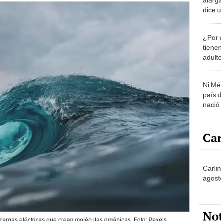
dice u
Alema
¿Por 
tiene
adult
Ni Mé
país 
nació
Car
Carli
agost
No
cargas eléctricas que crean moléculas orgánicas. Foto: Pexels