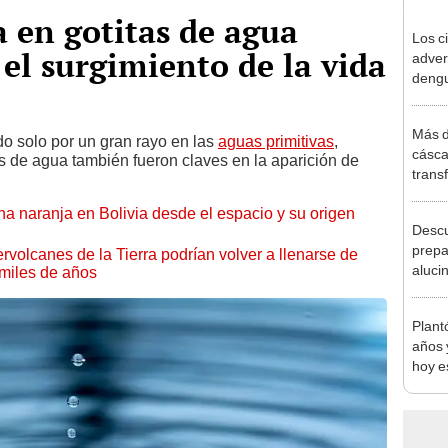
 en gotitas de agua
Los c
 el surgimiento de la vida
adver
dengu
sobre
insec
Más d
do solo por un gran rayo en las
aguas primitivas
,
cásca
s de agua también fueron claves en la aparición de
trans
de Co
naranja en Bolivia desde el espacio y su origen
despu
Descu
los ci
prepa
rvolcanes de la Tierra podrían volver a llenarse de
aluci
miles de años
con r
dios 
Plant
años 
hoy e
veces
Parqu