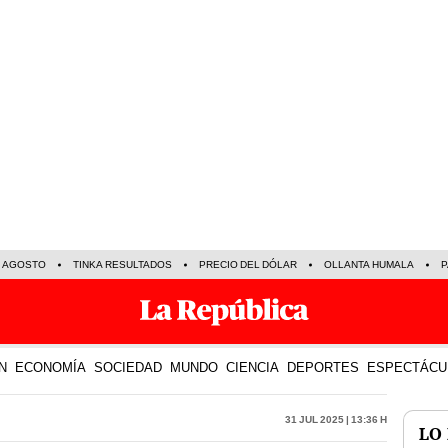
E AGOSTO
TINKA RESULTADOS
PRECIO DEL DÓLAR
OLLANTA HUMALA
P
N
ECONOMÍA
SOCIEDAD
MUNDO
CIENCIA
DEPORTES
ESPECTÁCU
31 Jul 2025 | 13:36 h
LO