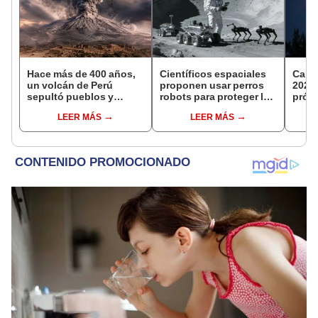
Hace más de 400 años,
Científicos espaciales
Calen
un volcán de Perú
proponen usar perros
2026:
sepultó pueblos y
robots para proteger la
próxi
provocó uno de los
estación de
fases
LEER MÁS
LEER MÁS
veranos más fríos de la
investigación lunar de
historia: sigue bajo
China
monitoreo