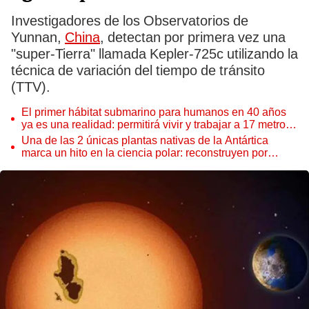
Investigadores de los Observatorios de
Yunnan,
China
, detectan por primera vez una
"super-Tierra" llamada Kepler-725c utilizando la
técnica de variación del tiempo de tránsito
(TTV).
El primer hábitat submarino para humanos en 40 años
ya es una realidad: permitirá vivir y trabajar a 17 metros
de profundidad
Una de las 2 únicas plantas nativas de la Antártica
marca un hito en la ciencia polar: reconstruyen por
primera vez todo su ADN