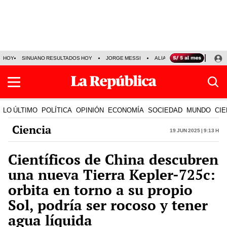
HOY
SINUANO RESULTADOS HOY
JORGE MESSI
ALIANZA LIMA VS SPORT BO
LO ÚLTIMO
POLÍTICA
OPINIÓN
ECONOMÍA
SOCIEDAD
MUNDO
CIE
Ciencia
19 Jun 2025 | 9:13 h
Científicos de China descubren
una nueva Tierra Kepler-725c:
orbita en torno a su propio
Sol, podría ser rocoso y tener
agua líquida