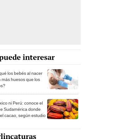
puede interesar
qué los bebés al nacer
n más huesos que los
os?
xico ni Perú: conoce el
de Sudamérica donde
 el cacao, según estudio
lincaturas