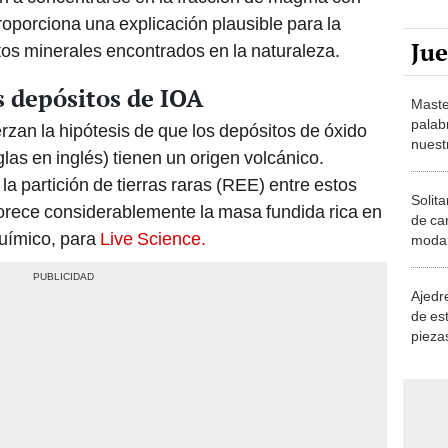
proporciona una explicación plausible para la
Ju
os minerales encontrados en la naturaleza.
s depósitos de IOA
Maste
palab
rzan la hipótesis de que los depósitos de óxido
nuest
glas en inglés) tienen un origen volcánico.
a partición de tierras raras (REE) entre estos
Solita
vorece considerablemente la masa fundida rica en
de ca
químico, para
Live Science.
moda.
demue
Ajedre
de es
piezas
consi