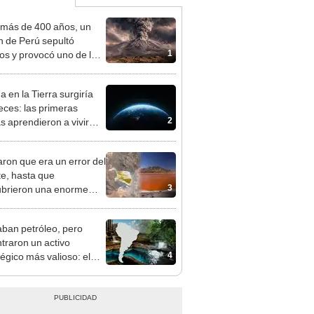
más de 400 años, un
n de Perú sepultó
1
os y provocó uno de los
os más fríos de la
ria: sigue bajo monitoreo
a en la Tierra surgiría
eces: las primeras
2
as aprendieron a vivir
 en dos momentos
tos
ron que era un error del
te, hasta que
3
brieron una enorme
a naranja sobre
a.
ban petróleo, pero
traron un activo
4
tégico más valioso: el
e acuífero descubierto
asualidad que
rten cuatro países de
ca Latina