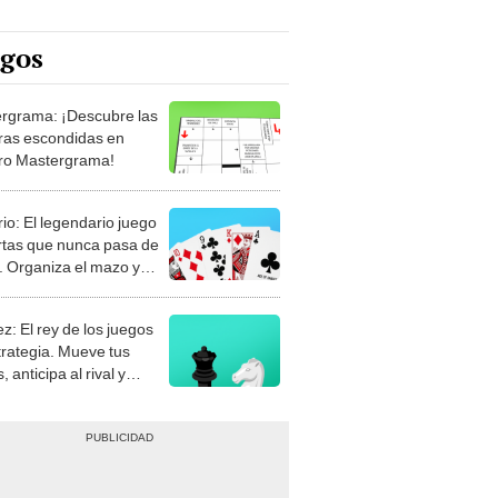
egos
rgrama: ¡Descubre las
ras escondidas en
ro Mastergrama!
rio: El legendario juego
rtas que nunca pasa de
 Organiza el mazo y
stra tu habilidad.
z: El rey de los juegos
trategia. Mueve tus
, anticipa al rival y
gue el jaque mate.