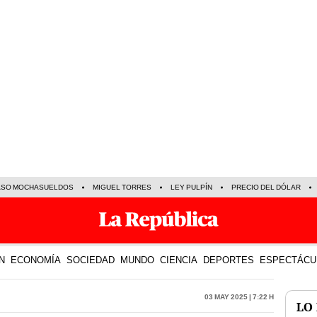
ASO MOCHASUELDOS
MIGUEL TORRES
LEY PULPÍN
PRECIO DEL DÓLAR
N
ECONOMÍA
SOCIEDAD
MUNDO
CIENCIA
DEPORTES
ESPECTÁCU
03 May 2025 | 7:22 h
LO