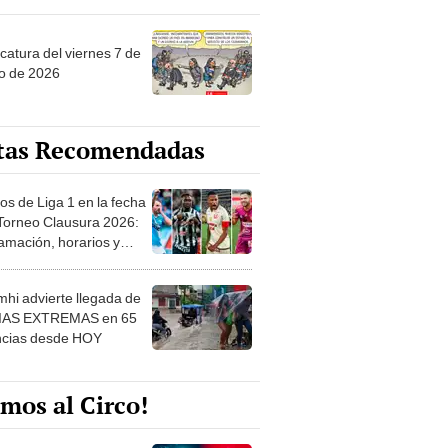
catura del viernes 7 de
o de 2026
tas Recomendadas
os de Liga 1 en la fecha
 Torneo Clausura 2026:
amación, horarios y
 ver
hi advierte llegada de
IAS EXTREMAS en 65
ncias desde HOY
mos al Circo!