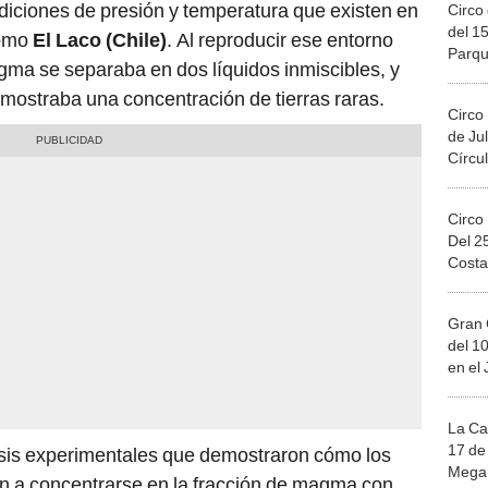
diciones de presión y temperatura que existen en
Circo 
del 15
como
El Laco (Chile)
. Al reproducir ese entorno
Parqu
gma se separaba en dos líquidos inmiscibles, y
Migue
 mostraba una concentración de tierras raras.
Circo
de Jul
Círcul
Circo
Del 2
Costa
Gran 
del 10
en el
La Ca
17 de 
isis experimentales que demostraron cómo los
Mega 
n a concentrarse en la fracción de magma con