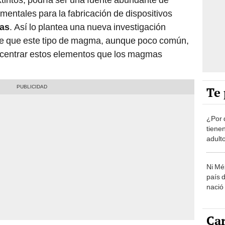
mentales para la fabricación de dispositivos
ias
. Así lo plantea una nueva investigación
ere que este tipo de magma, aunque poco común,
ncentrar estos elementos que los magmas
Te 
¿Por 
tiene
adult
Ni Mé
país 
nació
Car