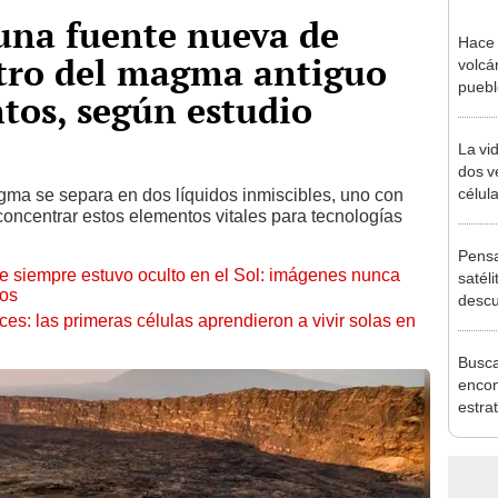
una fuente nueva de
Hace 
ntro del magma antiguo
volcá
puebl
ntos, según estudio
veran
histo
La vid
dos v
célul
ma se separa en dos líquidos inmiscibles, uno con
concentrar estos elementos vitales para tecnologías
solas
distin
Pensa
ue siempre estuvo oculto en el Sol: imágenes nunca
satéli
cos
descu
eces: las primeras células aprendieron a vivir solas en
manch
Bolivi
Busca
encon
estra
enorm
por c
compa
Améri