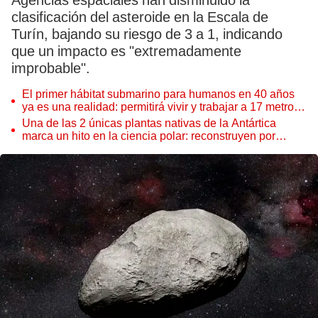
Agencias espaciales han disminuido la
clasificación del asteroide en la Escala de
Turín, bajando su riesgo de 3 a 1, indicando
que un impacto es "extremadamente
improbable".
El primer hábitat submarino para humanos en 40 años
ya es una realidad: permitirá vivir y trabajar a 17 metros
de profundidad
Una de las 2 únicas plantas nativas de la Antártica
marca un hito en la ciencia polar: reconstruyen por
primera vez todo su ADN