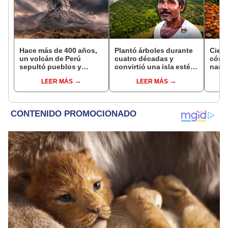
Hace más de 400 años,
Plantó árboles durante
Cient
un volcán de Perú
cuatro décadas y
cómo
sepultó pueblos y
convirtió una isla estéril
nara
provocó uno de los
en un inmenso bosque:
dese
LEER MÁS
LEER MÁS
veranos más fríos de la
hoy supera casi seis
tran
historia: sigue bajo
veces al Parque de las
ecos
monitoreo
Leyendas.
Rica