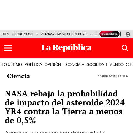
HOY
JORGE MESSI
ALIANZA LIMA VS SPORT BOYS
KENJI FUJIMORI
PRE
LO ÚLTIMO
POLÍTICA
OPINIÓN
ECONOMÍA
SOCIEDAD
MUNDO
CIE
Ciencia
20 Feb 2025 | 17:11 h
NASA rebaja la probabilidad
de impacto del asteroide 2024
YR4 contra la Tierra a menos
de 0,5%