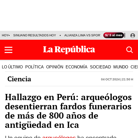
HOY
SINUANO RESULTADOS HOY
ALIANZA LIMA VS SPORT BOYS
JORGE MES
LO ÚLTIMO
POLÍTICA
OPINIÓN
ECONOMÍA
SOCIEDAD
MUNDO
CIE
Ciencia
04 Oct 2024 | 21:50 h
Hallazgo en Perú: arqueólogos
desentierran fardos funerarios
de más de 800 años de
antigüedad en Ica