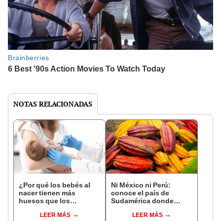
NOTAS RELACIONADAS
¿Por qué los bebés al
Ni México ni Perú:
nacer tienen más
conoce el país de
huesos que los
Sudamérica donde
adultos?
nació el cacao, según
LEER MÁS
LEER MÁS
estudio