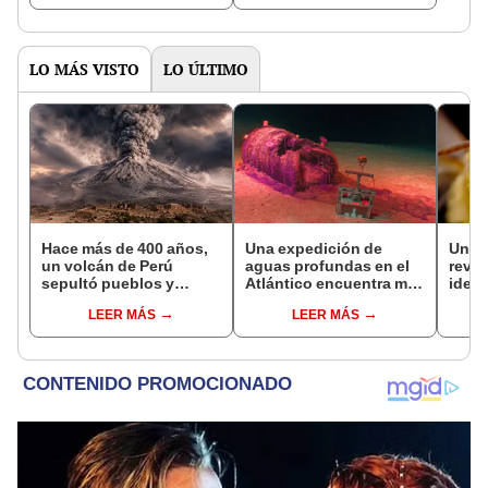
LO MÁS VISTO
LO ÚLTIMO
Hace más de 400 años,
Una expedición de
Una 
un volcán de Perú
aguas profundas en el
revel
sepultó pueblos y
Atlántico encuentra más
ident
provocó uno de los
de 200.000 barriles de
huma
LEER MÁS
LEER MÁS
veranos más fríos de la
residuos radiactivos
rasgo
historia: sigue bajo
con fugas
hace
monitoreo