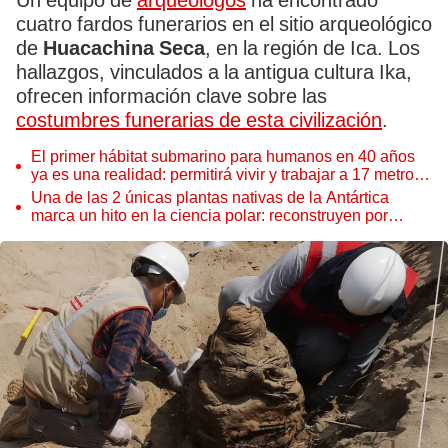
Un equipo de
arqueólogos
ha encontrado
cuatro fardos funerarios en el sitio arqueológico
de
Huacachina Seca
, en la región de Ica. Los
hallazgos, vinculados a la antigua cultura Ika,
ofrecen información clave sobre las
costumbres funerarias de esta civilización
.
El primer hábitat submarino para humanos en 40 años
ya es una realidad: permitirá vivir y trabajar a 17 metros
de profundidad
Una de las 2 únicas plantas nativas de la Antártica
marca un hito en la ciencia polar: reconstruyen por
primera vez todo su ADN