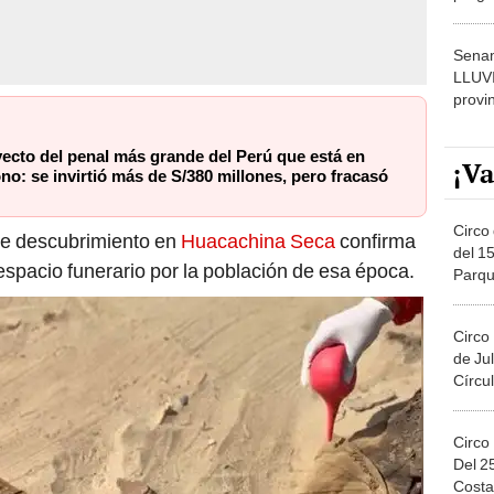
dónde
Senam
LLUV
provi
ecto del penal más grande del Perú que está en
¡Va
no: se invirtió más de S/380 millones, pero fracasó
Circo 
te descubrimiento en
Huacachina Seca
confirma
del 15
 espacio funerario por la población de esa época.
Parqu
Migue
Circo
de Jul
Círcul
Circo
Del 2
Costa