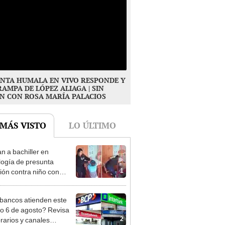
NTA HUMALA EN VIVO RESPONDE Y
RAMPA DE LÓPEZ ALIAGA | SIN
N CON ROSA MARÍA PALACIOS
 MÁS VISTO
LO ÚLTIMO
n a bachiller en
logía de presunta
1
ión contra niño con
mo en Surco: cámaras
n el hecho
bancos atienden este
do 6 de agosto? Revisa
2
orarios y canales