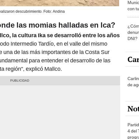
Munic
con tu
alizaron descubrimiento. Foto: Andina
miemb
de oct
nde las momias halladas en Ica?
¿Cómo
la O
denun
co, la cultura Ika se desarrolló entre los años
DNI?
íodo Intermedio Tardío, en el valle del mismo
ye una de las más importantes de la Costa Sur
Car
fundamental para entender el desarrollo de las
 región", explicó Mallco.
Carli
de ag
No
Partid
4 del
progr