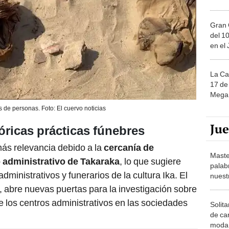
Gran 
del 10
en el
La Ca
17 de 
Mega 
s de personas. Foto: El cuervo noticias
Ju
óricas prácticas fúnebres
ás relevancia debido a la
cercanía de
Maste
 administrativo de Takaraka
, lo que sugiere
palab
ministrativos y funerarios de la cultura Ika. El
nuest
, abre nuevas puertas para la investigación sobre
de los centros administrativos en las sociedades
Solita
de ca
moda.