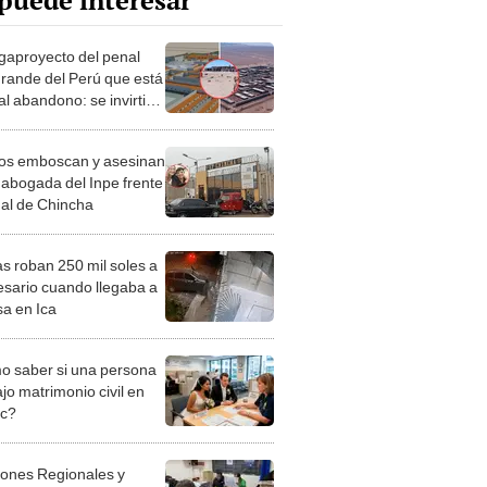
puede interesar
gaproyecto del penal
rande del Perú que está
al abandono: se invirtió
e S/380 millones, pero
só
ios emboscan y asesinan
 abogada del Inpe frente
nal de Chincha
s roban 250 mil soles a
sario cuando llegaba a
sa en Ica
 saber si una persona
jo matrimonio civil en
ec?
iones Regionales y