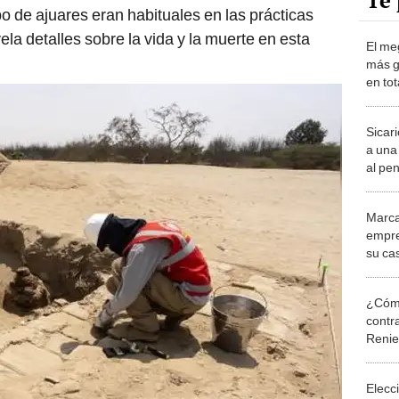
Te 
po de ajuares eran habituales en las prácticas
ela detalles sobre la vida y la muerte en esta
El me
más g
en tot
más d
fraca
Sicar
a una
al pe
Marca
empre
su ca
¿Cómo
contra
Reni
Elecc