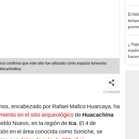
habil
BBVA 
El Ni
tempe
ponen
produ
¿Yape 
madru
hacer
funci
a confirma que este sitio fue utilizado como espacio funerario.
blica/Andina
Compartir
nos, encabezado por Rafael Mallco Huarcaya, ha
miento en el sitio arqueológico
de
Huacachina
Pueblo Nuevo, en la región de
Ica
. El 4 de
ión en el área conocida como Soniche, se