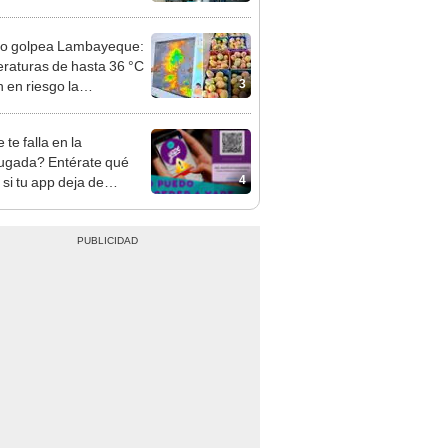
itados en BCP, Interbank,
y Banco de la Nación
ño golpea Lambayeque:
raturas de hasta 36 °C
3
 en riesgo la
cción de mango y palta
te falla en la
gada? Entérate qué
4
 si tu app deja de
onar