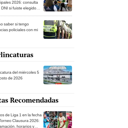
ipales 2026: consulta
 DNI si fuiste elegido
ro de mesa para este 4
ubre en el link oficial de
 saber si tengo
NPE
cias policiales con mi
lincaturas
ncatura del miércoles 5
osto de 2026
tas Recomendadas
os de Liga 1 en la fecha
 Torneo Clausura 2026:
amación, horarios y