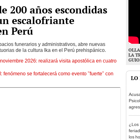
e 200 años escondidas
n escalofriante
en Perú
acios funerarios y administrativos, abre nuevas
OLLA
uorias de la cultura Ika en el Perú prehispánico.
LA T
GUIO
oviembre 2026: realizará visita apostólica en cuatro
: fenómeno se fortalecerá como evento "fuerte" con
LO
Acusa
Psico
agres
autis
capta
¿Los 
feria
los h