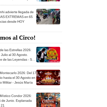
 ver
hi advierte llegada de
IAS EXTREMAS en 65
ncias desde HOY
mos al Circo!
de las Estrellas 2026:
 Julio al 30 Agosto.
e de las Leyendas - San
l
 Montecarlo 2026: Del 17
io hasta el 30 Agosto en
o Militar - Jesús María
 Místico Condor 2026:
5 de Junio. Explanada
 21