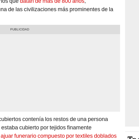
rios que
datan de más de 800 años
,
una de las civilizaciones más prominentes de la
cubiertos contenía los restos de una persona
 estaba cubierto por tejidos finamente
n
ajuar funerario compuesto por textiles doblados