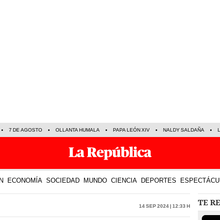
7 DE AGOSTO
OLLANTA HUMALA
PAPA LEÓN XIV
NALDY SALDAÑA
N
ECONOMÍA
SOCIEDAD
MUNDO
CIENCIA
DEPORTES
ESPECTÁCU
TE R
14 Sep 2024 | 12:33 h