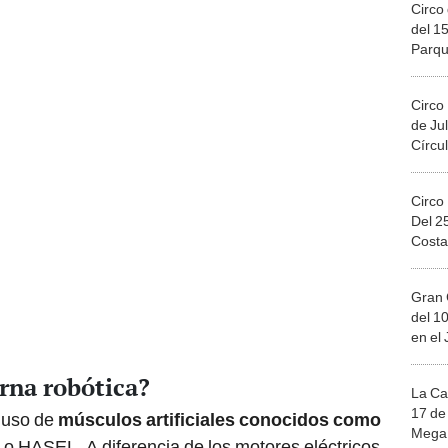
Circo 
del 15
Parqu
Migue
Circo
de Jul
Círcul
Circo
Del 2
Costa
Gran 
del 10
en el
erna robótica?
La Ca
17 de 
l uso de
músculos artificiales conocidos como
Mega 
, o HASEL. A diferencia de los motores eléctricos