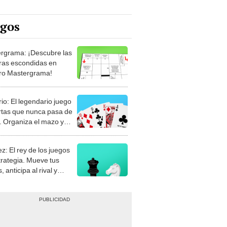
egos
rgrama: ¡Descubre las
ras escondidas en
ro Mastergrama!
rio: El legendario juego
rtas que nunca pasa de
 Organiza el mazo y
stra tu habilidad.
z: El rey de los juegos
trategia. Mueve tus
, anticipa al rival y
gue el jaque mate.