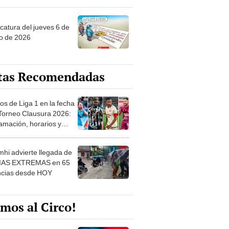
ncatura del jueves 6 de
o de 2026
tas Recomendadas
os de Liga 1 en la fecha
 Torneo Clausura 2026:
amación, horarios y
 ver
hi advierte llegada de
IAS EXTREMAS en 65
ncias desde HOY
mos al Circo!