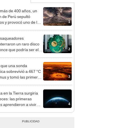
más de 400 años, un
n de Perú sepultó
1
os y provocó uno de los
os más fríos de la
ria: sigue bajo monitoreo
 saqueadores
terraron un raro disco
2
once que podría ser el
r mapa astronómico de
manidad
a que una sonda
tica sobrevivió a 467 °C
3
nus y tomó las primeras
 a color del planeta más
nte del sistema solar
a en la Tierra surgiría
eces: las primeras
4
as aprendieron a vivir
 en dos momentos
tos