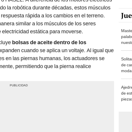
o la robótica durante décadas, estos músculos
Ju
 respuesta rápida a los cambios en el terreno.
nera similar a los músculos de los seres
Maste
 electricidad estática para moverse.
palab
ncluye
bolsas de aceite
dentro de los
nuest
expanden cuando se aplica un voltaje. Al igual que
es en las piernas humanas, los actuadores se
Solita
de ca
ente, permitiendo que la pierna realice
moda.
demue
Ajedre
de es
piezas
consi