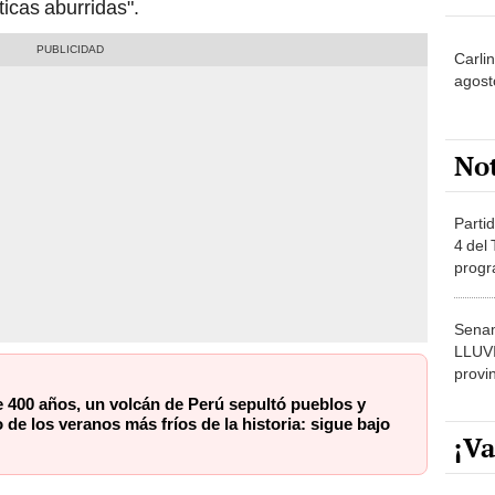
ticas aburridas".
Carli
agost
No
Partid
4 del
progr
dónde
Senam
LLUV
provi
 400 años, un volcán de Perú sepultó pueblos y
de los veranos más fríos de la historia: sigue bajo
¡Va