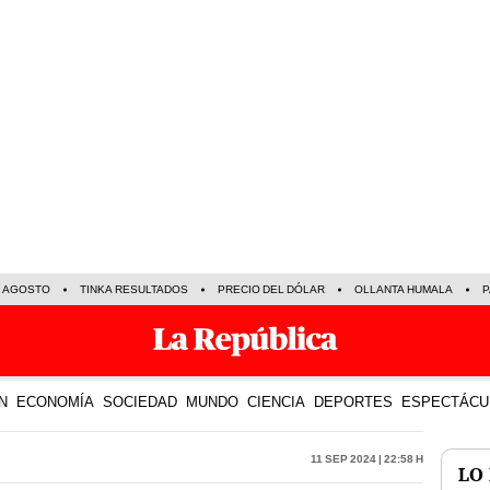
E AGOSTO
TINKA RESULTADOS
PRECIO DEL DÓLAR
OLLANTA HUMALA
P
N
ECONOMÍA
SOCIEDAD
MUNDO
CIENCIA
DEPORTES
ESPECTÁCU
11 Sep 2024 | 22:58 h
LO