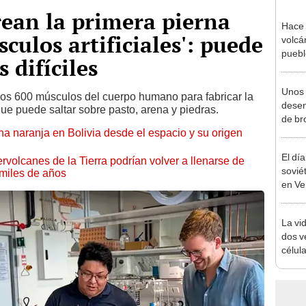
rean la primera pierna
Hace 
culos artificiales': puede
volcá
puebl
 difíciles
veran
histo
Unos
 los 600 músculos del cuerpo humano para fabricar la
desen
ue puede saltar sobre pasto, arena y piedras.
de br
naranja en Bolivia desde el espacio y su origen
prime
la hu
El dí
rvolcanes de la Tierra podrían volver a llenarse de
sovié
miles de años
en Ve
fotos
calie
La vid
dos v
célul
solas
distin