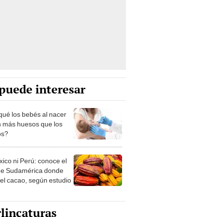
puede interesar
qué los bebés al nacer
n más huesos que los
os?
xico ni Perú: conoce el
de Sudamérica donde
 el cacao, según estudio
lincaturas