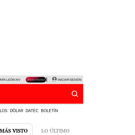
APA LEÓN XIV
NALDY SALDAÑA
INICIAR SESIÓN
LA BELLA LUZ
MAGALY MEDINA
HORÓS
LOS
DÓLAR
DATEC
BOLETÍN
 MÁS VISTO
LO ÚLTIMO