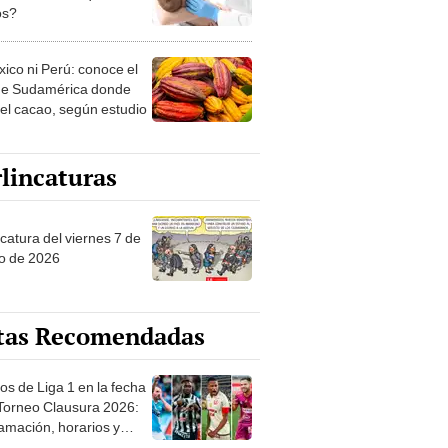
os?
xico ni Perú: conoce el
de Sudamérica donde
 el cacao, según estudio
lincaturas
catura del viernes 7 de
o de 2026
tas Recomendadas
os de Liga 1 en la fecha
 Torneo Clausura 2026:
amación, horarios y
 ver