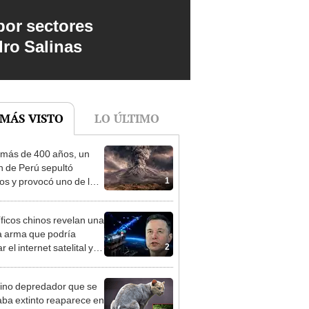
por sectores
dro Salinas
 MÁS VISTO
LO ÚLTIMO
más de 400 años, un
n de Perú sepultó
1
os y provocó uno de los
os más fríos de la
ria: sigue bajo monitoreo
íficos chinos revelan una
 arma que podría
2
 el internet satelital y
ar redes como Starlink
on Musk
lino depredador que se
ba extinto reaparece en