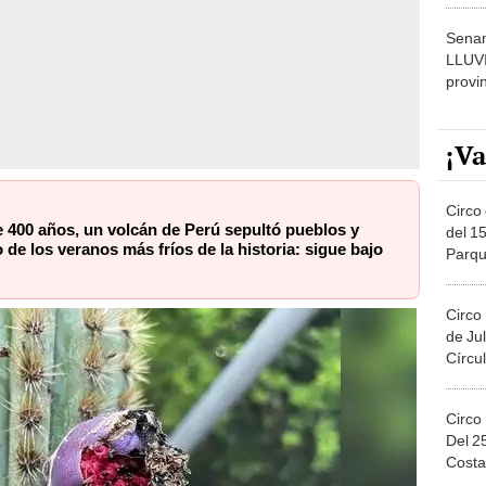
Senam
LLUV
provi
¡Va
Circo 
 400 años, un volcán de Perú sepultó pueblos y
del 15
de los veranos más fríos de la historia: sigue bajo
Parqu
Migue
Circo
de Jul
Círcul
Circo
Del 2
Costa