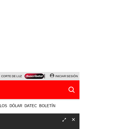
CORTE DE LUZ
VIERNES 7 DE AGOSTO
INICIAR SESIÓN
ALBERTO BENAVIDES
NALDY SALD
LOS
DÓLAR
DATEC
BOLETÍN