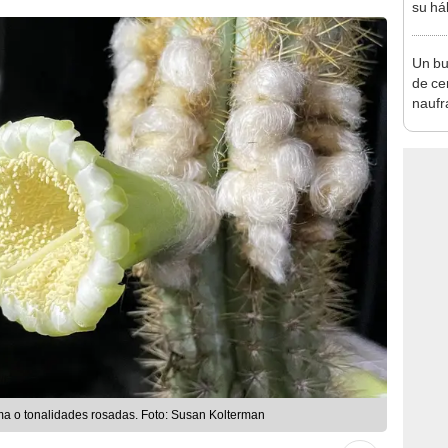
su há
40 añ
Un bu
de ce
naufr
recre
ema o tonalidades rosadas. Foto: Susan Kolterman