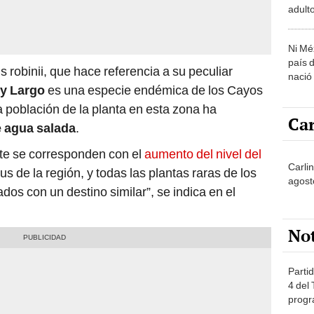
adult
Ni Mé
país 
 robinii, que hace referencia a su peculiar
nació
y Largo
es una especie endémica de los Cayos
a población de la planta en esta zona ha
Car
e agua salada
.
nte se corresponden con el
aumento del nivel del
Carlin
s de la región, y todas las plantas raras de los
agost
os con un destino similar”, se indica en el
No
Partid
4 del
progr
dónde