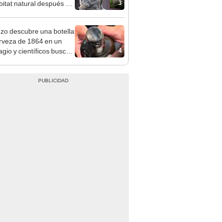
3
bitat natural después de
os
zo descubre una botella
rveza de 1864 en un
4
agio y científicos buscan
ar su receta