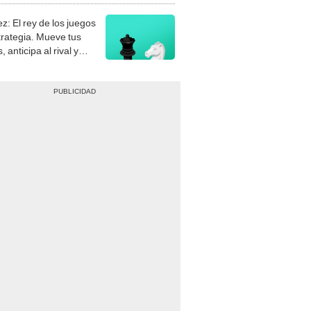
z: El rey de los juegos
trategia. Mueve tus
, anticipa al rival y
gue el jaque mate.