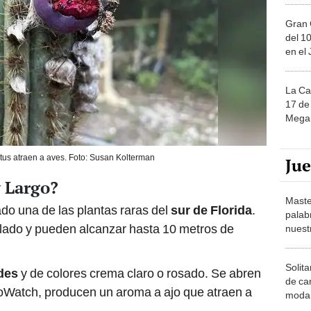
Gran 
del 10
en el
La Ca
17 de 
Mega 
ctus atraen a aves. Foto: Susan Kolterman
Ju
y Largo?
Maste
do una de las plantas raras del
sur de Florida
.
palab
ulado y pueden alcanzar hasta 10 metros de
nuest
Solita
des
y de colores crema claro o rosado. Se abren
de ca
oWatch, producen un aroma a ajo que atraen a
moda.
demue