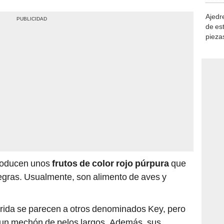
Ajedre
de es
piezas
consi
roducen unos
frutos de color rojo púrpura
que
gras. Usualmente, son alimento de aves y
orida se parecen a otros denominados Key, pero
 un mechón de pelos largos. Además, sus