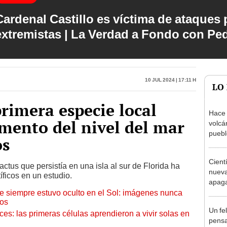
Cardenal Castillo es víctima de ataques 
extremistas | La Verdad a Fondo con Pe
10 Jul 2024 | 17:11 h
LO
primera especie local
Hace 
umento del nivel del mar
volcá
puebl
os
veran
histo
Cient
actus que persistía en una isla al sur de Florida ha
nueva
ficos en un estudio.
apagar
ue siempre estuvo oculto en el Sol: imágenes nunca
afect
cos
de El
Un fe
eces: las primeras células aprendieron a vivir solas en
pensa