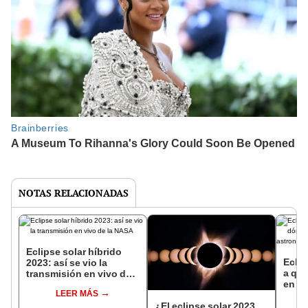
NOTAS RELACIONADAS
Eclipse solar híbrido
Eclip
2023: así se vio la
a qué
transmisión en vivo de
en vi
la NASA
LEER MÁS
astro
¿El eclipse solar 2023