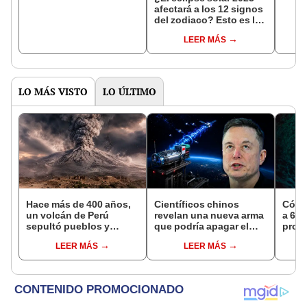
afectará a los 12 signos
del zodiaco? Esto es lo
que sucederá el 20 de
LEER MÁS
abril
LO MÁS VISTO
LO ÚLTIMO
Hace más de 400 años,
Científicos chinos
Cómo 
un volcán de Perú
revelan una nueva arma
a 660
sepultó pueblos y
que podría apagar el
profu
provocó uno de los
internet satelital y
vece
LEER MÁS
LEER MÁS
veranos más fríos de la
afectar redes como
todos
historia: sigue bajo
Starlink de Elon Musk
Tierr
monitoreo