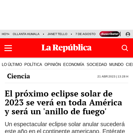
HOY
OLLANTA HUMALA
JANET TELLO
7 DE AGOSTO
TINKA RESULTADOS
LO ÚLTIMO
POLÍTICA
OPINIÓN
ECONOMÍA
SOCIEDAD
MUNDO
CIE
Ciencia
21 Abr 2023 | 13:28 h
El próximo eclipse solar de
2023 se verá en toda América
y será un 'anillo de fuego'
Un espectacular eclipse solar anular sucederá
este año en el continente americano. Entérate