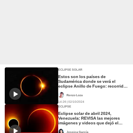
ECLIPSE SOLAR
Estos son los países de
Sudamérica donde se verá el
eclipse Anillo de Fuego: recorrido
y cómo ver en vivo
Renzo Loza
14:26 | 02/10/2024
ECLIPSE
Eclipse solar de abril 2024,
Venezuela: REVISA las mejores
imágenes y videos que dejó el
fenómeno
Jessica García