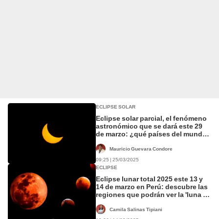
ECLIPSE SOLAR
Eclipse solar parcial, el fenómeno
astronómico que se dará este 29
de marzo: ¿qué países del mundo
lo verán?
Mauricio Guevara Condore
09:25 | 25/03/2025
ECLIPSE
Eclipse lunar total 2025 este 13 y
14 de marzo en Perú: descubre las
regiones que podrán ver la 'luna de
sangre' y a qué hora
Camila Salinas Tipiani