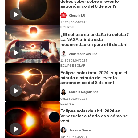
debes saber sobre el evento
astronómico del 8 de abril?
Ciencia LR
12:23 | 08/04/2024
ECLIPSE
¿El eclipse solar daña tu celular?
La NASA brinda esta
recomendación para el 8 de abril
Andersonn Avelino
11:35 | 08/04/2024
ECLIPSE SOLAR
Eclipse solar total 2024: sigue el
minuto a minuto del evento
astronómico del 8 de abril
Daniela Magallanes
08:11 | 08/04/2024
ECLIPSE
Eclipse solar de abril 2024 en
Venezuela: cuándo es y cómo se
verá
Jessica García
18:15 | 06/04/2024