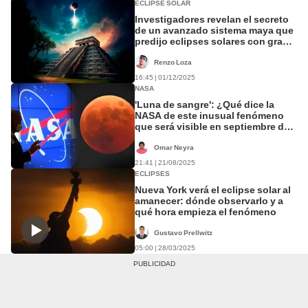
ECLIPSE SOLAR
Investigadores revelan el secreto
de un avanzado sistema maya que
predijo eclipses solares con gran
precisión
Renzo Loza
16:45 | 01/12/2025
NASA
'Luna de sangre': ¿Qué dice la
NASA de este inusual fenómeno
que será visible en septiembre del
2025?
Omar Neyra
21:41 | 21/08/2025
ECLIPSES
Nueva York verá el eclipse solar al
amanecer: dónde observarlo y a
qué hora empieza el fenómeno
Gustavo Prellwitz
05:00 | 28/03/2025