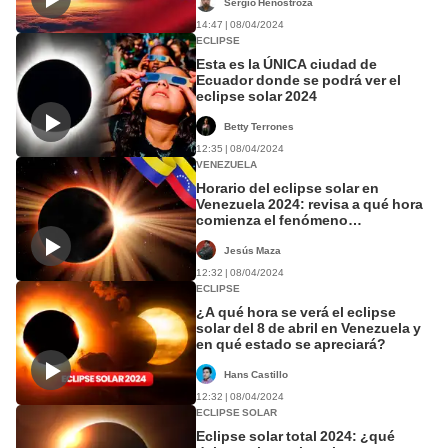
Sergio Henostroza
14:47 | 08/04/2024
ECLIPSE
Esta es la ÚNICA ciudad de
Ecuador donde se podrá ver el
eclipse solar 2024
Betty Terrones
12:35 | 08/04/2024
VENEZUELA
Horario del eclipse solar en
Venezuela 2024: revisa a qué hora
comienza el fenómeno
astronómico
Jesús Maza
12:32 | 08/04/2024
ECLIPSE
¿A qué hora se verá el eclipse
solar del 8 de abril en Venezuela y
en qué estado se apreciará?
Hans Castillo
12:32 | 08/04/2024
ECLIPSE SOLAR
Eclipse solar total 2024: ¿qué