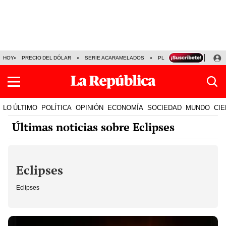
HOY
PRECIO DEL DÓLAR
SERIE ACARAMELADOS
PLAZA VEA
ALEJAND
LO ÚLTIMO
POLÍTICA
OPINIÓN
ECONOMÍA
SOCIEDAD
MUNDO
CIE
Últimas noticias sobre Eclipses
Eclipses
Eclipses