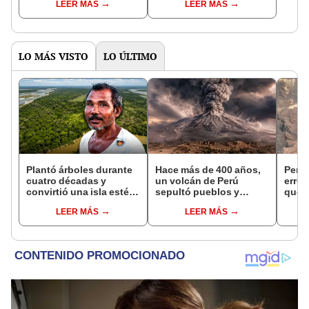
LEER MÁS
LEER MÁS
estudio
LO MÁS VISTO
LO ÚLTIMO
Plantó árboles durante
Hace más de 400 años,
Pens
cuatro décadas y
un volcán de Perú
error
convirtió una isla estéril
sepultó pueblos y
que 
en un inmenso bosque:
provocó uno de los
enor
LEER MÁS
LEER MÁS
hoy supera casi seis
veranos más fríos de la
sobre
veces al Parque de las
historia: sigue bajo
Leyendas.
monitoreo