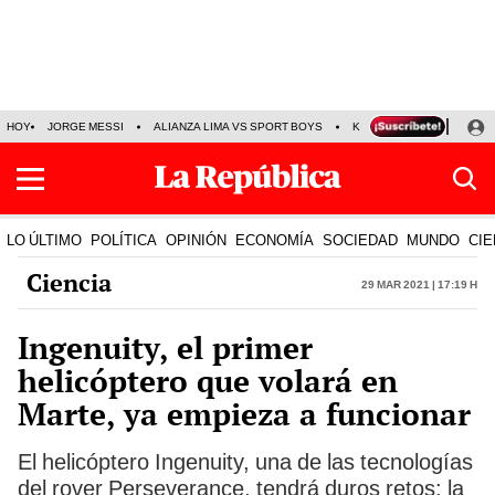
HOY
JORGE MESSI
ALIANZA LIMA VS SPORT BOYS
KENJI FUJIMORI
PRE
LO ÚLTIMO
POLÍTICA
OPINIÓN
ECONOMÍA
SOCIEDAD
MUNDO
CIE
Ciencia
29 Mar 2021 | 17:19 h
Ingenuity, el primer
helicóptero que volará en
Marte, ya empieza a funcionar
El helicóptero Ingenuity, una de las tecnologías
del rover Perseverance, tendrá duros retos: la