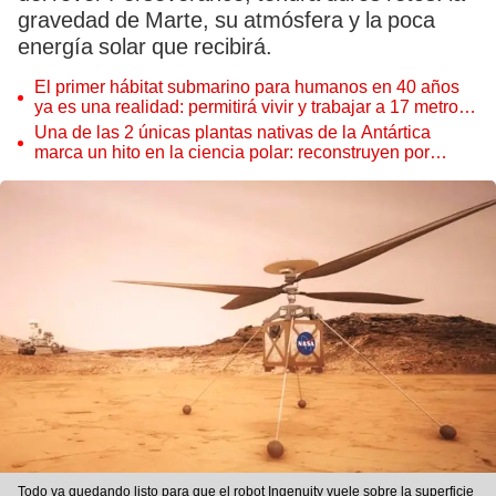
gravedad de Marte, su atmósfera y la poca
energía solar que recibirá.
El primer hábitat submarino para humanos en 40 años
ya es una realidad: permitirá vivir y trabajar a 17 metros
de profundidad
Una de las 2 únicas plantas nativas de la Antártica
marca un hito en la ciencia polar: reconstruyen por
primera vez todo su ADN
Todo va quedando listo para que el robot Ingenuity vuele sobre la superficie