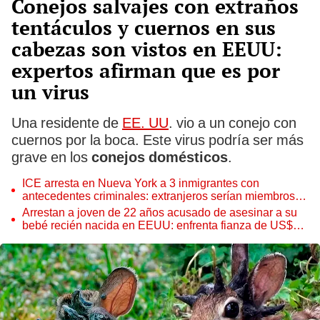
Conejos salvajes con extraños
tentáculos y cuernos en sus
cabezas son vistos en EEUU:
expertos afirman que es por
un virus
Una residente de
EE. UU
. vio a un conejo con
cuernos por la boca. Este virus podría ser más
grave en los
conejos domésticos
.
ICE arresta en Nueva York a 3 inmigrantes con
antecedentes criminales: extranjeros serían miembros
de temida pandilla MS-13
Arrestan a joven de 22 años acusado de asesinar a su
bebé recién nacida en EEUU: enfrenta fianza de US$1
millón