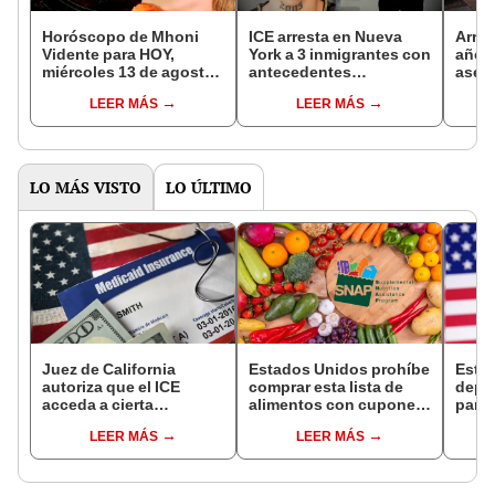
Horóscopo de Mhoni
ICE arresta en Nueva
Arres
Vidente para HOY,
York a 3 inmigrantes con
años
miércoles 13 de agosto:
antecedentes
asesi
predicciones para cada
criminales: extranjeros
recié
LEER MÁS
LEER MÁS
signo zodiacal
serían miembros de
enfre
temida pandilla MS-13
milló
LO MÁS VISTO
LO ÚLTIMO
Juez de California
Estados Unidos prohíbe
Esta
autoriza que el ICE
comprar esta lista de
depó
acceda a cierta
alimentos con cupones
para 
información de los
SNAP en cinco estados
benef
LEER MÁS
LEER MÁS
inmigrantes inscritos en
desde 2026
Socia
Medicaid
se s