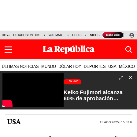
HOY
ESTADOS UNIDOS
WALMART
USCIS
NICOLÁS MADURO
P-8 PO
ÚLTIMAS NOTICIAS
MUNDO
DÓLAR HOY
DEPORTES
USA
MÉXICO
EN VIVO
Keiko Fujimori alcanza
60% de aprobación
ciudadana | Sin Guion con
Rosa María Palacios
USA
15 Ago 2025 | 15:53 h