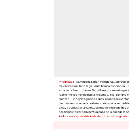
@rodripaez_
Muy pocos saben mi historia… porque en 
me enseñaron, todo llega, tanto tiempo esperando… L
en la recta final… gracias Dany Paez por ser más que 
realmente vos me elegiste a mi como tu hijo, siempre me
corazón… le doy las gracias a Dios, a todos mis santo
bien, sin rencor a nada, sabiendo siempre la verdad 
amar, a demostrar, a valorar, se puede decir que hoy pu
por siempre estar para mi!!! un poco de lo que fue la s
#adopcionresponsable
#felicidad
♬ sonido original - 𝖗𝖔𝖉