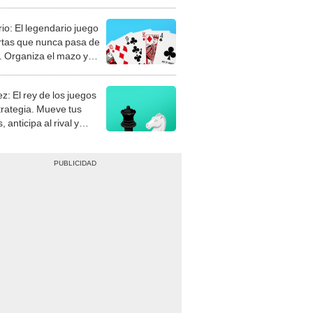
rio: El legendario juego
rtas que nunca pasa de
 Organiza el mazo y
stra tu habilidad.
z: El rey de los juegos
trategia. Mueve tus
, anticipa al rival y
gue el jaque mate.