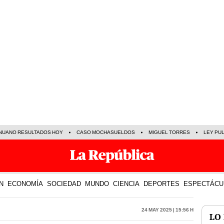
NUANO RESULTADOS HOY
CASO MOCHASUELDOS
MIGUEL TORRES
LEY PU
N
ECONOMÍA
SOCIEDAD
MUNDO
CIENCIA
DEPORTES
ESPECTÁCU
24 May 2025 | 15:56 h
LO