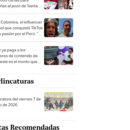
arlas al pozo de Santa
de Lima: “Pesa más de
os”
 Colomina, el influencer
ol que conquistó TikTok
 pasión por el Perú: "Mi
nació por la
onomía"
k ya paga a los
ores de contenido de
 este es el monto que
s llegar a cobrar por
 vistas
lincaturas
catura del viernes 7 de
o de 2026
tas Recomendadas