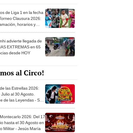
os de Liga 1 en la fecha
 Torneo Clausura 2026:
amación, horarios y
 ver
hi advierte llegada de
IAS EXTREMAS en 65
ncias desde HOY
mos al Circo!
de las Estrellas 2026:
 Julio al 30 Agosto.
e de las Leyendas - San
l
 Montecarlo 2026: Del 17
io hasta el 30 Agosto en
o Militar - Jesús María