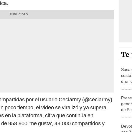
ica.
Te 
Susan
susto
dron 
Chicl
Prese
ompartidas por el usuario Ceciarmy (@ceciarmy)
gener
 poco tiempo, el video se viralizó y ya supera
de Pe
s en la plataforma, cifra que continúa en
Desay
que n
e 958.900 'me gusta', 49.000 compartidos y
Devot
cuero
con 3