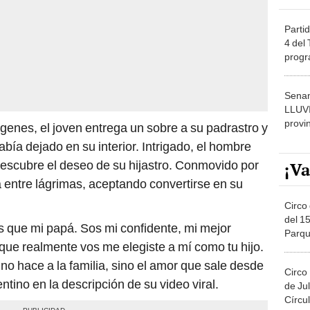
Partid
4 del
progr
dónde
Senam
LLUV
provi
enes, el joven entrega un sobre a su padrastro y
abía dejado en su interior. Intrigado, el hombre
descubre el deseo de su hijastro. Conmovido por
¡Va
za entre lágrimas, aceptando convertirse en su
Circo 
del 15
s que mi papá. Sos mi confidente, mi mejor
Parqu
que realmente vos me elegiste a mí como tu hijo.
Migue
no hace a la familia, sino el amor que sale desde
Circo
entino en la descripción de su video viral.
de Jul
Círcul