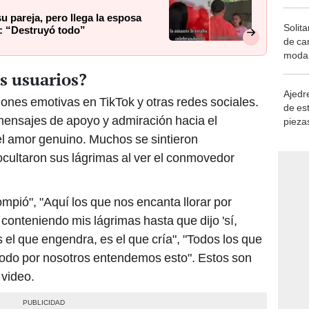
u pareja, pero llega la esposa
Solita
ta: “Destruyó todo”
de ca
moda.
demue
s usuarios?
Ajedre
iones emotivas en TikTok y otras redes sociales.
de es
mensajes de apoyo y admiración hacia el
piezas
consi
el amor genuino. Muchos se sintieron
o ocultaron sus lágrimas al ver el conmovedor
mpió", "Aquí los que nos encanta llorar por
 conteniendo mis lágrimas hasta que dijo 'sí,
s el que engendra, es el que cría", "Todos los que
todo por nosotros entendemos esto". Estos son
 video.