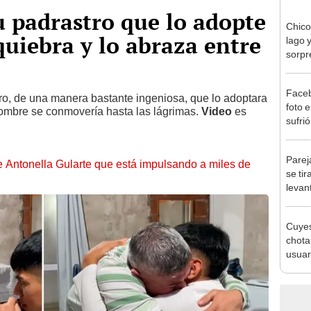
su padrastro que lo adopte
Chico
quiebra y lo abraza entre
lago 
sorpr
criat
Faceb
tro, de una manera bastante ingeniosa, que lo adoptara
foto 
hombre se conmovería hasta las lágrimas.
Video
es
sufri
Pareja
de Antonella Gularte que está impulsando a miles de
se tir
levan
ropa
Cuyes
chota
usuar
redes
los s