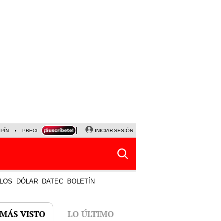
LPÍN
PRECIO DEL DÓLAR
CORTE DE LUZ
INICIAR SESIÓN
VIERNES 7 DE AGOSTO
ALBER
LOS
DÓLAR
DATEC
BOLETÍN
 MÁS VISTO
LO ÚLTIMO