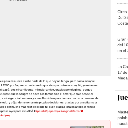
Circo
Del 2
Costa
Gran 
del 10
en el
La Ca
17 de 
Mega 
si para mi nunca existió nada de lo que hoy no tengo, pero como siempre
LEGO por fin puedo decir que lo que siempre quise se cumplió, ya estamos
mi papá, sos mi confidente, mi mejor amigo, gracias por elegirme, porque
 dijiste que la sangre no hace a la familia sino el amor que sale desde el
Ju
s, a mi virgencita hermosa y a vos Romi Jara por criarme como una persona de
de todo, y déjandome tomar mis propias decisiones, gracias por enseñarme a
edo ser mucho más feliz de lo que fui ayer. gracias totales a toda la familia
orpresa ayer para mi PAPÁ ♥️
#parati
#papaehijo
#original
#amor❤️
Maste
𝖎 𝖕𝖆𝖊𝖟
palab
nuest