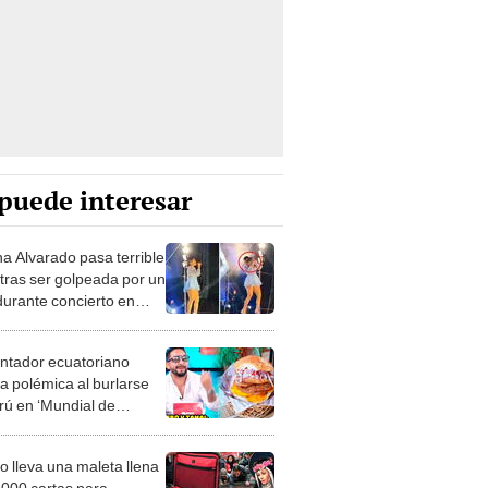
puede interesar
a Alvarado pasa terrible
 tras ser golpeada por un
durante concierto en
ayo
ntador ecuatoriano
a polémica al burlarse
rú en ‘Mundial de
unos’: “No puede ser
os elimine un ‘pan con
o lleva una maleta llena
’
.000 cartas para