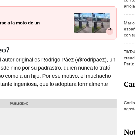
arroj
Rosa 
10 kil
irse a la moto de un
Mario
españ
con su
amor 
gastr
eo?
TikTo
cread
l autor original es Rodrigo Páez (@rodripaez), un
Perú:
sde niño por su padrastro, quien nunca lo trató
puede
so como a un hijo. Por ese motivo, el muchacho
1.000
Car
stante ingeniosa, que lo adoptara formalmente
Carlin
agost
No