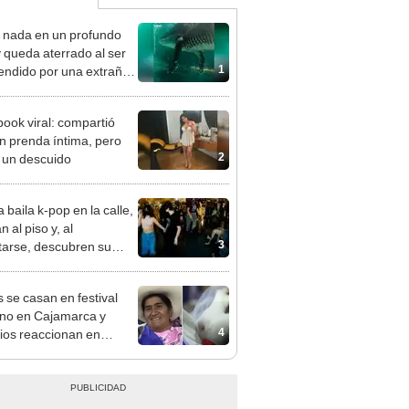
 nada en un profundo
y queda aterrado al ser
1
endido por una extraña
ura [VIDEO]
ook viral: compartió
en prenda íntima, pero
2
ó un descuido
 baila k-pop en la calle,
an al piso y, al
3
tarse, descubren su
 manchada
 se casan en festival
no en Cajamarca y
4
ios reaccionan en
: “Hasta que un caldito
epare”